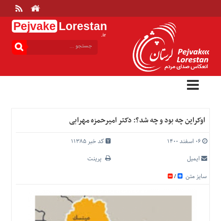
Pejvake
Lorestan
.ir
منوی
بالا
خانه
ارتباط
با
ما
درباره
اوکراین چه بود و چه شد؟: دکتر امیرحمزه مهرابی
ما
تعرفه
۰۶ اسفند ۱۴۰۰
کد خبر 11385
ها
ایمیل
پرینت
منوی
سایز متن
/
اصلی
خانه
عمومی