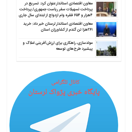
معاون اقتصادی استاندار عنوان کرد: تسریع در
پرداخت تسهیلات سفر ریاست جمهوری/ پرداخت
۴هزار و ۶۵۴ فقره وام ازدواج از ابتدای سال جاری
معاون اقتصادی استاندار لرستان خبر داد: خرید
۲۶۱هزا تن گندم از کشاورزان استان
مولدسازی، راهکاری برای ارزش‌آفرینی املاک و
پیشبرد طرح‌های توسعه