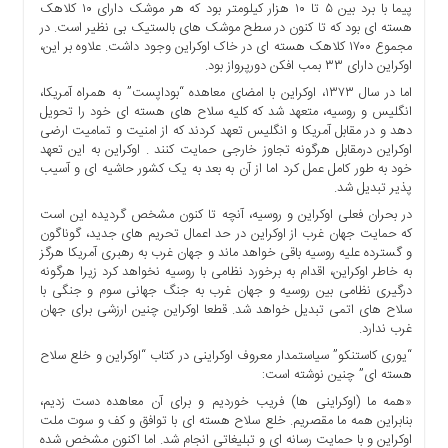
پیما با برد بین ۵ تا ۱۰ هزار کیلومتر بود که هر موشک دارای ۱۰ کلاهک
ها
هسته ای بود که تا کنون در سطح موشک های بالستیک بی نظیر است. در
درباره
مجموع ۱۷۰۰ کلاهک هسته ای در خاک اوکراین وجود داشت. علاوه بر این،
ما
اوکراین دارای ۳۳ بمب افکن دورپرواز بود.
اما در سال ۱۳۷۳، اوکراین با امضای معاهده “بوداپست” به همراه آمریکا،
اخبار
انگلیس و روسیه، متعهد شد که کلیه سلاح های هسته ای خود را تحویل
سایت
دهد و در مقابل آمریکا و انگلیس تعهد کردند که از امنیت و تمامیت ارضی
ارتباط
اوکراین درمقابل هرگونه تجاوز خارجی حمایت کنند . اوکراین به این تعهد
با
خود به طور کامل عمل کرد اما از آن به بعد به یک کشور حاشیه ای و آسیب
پذیر تبدیل شد.
ما
در بحران فعلی اوکراین و روسیه، آنچه تا کنون مشخص گردیده این است
برگه
که حمایت جهان غرب از اوکراین در حد اعمال تحریم های جدید، گوناگون
نمونه
و گسترده علیه روسیه باقی خواهد ماند و جهان غرب به رهبری آمریکا هرگز
تعرفه
به خاطر اوکراین، اقدام به برخورد نظامی با روسیه نخواهد کرد زیرا هرگونه
ها
درگیری نظامی بین روسیه و جهان غرب به جنگ جهانی سوم و جنگی با
سلاح های اتمی تبدیل خواهد شد. قطعا اوکراین چنین ارزشی برای جهان
درباره
غرب ندارد.
ما
“یوری کاستنکو” سیاستمدار معروف اوکراینی در کتاب “اوکراین و خلع سلاح
چند
هسته ای” چنین نوشته است:
رسانه
«همه ما (اوکراینی ها) فریب خوردیم و برای آن معاهده دست زدیم،
ارتباط
بنابراین همه ما مقصریم. خلع سلاح هسته ای با توافق و کف و سوت ملت
اوکراین و با حمایت رسانه ای و تبلیغاتی انجام شد. اما اکنون مشخص شده
با