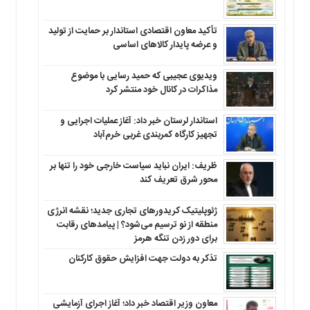
تأکید معاون اقتصادی استاندار بر حمایت از تولید
و عرضه پایدار کالاهای اساسی
ویدیوی عجیبی که حمید رسایی با موضوع
مذاکرات در کانال خود منتشر کرد
استاندار لرستان خبر داد: آغاز عملیات اجرایی و
تجهیز کارگاه کمربندی غربی خرم‌آباد
ظریف: ایران نباید سیاست خارجی خود را تنها بر
محور شرق تعریف کند
ژئوپلیتیک کریدورهای تجاری جدید؛ نقشه انرژی
منطقه‌ از نو ترسیم می‌شود؟ | پیامدهای رقابت
برای دور زدن تنگه هرمز
تذکر به دولت جهت افزایش حقوق کارکنان ‌
معاون وزیر اقتصاد خبر داد؛ آغاز اجرای آزمایشی