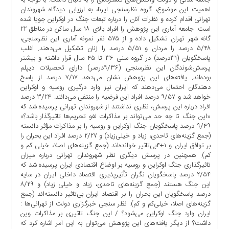
جامعه مدنی و دولت واکنش‌های گسترده‌ای را به دنبال داشت. با توجه به
ها
اهمیت این موضوع، گروه نظرسنجی ایرنا، به ارزیابی دیدگاه شهروندان
تهرانی اقدام کرده و نظرات آنان را درباره تبعات جنگ در اوکراین جویا شده
درباره
است. ‌جامعه آماری این پژوهش را افراد بالای ۱۸ سال ساکن در مناطق ۲۲
ما
گانه شهر تهران تشکیل داده و از ۵۷۵ نفر نمونه آماری این نظرسنجی،
۵/۴۸ درصد را مردان و ۵/۵۱ درصد را زنان تشکیل می‌دهند. اغلب
اخبار
پاسخگویان (۳۱درصد) در گروه سنی ۳۶ تا ۴۵ سال قرار داشته و بیشتر
سایت
پرسش‌شوندگان این نظرسنجی (۹/۳۶درصر) دارای تحصیلات دیپلم
ارتباط
بوده‌اند. یافته‌های این پژوهش نشان می‌دهد ۷/۱۷ درصد از پاسخ
با
دهندگان احتمال می‌دهند که ایران نیز وارد درگیری روسیه و اوکراین
ما
خواهد شد و ۹/۵۷ درصد افراد این فرضیه را منتفی می‌دانند. ۳/۲۴ درصد
افراد درباره این پرسش، نظری نداشتند از شهروندان تهرانی پرسیده شد که
برگه
«این جنگ تا چه حد می‌تواند بر مذاکرات لغو تحریم‌ها تاثیرگذار باشد؟»
نمونه
۹/۴۹ درصد پاسخگویان جنگ اوکراین و روسیه را بر مذاکرات مؤثر دانسته
(جمع گزینه‌های تاحدی، زیاد و خیلی‌زیاد) ‌و ۲/۲۷ درصد افراد این بحران را
تعرفه
بر توافق ایران و ۱+۴بی‌تاثیر خوانده‌اند (‌جمع گزینه‌های اصلا، خیلی کم و
ها
کم). همچنین در پرسش دیگری نظر شهروندان تهرانی درباره میزان
درباره
تاثیرگذاری جنگ اوکراین و روسیه بر اوضاع اقتصادی ایران پرسیده شد که
ما
۲/۵۴ درصد پاسخگویان نگران تأثیرپذیری اقتصاد داخلی ایران در سایه
این جنگ هستند (جمع گزینه‌های تاحدی، زیاد و خیلی زیاد) ‌و ۸/۲۹
چند
درصد پاسخگویان این بحران را بر اقتصاد ایران بی‌تاثیر دانسته‌اند (‌جمع
رسانه
گزینه‌های اصلا، خیلی‌کم و کم). نظر سنجی خبرگزاری دولت از تهرانی‌ها :
ایران وارد جنگ اوکراین می‌شود؟ / این جنگ تاثیری بر مذاکرات وین
ارتباط
داشت؟ از دیگر یافته‌های این پژوهش می‌توان به این امر اشاره کرد که
با