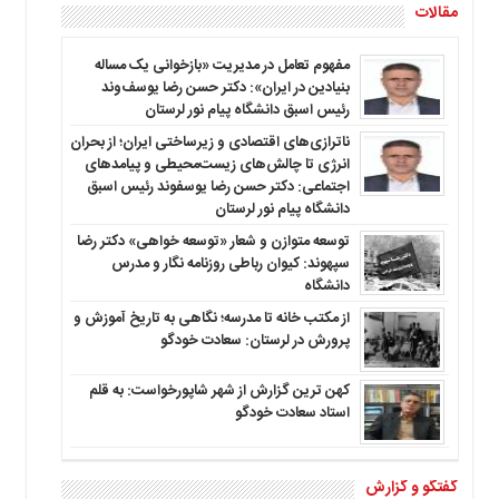
مقالات
مفهوم تعامل در مدیریت «بازخوانی یک مساله
بنیادین در ایران»: دکتر حسن رضا یوسف‌وند
رئیس اسبق دانشگاه پیام نور لرستان
ناترازی‌های اقتصادی و زیرساختی ایران؛ از بحران
انرژی تا چالش‌های زیست‌محیطی و پیامدهای
اجتماعی: دکتر حسن رضا یوسفوند رئیس اسبق
دانشگاه پیام نور لرستان
توسعه متوازن و شعار «توسعه خواهی» دکتر رضا
سپهوند: کیوان رباطی روزنامه نگار و مدرس
دانشگاه
از مکتب خانه تا مدرسه؛ نگاهی به تاریخ آموزش و
پرورش در لرستان: سعادت خودگو
کهن ترین گزارش از شهر شاپورخواست: به قلم
استاد سعادت خودگو
گفتگو و گزارش