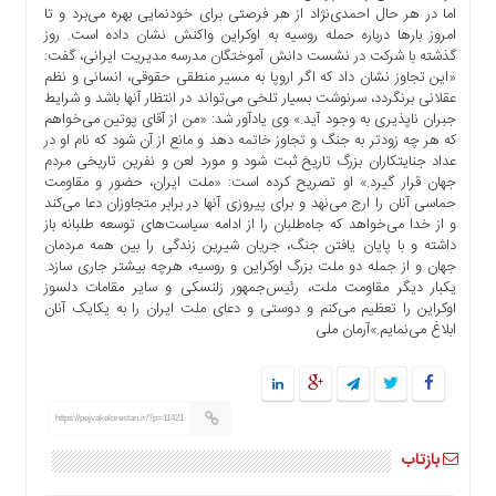
اما در هر حال احمدی‌نژاد از هر فرصتی برای خودنمایی بهره می‌برد و تا
امروز بارها درباره حمله روسیه به اوکراین واکنش نشان داده است. روز
گذشته با شرکت در نشست دانش آموختگان مدرسه مدیریت ایرانی، گفت:
«این تجاوز نشان داد که اگر اروپا به مسیر منطقی حقوقی، انسانی و نظم
عقلانی برنگردد، سرنوشت بسیار تلخی می‌تواند در انتظار آنها باشد و شرایط
جبران ناپذیری به وجود ‌آید.» وی یادآور شد: «من از آقای پوتین می‌خواهم
که هر چه زودتر به جنگ و تجاوز خاتمه دهد و مانع از آن شود که نام او در
عداد جنایتکاران بزرگ تاریخ ثبت شود و مورد لعن و نفرین تاریخی مردم
جهان قرار گیرد.» او تصریح کرده است: «ملت ایران، حضور و مقاومت
حماسی آنان را ارج می‌نهد و برای پیروزی آنها در برابر متجاوزان دعا می‌کند
و از خدا می‌خواهد که جاه‌طلبان را از ادامه سیاست‌های توسعه طلبانه باز
داشته و با پایان یافتن جنگ، جریان شیرین زندگی را بین همه مردمان
جهان و از جمله دو ملت بزرگ اوکراین و روسیه، هرچه بیشتر جاری سازد.
یکبار دیگر مقاومت ملت، رئیس‌جمهور زلنسکی و سایر مقامات دلسوز
اوکراین را تعظیم می‌کنم و دوستی و دعای ملت ایران را به یکایک آنان
ابلاغ می‌نمایم.»آرمان ملی
https://pejvakelorestan.ir/?p=11421
بازتاب