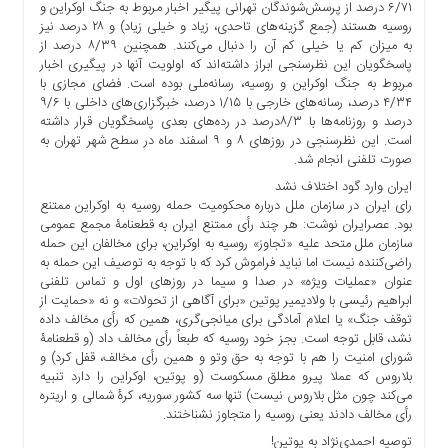
۶/۷۱ درصد از پرسش‌شوندگان تهرانی پیگیر اخبار مربوط به جنگ اوکراین و
ما
روسیه هستند (جمع گزینه‌های تاحدی، زیاد و خیلی زیاد) و ۲۸ درصد نیز
برگه
به میزان کم یا خیلی کم آن را دنبال می‌کنند. همچنین ۸/۳۹ درصد از
پاسخگویان این نظرسنجی ابراز داشته‌اند که اولویت آنها در پیگیری اخبار
نمونه
مربوط به جنگ اوکراین و روسیه، رسانه‌ملی بوده است. فضای مجازی با
تعرفه
۴/۳۴ درصد، رسانه‌های خارجی با ۱/۱۵ درصد، خبرگزاری‌های داخلی با ۹/۶
ها
درصد و روزنامه‌ها با ۸/۳درصد در رده‌های بعدی پاسخگویان قرار داشته
است. این نظرسنجی در روزهای ۸ و ۹ اسفند ماه در سطح شهر تهران به
درباره
صورت تلفنی انجام شد.
ما
ایران وارد گود اختلاف نشد
رای ایران در سازمان ملل درباره محکومیت حمله روسیه به اوکراین ممتنع
بود. عصرایران نوشت: هر چند رأی ممتنع ایران به قطعنامۀ مجمع عمومی
سازمان ملل متحد علیه «تجاوز» روسیه به اوکراین، برای مخالفان این حمله
راضی‌کننده نیست اما نباید فراموش کرد که با توجه به توصیف این حمله به
عنوان «عملیات ویژه» در صدا و سیما در روزهای اول و تماس تلفنی
ابراهیم رئیسی با ولادیمیر پوتین «برای آگاهی از تحولات» و نه «حمایت از
توقف جنگ» یا اعلام آمادگی برای میانجی‌گری، همین که رأی مخالف داده
نشد، قابل توجه است. بجز خود روسیه که طبعاً رأی مخالف داد (و قطعنامۀ
شورای امنیت را هم با توجه به حق وتو و همین رأی مخالف، قفل کرد) و
بلاروس که عملا پیرو مطلق مسکوست (و پوتین، اوکراین را دارد تنبیه
می‌کند چون مثل بلاروس نیست) تنها سه کشور سوریه، کرۀ شمالی و اریتره
رأی مخالف دادند یعنی روسیه را متجاوز نشناختند.
توصیه احمدی‌نژاد به پوتین!