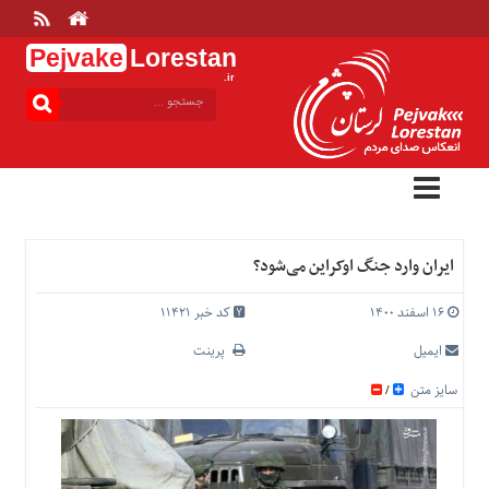
Pejvake
Lorestan
.ir
منوی
بالا
خانه
ارتباط
با
ما
درباره
ایران وارد جنگ اوکراین می‌شود؟
ما
تعرفه
۱۶ اسفند ۱۴۰۰
کد خبر 11421
ها
ایمیل
پرینت
منوی
سایز متن
/
اصلی
خانه
عمومی