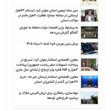
دبیر ستاد اربعین استان عنوان کرد: ثبت‌نام ۴۳هزار
لرستانی در سامانه سماح/ فعالیت ۴هزار خادم در
مواکب استان
به پیشنهاد وزیر اقتصاد؛ دولت ماهانه به شورای
گفتگو گزارش می‌دهد
پیش بینی بورس فردا شنبه ۱۰ مرداد ۱۴۰۵
معاون اقتصادی استاندار عنوان کرد: تسریع در
پرداخت تسهیلات سفر ریاست جمهوری/ پرداخت
۴هزار و ۶۵۴ فقره وام ازدواج از ابتدای سال جاری
معاون اقتصادی استاندار لرستان خبر داد: خرید
۲۶۱هزا تن گندم از کشاورزان استان
مولدسازی، راهکاری برای ارزش‌آفرینی املاک و
پیشبرد طرح‌های توسعه