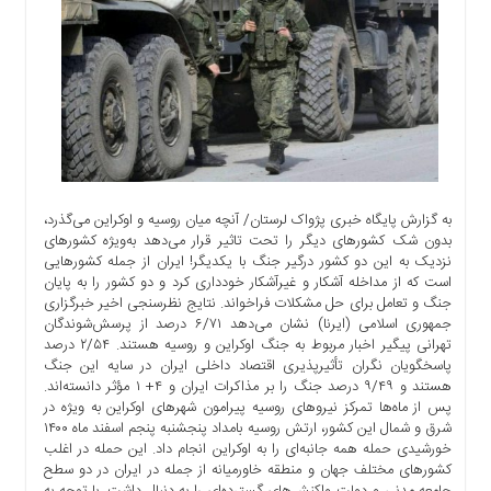
اجتماعی
سیاسی
اقتصادی
ورزشی
فرهنگی
و
هنری
علمی
به گزارش پایگاه خبری پژواک لرستان/ آنچه میان روسیه و اوکراین می‌گذرد،
و
بدون شک کشورهای دیگر را تحت تاثیر قرار می‌دهد به‌ویژه کشورهای
آموزشی
نزدیک به این دو کشور درگیر جنگ با یکدیگر! ایران از جمله کشورهایی
است که از مداخله آشکار و غیرآشکار خودداری کرد و دو کشور را به پایان
دسترسی
جنگ و تعامل برای حل مشکلات فراخواند. نتایج نظرسنجی اخیر خبرگزاری
سریع
جمهوری اسلامی (ایرنا) نشان می‌دهد ۶/۷۱ درصد از پرسش‌شوندگان
تهرانی پیگیر اخبار مربوط به جنگ اوکراین و روسیه هستند. ۲/۵۴ درصد
ارتباط
پاسخگویان نگران تأثیرپذیری اقتصاد داخلی ایران در سایه این جنگ
با
هستند و ۹/۴۹ درصد جنگ را بر مذاکرات ایران و ۴+ ۱ مؤثر دانسته‌اند.
ما
پس از ماه‌‌ها تمرکز نیروهای روسیه پیرامون شهرهای اوکراین به ویژه در
برگه
شرق و شمال این کشور، ارتش روسیه بامداد پنجشنبه پنجم اسفند ماه ۱۴۰۰
خورشیدی حمله همه جانبه‌ای را به اوکراین انجام داد. این حمله در اغلب
نمونه
کشورهای مختلف جهان و منطقه خاورمیانه از جمله در ایران در دو سطح
تعرفه