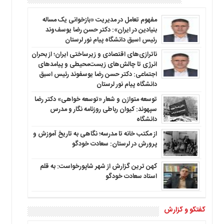
ما
مفهوم تعامل در مدیریت «بازخوانی یک مساله
برگه
بنیادین در ایران»: دکتر حسن رضا یوسف‌وند
نمونه
رئیس اسبق دانشگاه پیام نور لرستان
تعرفه
ناترازی‌های اقتصادی و زیرساختی ایران؛ از بحران
ها
انرژی تا چالش‌های زیست‌محیطی و پیامدهای
درباره
اجتماعی: دکتر حسن رضا یوسفوند رئیس اسبق
ما
دانشگاه پیام نور لرستان
توسعه متوازن و شعار «توسعه خواهی» دکتر رضا
سپهوند: کیوان رباطی روزنامه نگار و مدرس
دانشگاه
از مکتب خانه تا مدرسه؛ نگاهی به تاریخ آموزش و
پرورش در لرستان: سعادت خودگو
کهن ترین گزارش از شهر شاپورخواست: به قلم
استاد سعادت خودگو
گفتگو و گزارش