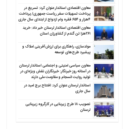
معاون اقتصادی استاندار عنوان کرد: تسریع در
پرداخت تسهیلات سفر ریاست جمهوری/ پرداخت
۴هزار و ۶۵۴ فقره وام ازدواج از ابتدای سال جاری
معاون اقتصادی استاندار لرستان خبر داد: خرید
۲۶۱هزا تن گندم از کشاورزان استان
مولدسازی، راهکاری برای ارزش‌آفرینی املاک و
پیشبرد طرح‌های توسعه
معاون سیاسی امنیتی و اجتماعی استاندار لرستان
در آستانه روز خبرنگار: خبرنگاران نقش ویژه‌ای در
تولید روایت انسجام و مقاومت ملی دارند
استاندار لرستان عنوان کرد: افتتاح برج امید در
سال جاری
تصویب ۱۸ طرح زیربنایی در کارگروه زیربنایی
لرستان