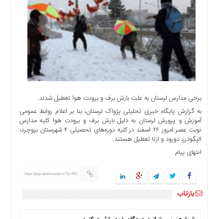
اجتماعی
سیاسی
اقتصادی
ورزشی
فرهنگی
و
هنری
علمی
برخی مدارس لرستان به علت بارش برف و برودت هوا تعطیل شدند.
و
به گزارش پایگاه خبری تحلیلی پژواک لرستان، بنا بر اعلام روابط عمومی
آموزشی
آموزش و پرورش لرستان به دلیل بارش برف و برودت هوا کلیه مدارس
نوبت عصر امروز ۲۶ اسفند در کلیه دوره‌های تحصیلی ۴ شهرستان بروجرد،
دسترسی
الیگودرز، دورود و ازنا تعطیل هستند.
سریع
انتهای پیام
ارتباط
با
ما
https://pejvakelorestan.ir/?p=651
برگه
بازتاب
نمونه
تعرفه