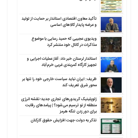
تأکید معاون اقتصادی استاندار بر حمایت از تولید
و عرضه پایدار کالاهای اساسی
ویدیوی عجیبی که حمید رسایی با موضوع
مذاکرات در کانال خود منتشر کرد
استاندار لرستان خبر داد: آغاز عملیات اجرایی و
تجهیز کارگاه کمربندی غربی خرم‌آباد
ظریف: ایران نباید سیاست خارجی خود را تنها بر
محور شرق تعریف کند
ژئوپلیتیک کریدورهای تجاری جدید؛ نقشه انرژی
منطقه‌ از نو ترسیم می‌شود؟ | پیامدهای رقابت
برای دور زدن تنگه هرمز
تذکر به دولت جهت افزایش حقوق کارکنان ‌