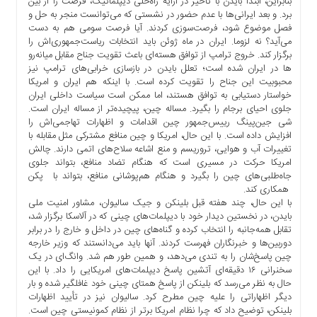
بنابراین، ابتدا بایدن با تأخیر در ارایه راه‌حلی دیپلماتیک، فرصت را از بین
ما
برد. و بعد ایرانی‌ها با عدم حضور در نشستی که می‌توانست منجر به حل و
فصل موضوع شود، فرصت‌سوزی کردند. آیا فرصت سومی هم به دست
برگه
می‌آید؟ نه لزوما. ایران در ماه ژوئن باید انتخابات ریاست‌جمهوری‌اش را
نمونه
برگزار کند. خروج ترامپ از توافق هسته‌ای باعث تقویت جناح مقابل میانه‌رو
تعرفه
ها در ایران شده است؛ تعلل بایدن در بازسازی خرابی‌های ترامپ نیز
محبوبیت این جناح را تقویت کرده است. با اینکه هم ایران و امریکا
ها
خواستار دستیابی به توافق هستند، اما ممکن است سیاست داخلی ایران
درباره
جلوی احیای برجام را بگیرد. مساله چین، پیچیده‌تر از مساله ایران است.
ما
شی جین‌پینگ رییس‌جمهور چین اقدامات و اظهارات تهاجمی‌اش را
افزایش داده است. با این حال، امریکا و چین منافع مشترکی مثل مقابله با
تغییرات آب و هوایی، تروریسم و منع اشاعه سلاح‌های اتمی دارند. چالش
امریکا حرکت در مسیری است که هنگام تضاد منافع، بتواند جلوی
جاه‌طلبی‌های چین را بگیرد و هنگام هم‌پوشانی منافع، بتواند با پکن
همکاری کند.
با این حال، چند هفته قبل بلینکن و جیک سالیوان، مشاور امنیت ملی
بایدن، در نخستین دیدار خود با دیپلمات‌های چینی که در آلاسکا برگزار شد،
تقابل همه‌جانبه را انتخاب کرده و گناه‌های چین در داخل و خارج را در برابر
دوربین‌ها و خبرنگاران فهرست کردند. آنها باید می‌دانستند که وزیر خارجه
چین پاسخ‌شان را به تندی می‌دهد، و همین طور هم شد. وانگ‌ای در یک
سخنرانی ۱۶ دقیقه‌ای آتشین پاسخ دیپلمات‌های امریکایی را داد. با این
حال به نظر می‌رسد که بلینکن از پاسخ همتای چینی خود غافلگیر شده و بار
دیگر اظهاراتی را علیه چین مطرح کرد. سالیوان نیز در تأیید اظهارات
بلینکن، توضیح داد که چرا نظام امریکا برتر از نظام کمونیستی چین است.