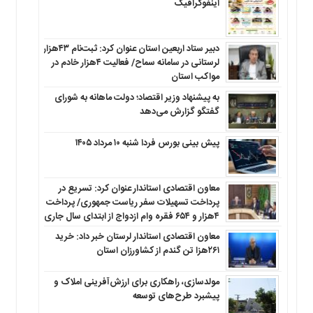
اینفوگرافیک
دبیر ستاد اربعین استان عنوان کرد: ثبت‌نام ۴۳هزار
لرستانی در سامانه سماح/ فعالیت ۴هزار خادم در
مواکب استان
به پیشنهاد وزیر اقتصاد؛ دولت ماهانه به شورای
گفتگو گزارش می‌دهد
پیش بینی بورس فردا شنبه ۱۰ مرداد ۱۴۰۵
معاون اقتصادی استاندار عنوان کرد: تسریع در
پرداخت تسهیلات سفر ریاست جمهوری/ پرداخت
۴هزار و ۶۵۴ فقره وام ازدواج از ابتدای سال جاری
معاون اقتصادی استاندار لرستان خبر داد: خرید
۲۶۱هزا تن گندم از کشاورزان استان
مولدسازی، راهکاری برای ارزش‌آفرینی املاک و
پیشبرد طرح‌های توسعه