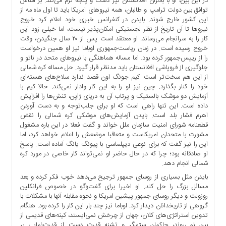
در این بین، او با بحران افغانستان نیز دست و پنجه نرم می‌کند. بر اساس
توافق بین دولت ترامپ و طالبان، همه نیروهای امریکا باید تا اول ماه مه از
این کشور خارج شوند. بایدن در کنفرانس خبری خود اعلام کرد خروج
نیروها تا آن تاریخ از نظر لجستیکی امکان‌پذیر نیست، اما خیلی زود این
کار را به سرانجام می‌رساند. او معتقد است پس از ۲۰ سال جنگیدن، وقت
خروج رسیده است. در زمان ریاست‌جمهوری اوباما نیز او همین درخواست
را از رییس‌جمهور کرده بود. اما مساله هماهنگی با نیروهای متحد در ناتو و
جلوگیری از فروپاشی افغانستان باید مدنظر قرار گیرد. حل مساله کره شمالی
از این هم سخت‌تر است. کیم جونگ اون قصد ندارد سلاح‌های هسته‌ای
خود را کنار بگذارد. چین نیز او را به این کار وادار نمی‌کند. حالا کیم با
آزمایش دو موشک بالستیک و پرتاب آن به دریای ژاپن، تنش‌ها را افزایش
داده است. این تنها راهی است که او برای جلب‌توجه و به دست آوردن
اهرم فشار بلد است. بایدن آزمایش‌های موشکی کره شمالی را نقض
قطعنامه شورای امنیت سازمان ملل خواند و گفت فعلا در این باره مشغول
مشورت با متحدان امریکاست و متعاقبا موضعش را اعلام خواهد کرد، اما
این را نیز گفت که برای نوعی دیپلماسی با پیونگ یانگ آماده است. پاسخ
او صادقانه بود؛ چرا که در حال حاضر او نمی‌تواند کار خاصی در مورد کره
شمالی انجام دهد.
بایدن مثل بسیاری از روسای جمهور ترجیح می‌دهد خوب فکر کرده و بعد
مسائل بزرگ را حل کند. او اخیرا برای گفت‌وگو در خصوص فرانکلین
روزولت و دیگر روسای جمهور پیشین امریکا و نحوه مقابله آنها با مشکلات با
گروهی از تاریخدانان دیدار کرد. اوباما نیز چند بار این کار را کرده بود. هنگام
تدوین استراتژی‌های کلان، جهان از چرخش نمی‌ایستد، کینه‌های قدیمی از
بین نمی‌روند، حاکمان ستمگر و تشنه قدرت دست از قدرت‌نمایی بر