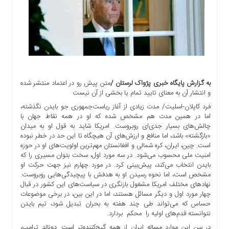
اجتماعی
سیاسی
اقتصادی
ورزشی
فرهنگی
و
به گزارش پایگاه خبری پژواک لرستان /
متن پیش رو در اعتماد منتشر شده
هنری
و انتشار آن به معنای تایید تمام یا بخشی از آن نیست
علمی
فرد کاپلان-اسلیت/ مدت زیادی از آغاز ریاست‌جمهوری جو بایدن نگذشته،
و
اما در همین مدت هم مشخص شده که او در همه نقاط جهان با
آموزشی
چالش‌های بسیار جدی‌ای روبروست. امریکا شاید به قول او به میدان
«بازگشته» باشد، اما منافع و ارزش‌های آن هیچگاه تا این حد در خطر نبوده
دسترسی
است. چین، ایران، کره شمالی و افغانستان مهم‌ترین اولویت‌های او در حوزه
سریع
امنیت ملی محسوب می‌شود. در سه مورد اول، سخت بتوان مسیری را که
ارتباط
بایدن انتخاب می‌کند، پیش‌بینی کرد. در مورد چهارم نیز جهت حرکت او
با
مشخص است، اما نحوه رسیدن او به هدفش با پیچیدگی‌هایی روبروست.
ما
نهادهای مختلف امریکا مشغول بازنگری در سیاست‌های این کشور در قبال
چهار مورد اول و دیگر مسائل هستند، اما در این بین، در برخی موضوعات
برگه
حساس که می‌تواند طی چند هفته به بحران تبدیل شود، تیم بایدن
نمونه
نتوانسته قدم‌های اولیه را محکم بردارد.
تعرفه
در بین این موارد مساله ایران از همه گیج‌کننده‌تر است. دونالد ترامپ،