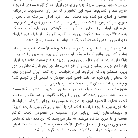
ها
رییس‌جمهور پیشین امریکا به‌رغم پایبندی ایران به توافق هسته‌ای از برجام
خارج شد و تحریم‌ها علیه این کشور را که در ازای محدودیت در برنامه
درباره
هسته‌ای ایران لغو شده بود، مجددا اعمال کرد. ایران نیز یک سال پس از
ما
خروج امریکا، پس از شکست اروپایی‌ها در کمک به دور زدن این تحریم‌ها،
غنی‌سازی اورانیوم (با غنای بالاتر) را از سر گرفت. ایران برای انجام این کار
اخبار
به بند ۳۶ برجام استناد کرد؛ این بند می‌گوید اگر یکی از طرف‌های قرارداد
سایت
تعهداتش را نقض کند، طرف دیگر می‌تواند به تناسب پاسخ دهد.
ارتباط
بایدن در کارزار انتخاباتی خود در سال ۲۰۲۰ وعده بازگشت به برجام را داد.
با
زمانی که این توافق امضا می‌شد او معاون اول رییس‌جمهور وقت، یعنی
ما
باراک اوباما بود. با این حال، بایدن پس از ورود به کاخ سفید اعلام کرد ایران
باید قدم اول را بردارد و پیش از لغو تحریم‌ها، اورانیوم غنی‌شده‌اش را دور
برگه
بریزد. منطقی بود که ایرانی‌ها این درخواست را رد کنند. ایران کشوری نبود
نمونه
که برجام را پاره کرد؛ چرا باید راضی شود خودش به تنهایی آن را ترمیم کند؟
تعرفه
و چه طور باید مطمئن شود امریکا قدم دوم را برمی‌دارد؟
هنوز مشخص نیست چرا بایدن در نخستین روزهای ورودش به کاخ سفید
ها
حاضر نشد ترتیبی بدهد که ایران و امریکا با گام‌های هماهنگ و احتمالا
درباره
تحت نظارت اتحادیه اروپا، به صورت همزمان به برجام بازگردند. در اواسط
ما
ماه فوریه وزیر خارجه فرانسه اعلام کرد با آنتونی بلینکن وزیر خارجه امریکا
و دیپلمات‌های ارشد اروپایی برای صحبت در خصوص نجات توافق
چند
هسته‌ای با ایران مذاکره می‌کند. به نظر می‌رسید که این دیدار بتواند منجر
رسانه
به فرمولی برای حل و فصل مشکل بازگشت به برجام شود. اما مقامات ایران
ارتباط
حاضر به شرکت در این مذاکرات نشدند و گفت‌وگوها لغو شد.
با