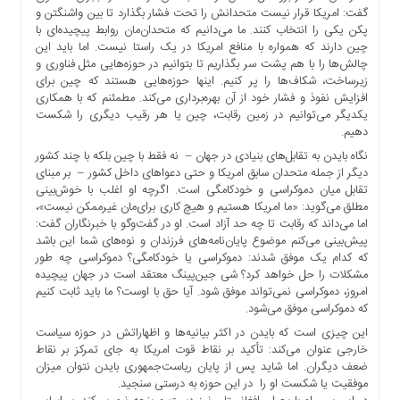
گفت: امریکا قرار نیست متحدانش را تحت فشار بگذارد تا بین واشنگتن و
پکن یکی را انتخاب کنند. ما می‌دانیم که متحدان‌مان روابط پیچیده‌ای با
چین دارند که همواره با منافع امریکا در یک راستا نیست. اما باید این
چالش‌ها را با هم پشت سر بگذاریم تا بتوانیم در حوزه‌هایی مثل فناوری و
زیرساخت، شکاف‌ها را پر کنیم. اینها حوزه‌هایی هستند که چین برای
افزایش نفوذ و فشار خود از آن بهره‌برداری می‌کند. مطمئنم که با همکاری
یکدیگر می‌توانیم در زمین رقابت، چین یا هر رقیب دیگری را شکست
دهیم.
نگاه بایدن به تقابل‌های بنیادی در جهان – نه فقط با چین بلکه با چند کشور
دیگر از جمله متحدان سابق امریکا و حتی دعواهای داخل کشور – بر مبنای
تقابل میان دموکراسی و خودکامگی است. اگرچه او اغلب با خوش‌بینی
مطلق می‌گوید: «ما امریکا هستیم و هیچ کاری برای‌مان غیرممکن نیست»،
اما می‌داند که رقابت تا چه حد آزاد است. او در گفت‌وگو با خبرنگاران گفت:
پیش‌بینی می‌کنم موضوع پایان‌نامه‌های فرزندان و نوه‌های شما این باشد
که کدام یک موفق شدند: دموکراسی یا خودکامگی؟ دموکراسی چه طور
مشکلات را حل خواهد کرد؟ شی جین‌پینگ معتقد است در جهان پیچیده
امروز، دموکراسی نمی‌تواند موفق شود. آیا حق با اوست؟ ما باید ثابت کنیم
که دموکراسی موفق می‌شود.
این چیزی است که بایدن در اکثر بیانیه‌ها و اظهاراتش در حوزه سیاست
خارجی عنوان می‌کند: تأکید بر نقاط قوت امریکا به جای تمرکز بر نقاط
ضعف دیگران. اما شاید پس از پایان ریاست‌جمهوری بایدن نتوان میزان
موفقیت یا شکست او را در این حوزه به درستی سنجید.