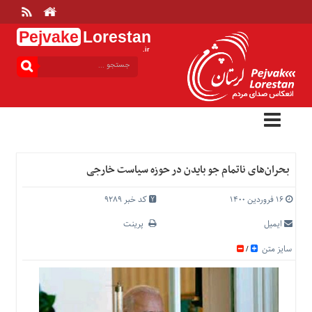
Pejvake
Lorestan
.ir
منوی
بالا
خانه
ارتباط
با
ما
درباره
بحران‌های ناتمام جو بایدن در حوزه سیاست خارجی
ما
تعرفه
۱۶ فروردین ۱۴۰۰
کد خبر 9289
ها
ایمیل
پرینت
منوی
سایز متن
/
اصلی
خانه
عمومی