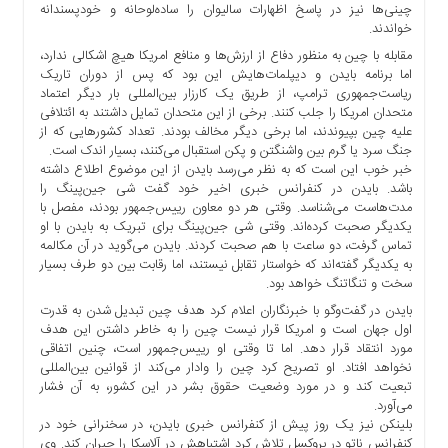
چینی‌ها نیز در پاسخ اظهارات سالیوان را ساده‌لوحانه و خودپسندانه
خواندند.
مقابله با چین به منظور دفاع از ارزش‌ها و منافع امریکا هیچ اشکالی ندارد،
اما برنامه بایدن و دیپلمات‌هایش این بود که پس از دوران تاریک
ریاست‌جمهوری ترامپ، از طریق یک کارزار بین‌المللی بار دیگر اعتماد
متحدان امریکا را جلب کنند. برخی از این متحدان تمایل داشتند به ائتلافی
علیه چین بپیوندند، اما برخی دیگر مخالف بودند. تعداد کشورهایی که از
جنگ سرد یا گرم بین واشنگتن و پکن استقبال می‌کنند، بسیار اندک است.
خبر خوب این است که به نظر می‌رسد بایدن از این موضوع اطلاع داشته
باشد. بایدن در کنفرانس خبری اخیر خود گفت شی جین‌پینگ را
مدت‌هاست می‌شناسد. وقتی هر دو معاون رییس‌جمهور بودند، مفصل با
یکدیگر صحبت کرده‌اند. وقتی شی جین‌پینگ برای تبریک به بایدن با او
تماس گرفت، دو ساعت با هم صحبت کردند. بایدن می‌گوید در آن مکالمه
به یکدیگر گفته‌اند که خواستار تقابل نیستند، اما رقابت بین دو طرف بسیار
سخت و تنگاتنگ خواهد بود.
بایدن در گفت‌وگو با خبرنگاران اعلام کرد هدف چین تبدیل شدن به قدرت
اول جهان است و امریکا قرار نیست چین را به خاطر داشتن این هدف
مورد انتقاد قرار دهد. اما تا وقتی او رییس‌جمهور است، چنین اتفاقی
نخواهد افتاد. او تصریح کرد چین را وادار می‌کند از قوانین بین‌المللی
تبعیت کند و در مورد وضعیت حقوق بشر در این کشور، به آن فشار
می‌آورد.
بلینکن نیز یک روز پیش از کنفرانس خبری بایدن، در سخنرانی خود در
کنفرانس ناتو در بروکسل تلاش کرد اشتباهش در آلاسکا را جبران کند. وی