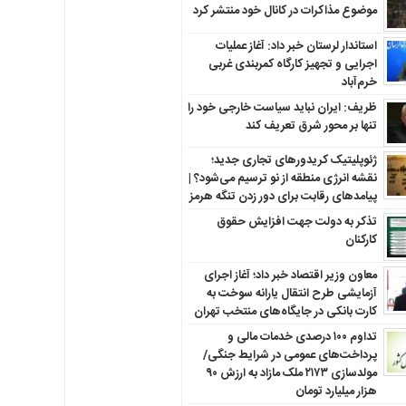
موضوع مذاکرات در کانال خود منتشر کرد
استاندار لرستان خبر داد: آغاز عملیات
اجرایی و تجهیز کارگاه کمربندی غربی
خرم‌آباد
ظریف: ایران نباید سیاست خارجی خود را
تنها بر محور شرق تعریف کند
ژئوپلیتیک کریدورهای تجاری جدید؛
نقشه انرژی منطقه‌ از نو ترسیم می‌شود؟ |
پیامدهای رقابت برای دور زدن تنگه هرمز
تذکر به دولت جهت افزایش حقوق
کارکنان ‌
معاون وزیر اقتصاد خبر داد؛ آغاز اجرای
آزمایشی طرح انتقال یارانه سوخت به
کارت بانکی در جایگاه‌های منتخب تهران
تداوم ۱۰۰ درصدی خدمات مالی و
پرداخت‌های عمومی در شرایط جنگی/
مولدسازی ۲۱۷۳ ملک مازاد به ارزش ۹۰
هزار میلیارد تومان