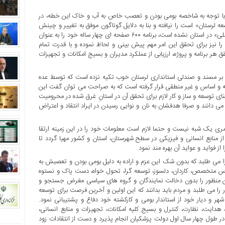
ان، با توجه به شاخصه بومی بودن و تعصب خاص به آب و خاک این خطه، در
 لرستان» است را نیافته و بنا به دلایل گوناگون موفق به تغییر و چینش
مدیران تحول خواه از هر جناح و تفکر سیاسی «با توجه به طرح وفاق ملی» در استان نشده است، برنامه ۶۰۰ صفحه ای چهار ساله خود را به عنوان
را نیز برای تحقق این امر مهم پیش بینی و لحاظ نموده و با قدرت تمام
ر برنامه و پروژه، ارزیابی از عملکرد مدیران و بسیج امکانات و تجهیزات
ان بر مسند و صندلی استانداری لرستان خوب تکیه نزده است که توسط عده
ه و اساس و غیر منطقی قرار گرفته است که به صراحت می توان گفت این
نای توسعه و ساز و کار لازم برای تحقق آن در استانِ غرق شده در محرومیت
می دانند و صرفا هدفشان به نان و نوایی رسیدن در ایراد انتقاد و اعتراض
مری یک شبه نیست و حتما لازم است معلومات خود را در این زمینه ارتقا
 از منابع انسانی و فیزیکی در سطح شهرستان، استان و کشور مهیا گردد تا
از فواید و عواید آن بهره مند نمود.
 را می طلبد که بدون شک این عزم و اراده به دلیل بومی بودن و تعصبش به
شناس متخصص، کاردان، دلسوز، توسعه گرا، تحول خواه، دست پاک و نستوه
 این منظور را بدون دخالت نمایندگان و گروه های سیاسی مغرض جستجو و
را می طلبد و مردم باید بدانند که این اولین و آخرین فرصت برای توسعه
 و دیار خود از استاندار بومی و کارکشته خود دفاع و پشتیبانی نمود.
 هدایت، نظارت، کنترل و بسیج کلیه امکانات، تجهیزات و منابع انسانی،
 در طول چهار سال اول دولت پزشکیان انجام پذیرد و دست از انتقادات زود