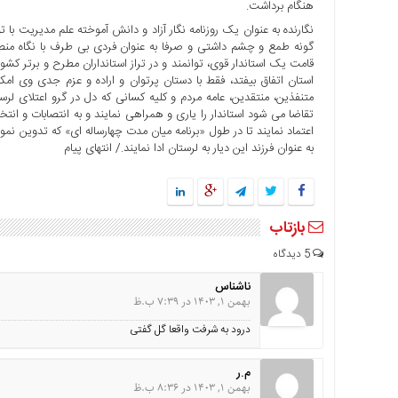
هنگام برداشت.
نگارنده به عنوان یک روزنامه نگار آزاد و دانش آموخته علم مدیریت با
گونه طمع و چشم داشتی و صرفا به عنوان فردی بی طرف با نگاه منصف
قامت یک استاندار قوی، توانمند و در تراز استانداران مطرح و برتر کش
استان اتفاق بیفتد، فقط با دستان پرتوان و اراده و عزم جدی وی ام
متنفذین، منتقدین، عامه مردم و کلیه کسانی که دل در گرو اعتلای لرس
تقاضا می شود استاندار را یاری و همراهی نمایند و به انتصابات و ان
اعتماد نمایند تا در طول «برنامه میان مدت چهارساله ای» که تدوین نمو
به عنوان فرزند این دیار به لرستان ادا نمایند./ انتهای پیام
بازتاب
5 دیدگاه
ناشناس
بهمن 1, 1403 در 7:39 ب.ظ
درود به شرفت واقعا گل گفتی
م.ر
بهمن 1, 1403 در 8:36 ب.ظ