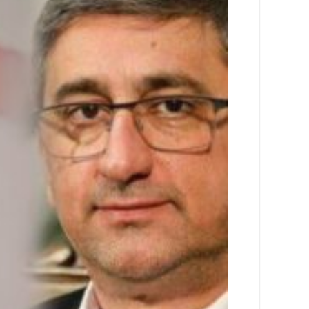
اجتماعی
سیاسی
اقتصادی
ورزشی
فرهنگی
و
هنری
علمی
و
آموزشی
دسترسی
سریع
ارتباط
با
ما
برگه
نمونه
تعرفه