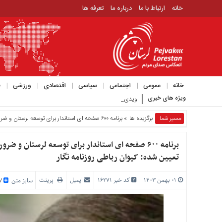
خانه
ارتباط با ما
درباره ما
تعرفه ها
منوی
بالا
خانه
ارتباط
خانه
عمومی
اجتماعی
سیاسی
اقتصادی
ورزشی
ف
با
ویژه های خبری
ویدیوی عجیبی که حمید رسایی با موضوع مذاکرات در ک_
ما
درباره
مسیر شما
برگزیده ها
» برنامه ۶۰۰ صفحه ای استاندار برای توسعه لرستان و ضرورت حمایت اقشار مختلف مردم برای اجرای آن در زمان تعیین شده: کیوان رباطی روزنامه نگار
ما
تعرفه
برنامه ۶۰۰ صفحه ای استاندار برای توسعه لرستان 
ها
تعیین شده: کیوان رباطی روزنامه نگار
منوی
اصلی
۰۱ بهمن ۱۴۰۳
کد خبر 16271
ایمیل
پرینت
سایز متن
/
خانه
عمومی