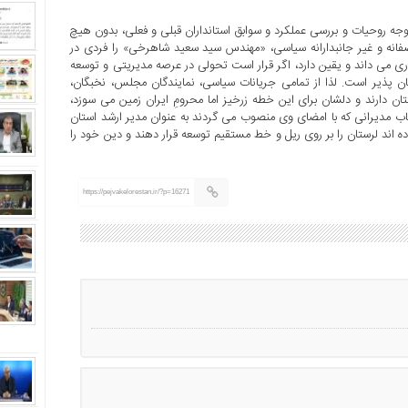
 توجه روحیات و بررسی عملکرد و سوابق استانداران قبلی و فعلی، بدون هیچ
انه و غیر جانبدارانه سیاسی، «مهندس سید سعید شاهرخی» را فردی در
وری می داند و یقین دارد، اگر قرار است تحولی در عرصه مدیریتی و توسعه
کان پذیر است. لذا از تمامی جریانات سیاسی، نمایندگان مجلس، نخبگان،
تان دارند و دلشان برای این خطه زرخیز اما محرومِ ایران زمین می سوزد،
تخاب مدیرانی که با امضای وی منصوب می گردند به عنوان مدیر ارشد استان
ده اند لرستان را بر روی ریل و خط مستقیم توسعه قرار دهند و دین خود را
https://pejvakelorestan.ir/?p=16271