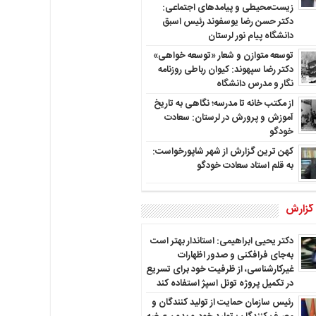
زیست‌محیطی و پیامدهای اجتماعی:
دکتر حسن رضا یوسفوند رئیس اسبق
دانشگاه پیام نور لرستان
توسعه متوازن و شعار «توسعه خواهی»
دکتر رضا سپهوند: کیوان رباطی روزنامه
نگار و مدرس دانشگاه
از مکتب خانه تا مدرسه؛ نگاهی به تاریخ
آموزش و پرورش در لرستان: سعادت
خودگو
کهن ترین گزارش از شهر شاپورخواست:
به قلم استاد سعادت خودگو
 گزارش
دکتر یحیی ابراهیمی: استاندار بهتر است
به‌جای فرافکنی و صدور اظهارات
غیرکارشناسی، از ظرفیت خود برای تسریع
در تکمیل پروژه تونل اسپژ استفاده کند
رئیس سازمان حمایت از تولید کنندگان و