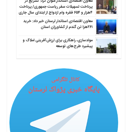
معاون اقتصادی استاندار عنوان کرد: تسریع در
پرداخت تسهیلات سفر ریاست جمهوری/ پرداخت
۴هزار و ۶۵۴ فقره وام ازدواج از ابتدای سال جاری
معاون اقتصادی استاندار لرستان خبر داد: خرید
۲۶۱هزا تن گندم از کشاورزان استان
مولدسازی، راهکاری برای ارزش‌آفرینی املاک و
پیشبرد طرح‌های توسعه