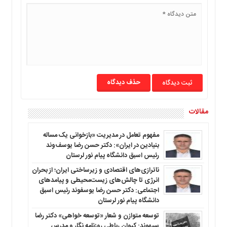
ما
برگه
نمونه
تعرفه
ها
درباره
حذف دیدگاه
ما
مقالات
مفهوم تعامل در مدیریت «بازخوانی یک مساله
بنیادین در ایران»: دکتر حسن رضا یوسف‌وند
رئیس اسبق دانشگاه پیام نور لرستان
ناترازی‌های اقتصادی و زیرساختی ایران؛ از بحران
انرژی تا چالش‌های زیست‌محیطی و پیامدهای
اجتماعی: دکتر حسن رضا یوسفوند رئیس اسبق
دانشگاه پیام نور لرستان
توسعه متوازن و شعار «توسعه خواهی» دکتر رضا
سپهوند: کیوان رباطی روزنامه نگار و مدرس