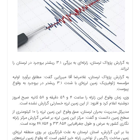
اجتماعی
سیاسی
اقتصادی
ورزشی
فرهنگی
و
هنری
علمی
به گزارش پژواک لرستان، زلزله‌ای به بزرگی ۳.۱ ریشتر بروجرد در لرستان را
و
لرزاند.
آموزشی
به گزارش پژواک لرستان، غلامرضا آقا میرزایی گفت: مطابق برآورد اولیه
مؤسسه ژئوفیزیک زمین لرزه‌ای با شدت ۳.۱ ریشتر در بروجرد به وقوع
دسترسی
پیوست.
سریع
وی، زمان وقوع این زلزله را ساعت ۴ و ۵۹ دقیقه و ۵۸ ثانیه صبح امروز
ارتباط
دوشنبه اعلام کرد و افزود: از این زمین لرزه خسارتی گزارش نشده است.
با
مدیرکل مدیریت بحران لرستان، عمق وقوع این زمین لرزه را ۱۰ کیلومتری از
ما
سطح زمین دانست و گفت: مرکز این زمین لرزه بر اساس گزارش مرکز زلزله
برگه
نگاری کشور به عرض و طول جغرافیایی ۳۳.۸۵۴ و ۴۸.۷۵۴ بوده است.
نمونه
بنا بر این گزارش، استان لرستان به علت قرارگیری بر روی منطقه لرزه‌ای
تعرفه
زمین ساخت زاگرس از نواحی زلزله خیز کشور است که وقوع زمین لرزه‌های