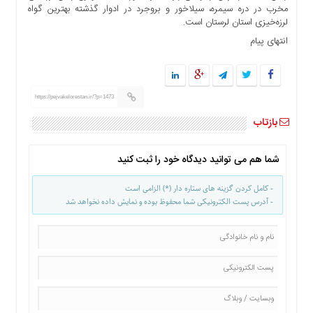
مخرب در دره سیمره، سیلاخور و بروجرد در ادوار گذشته بهترین گواه
ها
لرزه‌خیزی استان لرستان است.
درباره
انتهای پیام
ما
اخبار
سایت
ارتباط
https://pejvakelorestan.ir/?p=1473
با
بازتاب
ما
برگه
شما هم می توانید دیدگاه خود را ثبت کنید
نمونه
تعرفه
- کامل کردن گزینه های ستاره دار (*) الزامی است
- آدرس پست الکترونیکی شما محفوظ بوده و نمایش داده نخواهد شد
ها
درباره
ما
چند
رسانه
ارتباط
با