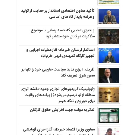
تأکید معاون اقتصادی استاندار بر حمایت از تولید
و عرضه پایدار کالاهای اساسی
ویدیوی عجیبی که حمید رسایی با موضوع
مذاکرات در کانال خود منتشر کرد
استاندار لرستان خبر داد: آغاز عملیات اجرایی و
تجهیز کارگاه کمربندی غربی خرم‌آباد
ظریف: ایران نباید سیاست خارجی خود را تنها بر
محور شرق تعریف کند
ژئوپلیتیک کریدورهای تجاری جدید؛ نقشه انرژی
منطقه‌ از نو ترسیم می‌شود؟ | پیامدهای رقابت
برای دور زدن تنگه هرمز
تذکر به دولت جهت افزایش حقوق کارکنان ‌
معاون وزیر اقتصاد خبر داد؛ آغاز اجرای آزمایشی