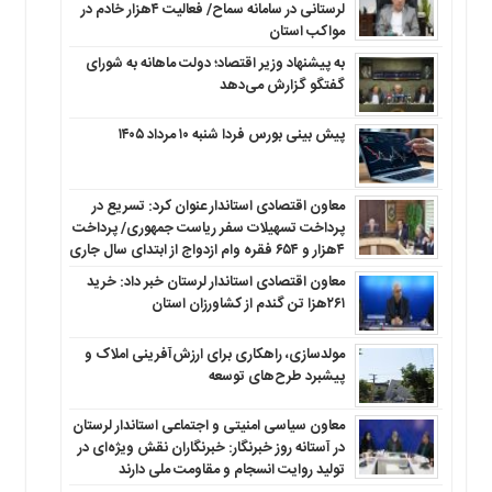
لرستانی در سامانه سماح/ فعالیت ۴هزار خادم در
مواکب استان
به پیشنهاد وزیر اقتصاد؛ دولت ماهانه به شورای
گفتگو گزارش می‌دهد
پیش بینی بورس فردا شنبه ۱۰ مرداد ۱۴۰۵
معاون اقتصادی استاندار عنوان کرد: تسریع در
پرداخت تسهیلات سفر ریاست جمهوری/ پرداخت
۴هزار و ۶۵۴ فقره وام ازدواج از ابتدای سال جاری
معاون اقتصادی استاندار لرستان خبر داد: خرید
۲۶۱هزا تن گندم از کشاورزان استان
مولدسازی، راهکاری برای ارزش‌آفرینی املاک و
پیشبرد طرح‌های توسعه
معاون سیاسی امنیتی و اجتماعی استاندار لرستان
در آستانه روز خبرنگار: خبرنگاران نقش ویژه‌ای در
تولید روایت انسجام و مقاومت ملی دارند