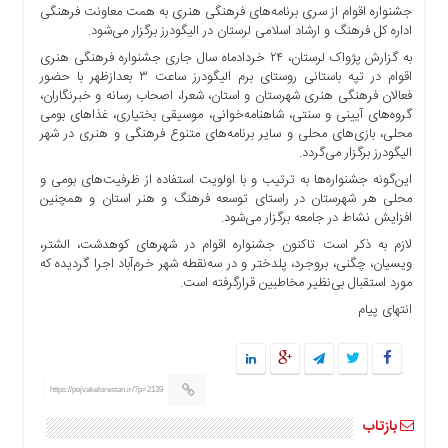
جشنواره اقوام از سری برنامه‌های فرهنگی هنری به همت معاونت فرهنگی
ها
اداره کل فرهنگ و ارشاد اسلامی لرستان در الیگودرز برگزار می‌شود.
درباره
به گزارش پژواک لرستان، ۲۴ خردادماه سال جاری جشنواره فرهنگی هنری
ما
اقوام در تپه باستانی روستای برم الیگودرز ساعت ٣ بعدازظهر با حضور
فعالان فرهنگی هنری شهرستان و استان، شعرا، اصحاب رسانه و خبرنگاران،
اخبار
گروه‌های آیینی و سنتی، شاهنامه‌خوانی، موسیقی بختیاری، غذاهای بومی
سایت
محلی، بازی‌های محلی و سایر برنامه‌های متنوع فرهنگی و هنری در شهر
ارتباط
الیگودرز برگزار می‌گردد.
با
این‌گونه جشنواره‌ها به ترتیب و با اولویت استفاده از ظرفیت‌های بومی و
ما
محلی هر شهرستان در راستای توسعه فرهنگ و هنر استان و همچنین
برگه
افزایش نشاط در جامعه برگزار می‌شود.
نمونه
لازم به ذکر است تاکنون جشنواره اقوام در شهرهای کوهدشت، الشتر،
ویسیان، چگنی، بروجرد، پلدختر و در سه‌نقطه شهر خرم‌آباد اجرا گردیده که
تعرفه
مورد استقبال بی‌نظیر مخاطبین قرارگرفته است.
ها
انتهای پیام
درباره
ما
چند
https://pejvakelorestan.ir/?p=2139
رسانه
ارتباط
بازتاب
با