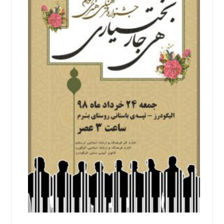
اجتماعی
سیاسی
اقتصادی
ورزشی
فرهنگی
و
هنری
علمی
و
آموزشی
دسترسی
سریع
ارتباط
با
ما
برگه
نمونه
تعرفه