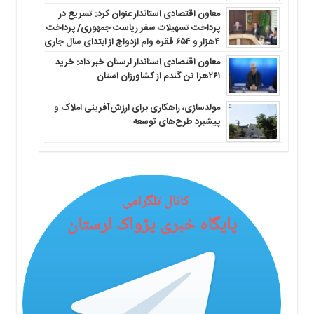
معاون اقتصادی استاندار عنوان کرد: تسریع در
پرداخت تسهیلات سفر ریاست جمهوری/ پرداخت
۴هزار و ۶۵۴ فقره وام ازدواج از ابتدای سال جاری
معاون اقتصادی استاندار لرستان خبر داد: خرید
۲۶۱هزا تن گندم از کشاورزان استان
مولدسازی، راهکاری برای ارزش‌آفرینی املاک و
پیشبرد طرح‌های توسعه