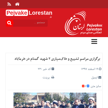
Pejvake
Lorestan
.ir
منوی
بالا
خانه
ارتباط
با
ما
درباره
برگزاری مراسم تشییع و خاک‌سپاری ۲ شهید گمنام در خرم‎آباد
ما
تعرفه
۱۹ اسفند ۱۳۹۷
کد خبر 230
ها
ایمیل
پرینت
منوی
سایز متن
/
اصلی
خانه
عمومی