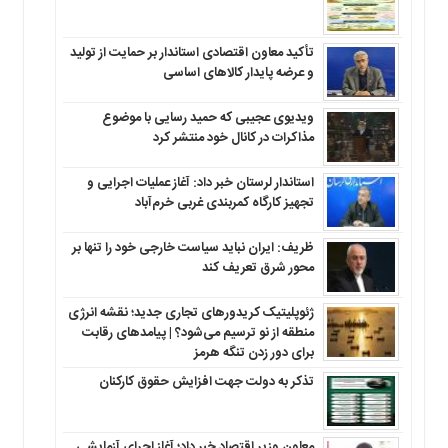
تأکید معاون اقتصادی استاندار بر حمایت از تولید
و عرضه پایدار کالاهای اساسی
ویدیوی عجیبی که حمید رسایی با موضوع
مذاکرات در کانال خود منتشر کرد
استاندار لرستان خبر داد: آغاز عملیات اجرایی و
تجهیز کارگاه کمربندی غربی خرم‌آباد
ظریف: ایران نباید سیاست خارجی خود را تنها بر
محور شرق تعریف کند
ژئوپلیتیک کریدورهای تجاری جدید؛ نقشه انرژی
منطقه‌ از نو ترسیم می‌شود؟ | پیامدهای رقابت
برای دور زدن تنگه هرمز
تذکر به دولت جهت افزایش حقوق کارکنان ‌
معاون وزیر اقتصاد خبر داد؛ آغاز اجرای آزمایشی