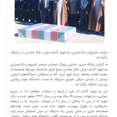
اجتماعی
سیاسی
اقتصادی
ورزشی
فرهنگی
و
هنری
علمی
مراسم تشییع و خاک‌سپاری دو شهید گمنام دوران دفاع مقدس، در خرم‌‏آباد
و
برگزار شد .
آموزشی
به گزارش پایگاه خبری تحلیلی پژواک لرستان، مراسم تشییع و خاک‌سپاری
دو شهید گمنام دوران دفاع مقدس صبح امروز یک‌شنبه، نوزدهم اسفندماه با
دسترسی
حضور اقشار مختلف مردم شهر خرم ‎ آباد و مسئولان دستگاه‌های اجرایی
سریع
لرستان از ابتدای خیابان شورای خرم‌آباد به سمت دانشگاه علوم پزشکی
ارتباط
پردیس کمالوند برگزار شد .
با
این دو شهید گمنام که یکی از آن‌ها در عملیات «والفجر ۸»، در جزیره
ما
«بوارین» به شهادت رسیده ۲۵ ساله بوده و در سال ۱۳۶۴ مفقود شده و دیگر
شهید که در سن ۲۱ سالگی در سال ۶۱ در عملیات «محرم» که در منطقه
برگه
«شرهانی» به وقوع پیوست، مفقود شده است، عصر شنبه، هجدهم
نمونه
اسفندماه جاری در محل پلیس راه خرم‌‏آباد در میان استقبال مردم وارد
تعرفه
خرم‌‏آباد شدند و پس از آن به مسجد الغدیر دانشگاه علوم پزشکی لرستان