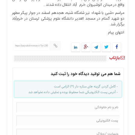
ها
واقع در میدان انوشیروان خرم ‎ آباد انتقال داده شدند .
مراسم «شبی با شهدا» نیز شامگاه شنبه، هجدهم اسفند در جوار پیکر مطهر
درباره
دو شهید گمنام در مسجد الغدیر دانشگاه علوم پزشکی لرستان در خرم‌آباد
ما
برگزار شد.
اخبار
انتهای پیام
سایت
ارتباط
https://pejvakelorestan.ir/?p=230
با
ما
بازتاب
برگه
نمونه
شما هم می توانید دیدگاه خود را ثبت کنید
تعرفه
- کامل کردن گزینه های ستاره دار (*) الزامی است
ها
- آدرس پست الکترونیکی شما محفوظ بوده و نمایش داده نخواهد شد
درباره
ما
چند
رسانه
ارتباط
با