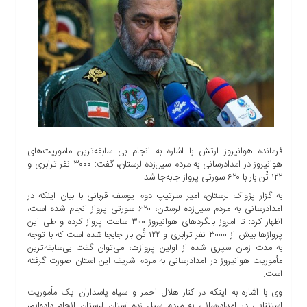
اجتماعی
سیاسی
اقتصادی
ورزشی
فرهنگی
و
هنری
علمی
و
فرمانده هوانیروز ارتش با اشاره به انجام بی سابقه‌ترین ماموریت‌های
آموزشی
هوانیروز در امدادرسانی به مردم سیل‌زده لرستان، گفت: ۳۰۰۰ نفر ترابری و
۱۲۲ تُن بار با ۶۲۰ سورتی پرواز جابه‌جا شد.
دسترسی
به گزار پژواک لرستان، امیر سرتیپ دوم یوسف قربانی با بیان اینکه در
سریع
امدادرسانی به مردم سیل‌زده لرستان، ۶۲۰ سورتی پرواز انجام شده است،
ارتباط
اظهار کرد: تا امروز بالگردهای هوانیروز ۳۰۰ ساعت پرواز کرده و طی این
با
پروازها بیش از ۳۰۰۰ نفر ترابری و ۱۲۲ تُن بار جابجا شده است که با توجه
ما
به مدت زمان سپری شده از اولین پروازها، می‌توان گفت بی‌سابقه‌ترین
مأموریت هوانیروز در امدادرسانی به مردم شریف این استان صورت گرفته
برگه
است.
نمونه
وی با اشاره به اینکه در کنار هلال احمر و سپاه پاسداران یک مأموریت
تعرفه
استثنایی در امدادرسانی به مردم سیل زده استان لرستان انجام داده‌ایم،