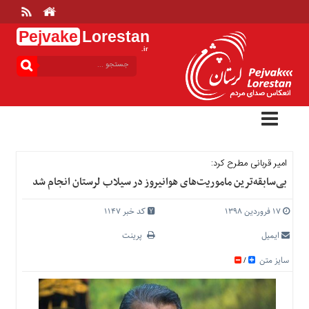
Pejvake
Lorestan
.ir
منوی
بالا
خانه
ارتباط
با
ما
درباره
امیر قربانی مطرح کرد:
ما
بی‌سابقه‌ترین ماموریت‌های هوانیروز در سیلاب لرستان انجام شد
تعرفه
ها
۱۷ فروردین ۱۳۹۸
کد خبر 1147
منوی
ایمیل
پرینت
اصلی
سایز متن
/
خانه
عمومی