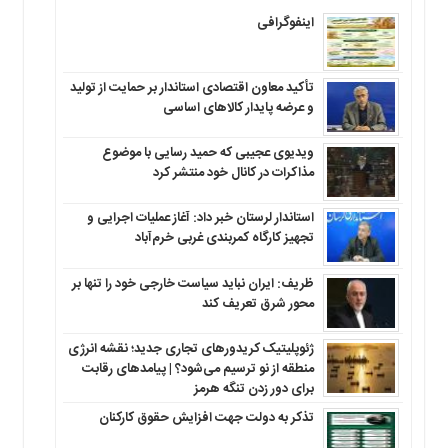
اینفوگرافی
تأکید معاون اقتصادی استاندار بر حمایت از تولید
و عرضه پایدار کالاهای اساسی
ویدیوی عجیبی که حمید رسایی با موضوع
مذاکرات در کانال خود منتشر کرد
استاندار لرستان خبر داد: آغاز عملیات اجرایی و
تجهیز کارگاه کمربندی غربی خرم‌آباد
ظریف: ایران نباید سیاست خارجی خود را تنها بر
محور شرق تعریف کند
ژئوپلیتیک کریدورهای تجاری جدید؛ نقشه انرژی
منطقه‌ از نو ترسیم می‌شود؟ | پیامدهای رقابت
برای دور زدن تنگه هرمز
تذکر به دولت جهت افزایش حقوق کارکنان ‌