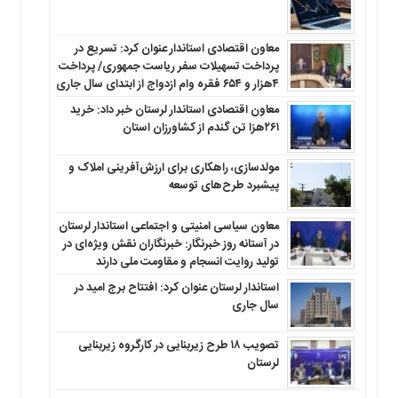
معاون اقتصادی استاندار عنوان کرد: تسریع در
پرداخت تسهیلات سفر ریاست جمهوری/ پرداخت
۴هزار و ۶۵۴ فقره وام ازدواج از ابتدای سال جاری
معاون اقتصادی استاندار لرستان خبر داد: خرید
۲۶۱هزا تن گندم از کشاورزان استان
مولدسازی، راهکاری برای ارزش‌آفرینی املاک و
پیشبرد طرح‌های توسعه
معاون سیاسی امنیتی و اجتماعی استاندار لرستان
در آستانه روز خبرنگار: خبرنگاران نقش ویژه‌ای در
تولید روایت انسجام و مقاومت ملی دارند
استاندار لرستان عنوان کرد: افتتاح برج امید در
سال جاری
تصویب ۱۸ طرح زیربنایی در کارگروه زیربنایی
لرستان