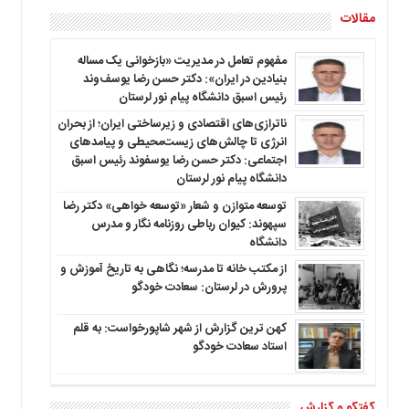
مقالات
مفهوم تعامل در مدیریت «بازخوانی یک مساله
بنیادین در ایران»: دکتر حسن رضا یوسف‌وند
رئیس اسبق دانشگاه پیام نور لرستان
ناترازی‌های اقتصادی و زیرساختی ایران؛ از بحران
انرژی تا چالش‌های زیست‌محیطی و پیامدهای
اجتماعی: دکتر حسن رضا یوسفوند رئیس اسبق
دانشگاه پیام نور لرستان
توسعه متوازن و شعار «توسعه خواهی» دکتر رضا
سپهوند: کیوان رباطی روزنامه نگار و مدرس
دانشگاه
از مکتب خانه تا مدرسه؛ نگاهی به تاریخ آموزش و
پرورش در لرستان: سعادت خودگو
کهن ترین گزارش از شهر شاپورخواست: به قلم
استاد سعادت خودگو
گفتگو و گزارش