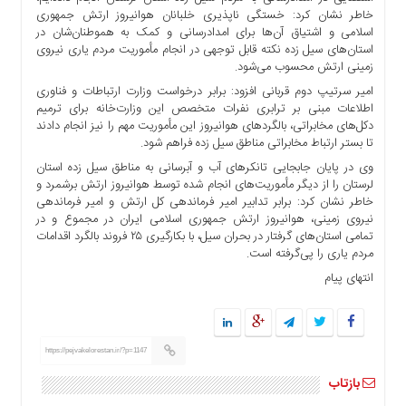
ها
خاطر نشان کرد: خستگی ناپذیری خلبانان هوانیروز ارتش جمهوری
اسلامی و اشتیاق آن‌ها برای امدادرسانی و کمک به هموطنان‌شان در
درباره
استان‌های سیل زده نکته قابل توجهی در انجام مأموریت مردم یاری نیروی
ما
زمینی ارتش محسوب می‌شود.
اخبار
امیر سرتیپ دوم قربانی افزود: برابر درخواست وزارت ارتباطات و فناوری
اطلاعات مبنی بر ترابری نفرات متخصص این وزارت‌خانه برای ترمیم
سایت
دکل‌های مخابراتی، بالگردهای هوانیروز این مأموریت مهم را نیز انجام دادند
ارتباط
تا بستر ارتباط مخابراتی مناطق سیل زده فراهم شود.
با
وی در پایان جابجایی تانکرهای آب و آبرسانی به مناطق سیل زده استان
ما
لرستان را از دیگر مأموریت‌های انجام شده توسط هوانیروز ارتش برشمرد و
برگه
خاطر نشان کرد: برابر تدابیر امیر فرماندهی کل ارتش و امیر فرماندهی
نمونه
نیروی زمینی، هوانیروز ارتش جمهوری اسلامی ایران در مجموع و در
تمامی استان‌های گرفتار در بحران سیل، با بکارگیری ۲۵ فروند بالگرد اقدامات
تعرفه
مردم یاری را پی‌گرفته است.
ها
انتهای پیام
درباره
ما
چند
https://pejvakelorestan.ir/?p=1147
رسانه
ارتباط
بازتاب
با