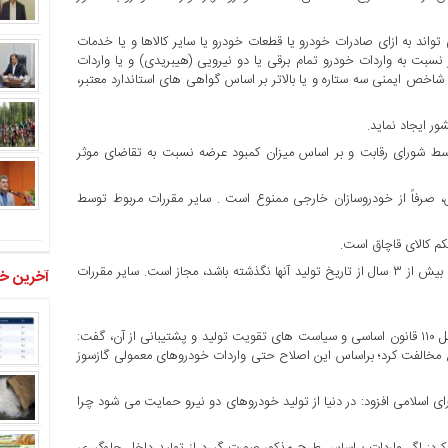
واند به ازای صادرات خودرو یا قطعات خودرو یا سایر کالاها و یا خدمات
رز نسبت به واردات خودرو تمام برقی یا دو نیرویی (هیبریدی) و یا واردات
بر چسب انرژی ب (b) و بالاتر و یا دارای شاخص ایمنی سه ستاره و یا بالاتر بر اساس گواهی های استاندارد معتبر،
 توسط شورای رقابت و بر اساس میزان کمبود عرضه نسبت به تقاضای موثر
روش، صرفاً از خودروسازان خارجی ممنوع است . سایر مقررات مربوط توسط
تبصره۵-واردات خودروهای کارگرده در چارچوب این ماده ، به شرطی که بیش از ۳ سال از تاریخ تولید آنها نگذشته باشد، مجاز است. سایر مقررات
آخرین خب
براساس این گزارش سیدمصطفی آقامیرسلیم در اخطاری با استناد به اصل ۱۱۰ قانون اساسی و سیاست های تقویت تولید و پشتیبانی از آن، گفت:
الفت کرد؛ براساس این اصلاح حتی واردات خودروهای معمولی گازسوز
ی اسلامی افزود: در دنیا از تولید خودروهای دو نیرو حمایت می شود چرا
ه کرد: اگر واردات براساس طرح مذکور صورت گیرد از تولید داخل جلوگیری