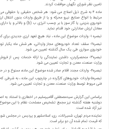
تامین نظر شورای نگهبان موافقت کردند.
ها
ماده ۴ به شرح ذیل اصلاح می شود: هر شخص حقیقی یا حقوقی می ت
درباره
مرتبط با انواع صنایع نیرو محرکه و یا از طریق واردات بدون انتقال ا
ما
خودروی بنزینی یا گاز سوز با 
معادل ارزش صادارتی خود اقدام نماید.
اخبار
تبصره ۱- واردات موضوع این ماده ، نباد هیچ تعهد ارزی جدیدی برای کشور ایجاد نماید.
سایت
تبصره۲- سقف تعداد خودروهای مجاز وارداتی، هر شش ماه یکبار
ارتباط
خودروی سواری طی یک سال گذشته تعیین می شود.
با
تبصره۳- منحصرکردن، داشتن نمایندگی یا ارائه خدمات پس از ف
ما
وزارت صنعت، معدن و تجارت تعیین می شود.
برگه
تبصره۴- واردات مجدد اقلام صادر شده موضوع این ماده، ممنوع و در حکم کالای قاچاق است.
نمونه
تعرفه
فنی مربوط توسط وزارت صنعت، معدن و تجارت تعیین می شود.
ها
درباره
دوشنبه هفته گذشته نیز مجمع تشخیص مصلحت نظام با این موضوع مخ
ما
نیز آزاد شده است.
چند
نماینده مردم تهران، شمیرانات، ری، اسلامشهر و پردیس در مجلس شورا
رسانه
که قیمت تمام شده آن دو برابر است.
ارتباط
وی با اشاره به اقداماتی برای تولید خودروی هیبریدی در کشور، اضاف