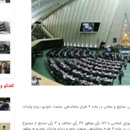
گفتگو و
به گزارش پایگاه خبری پژواک لرستان/ نمایندگان با اصلاحات کمیسیون صنایع و معادن در ماده ۴ طرح ساماندهی صنعت خودرو درباره واردات
نمایندگان در نشست علنی امروز (چهارشنبه، ۲۴ شهریورماه) مجلس شورای اسلامی با ۱۷۲ رأی موافق، ۳۸ رأی مخالف و ۳ رأی ممتنع از مجموع
۲۴۳ نماینده حاضر در صحن علنی با اصلاحات کمیسیون صنایع و معادن در ماده ۴ طرح ساماندهی صنعت خودرو درباره واردات خودرو به منظور