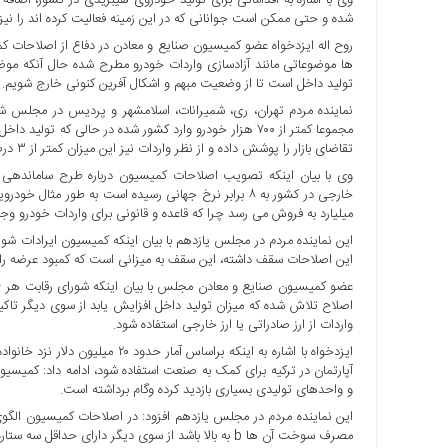
با
شده و حتی ممکن است جوانانی که در این زمینه فعالیت کرده اند را نیز 
ما
روح اله ایزدخواه عضو کمیسیون صنایع و معادن در دفاع از اصلاحات 
ها موضوعاتی مانند آزادسازی واردات خودرو مطرح شده حال آنکه موض
برگه
تولید داخل است تا از وضعیت مبهم و اشکال آفرین کنونی خارج شویم.
نمونه
تعرفه
ها
تقاضای بازار را پوشش داده و از نظر واردات نیز این میزان کمتر از ۳ درصد کل واردات کشور بوده است.
درباره
وی با بیان اینکه تصویب اصلاحات کمیسیون درباره طرح ساماندهی باز
ما
میلیارد به فروش می رسد چرا که قاعده و قانونی برای واردات خودرو وجو
این نماینده مردم در مجلس یازدهم با بیان اینکه کمیسیون ایرادات شور
این اصلاحات سقف داشته، این سقف به میزانی است که کمبود عرضه را 
اصلاح تلاش شده که میزان تولید داخل افزایش یابد از سوی دیگر تاکید 
واردات از ارز صادراتی یا ارز خارجی استفاده شود.
ایزدخواه با اشاره به اینکه براساس
آپارتمان در ترکیه برای کمک به صنعت استفاده شود، ادامه داد: کمیسیو
و واحدهای تولیدی بسیاری بازدید کرده وگام برداشته است.
این نماینده مردم در مجلس یازدهم افزود: در اصلاحات کمیسیون الگو
مصرف سوخت آن ها b به بالا باشد از سوی دیگر دارای حداقل سه ستاره از نظر کیفیت باشند.