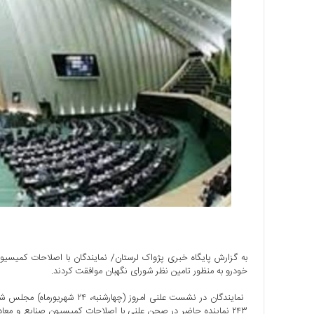
اجتماعی
سیاسی
اقتصادی
ورزشی
فرهنگی
و
هنری
علمی
و
آموزشی
دسترسی
سریع
ارتباط
با
ما
خودرو به منظور تامین نظر شورای نگهبان موافقت کردند.
برگه
نمونه
تعرفه