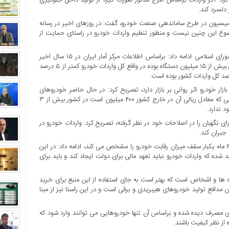
دلسرد کند.
کمیسیون در طرح ساماندهی صنعت خودرو، گفت: در روزهای اخیر در رسانه
وع این چنین نیست و منظور تنظیم واردات خودرو در راستای حمایت از
نماینده مردم تهران، ری، شمیرانات، اسلامشهر و پردیس در مجلس شورای اسلامی ادامه داد: براساس اطلاعات مرکز آمار ایران در ۱۵ سال اخیر
مجموعا کمتر از ۷۰۰ هزار خودرو وارد کشور شده در حالی که تولید داخل بیش از ۱۵ میلیون دستگاه بوده در واقع کل واردات خودرو کمتر از ۵ درصد
ار خودرو اثر روانی بر بازار دارد، تصریح کرد: در حال حاضر خودروهای
خارجی در کشور به ۸ برابر نرخ جهانی رسیده است به طور مثال خودرویی که معادل ریالی آن در خارج کشور ۴۰۰ میلیون است در کشور بیش از ۳
د ندارد.
ای نگهبان را در اصلاحات خود در نظر گرفته، تصریح کرد: واردات خودرو در
جبران کند.
عضو کمیسیون صنایع و معادن مجلس با بیان اینکه شورای رقابت هر ۶ ماه یکبار سقف میزان رقابت خودرو را مشخص می کند، ادامه داد: در این
شده که واردات خودرو نباید تعهد مالی برای دولت ایجاد کند و باید برای
 آمار حدود ۲۰ میلیون دلار نزد خانواده ها و اشخاص است که بهتر است به جای استفاده از این منبع برای خرید
ن مدافع تولید خودروهای هیبریدی و برقی است و در این راستا نیز از مبنا
ی مصرف دیده شده و براساس آن تنها خودروهایی می توانند وارد شود که