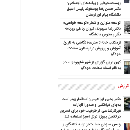
زیست‌محیطی و پیامدهای اجتماعی:
دکتر حسن رضا یوسفوند رئیس اسبق
دانشگاه پیام نور لرستان
توسعه متوازن و شعار «توسعه خواهی»
دکتر رضا سپهوند: کیوان رباطی روزنامه
نگار و مدرس دانشگاه
از مکتب خانه تا مدرسه؛ نگاهی به تاریخ
آموزش و پرورش در لرستان: سعادت
خودگو
کهن ترین گزارش از شهر شاپورخواست:
به قلم استاد سعادت خودگو
 گزارش
دکتر یحیی ابراهیمی: استاندار بهتر است
به‌جای فرافکنی و صدور اظهارات
غیرکارشناسی، از ظرفیت خود برای تسریع
در تکمیل پروژه تونل اسپژ استفاده کند
رئیس سازمان حمایت از تولید کنندگان و