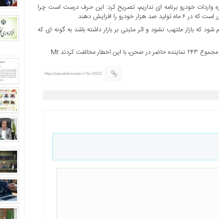
ره واردات خودرو برنامه ای نداریم، تصریح کرد: این حرف درست است چرا
درو را افزایش دهند.
ود که بازار ملتهب نشود و اثر مثبتی بر بازار داشته باشد به گونه ای که
https://pejvakelorestan.ir/?p=10522