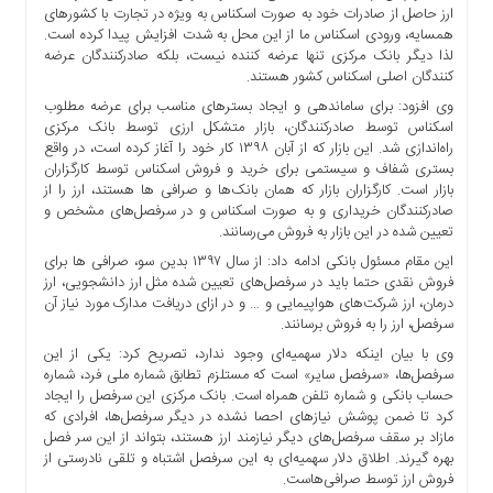
ارز حاصل از صادرات خود به صورت اسکناس به ویژه در تجارت با کشورهای
همسایه، ورودی اسکناس ما از این محل به شدت افزایش پیدا کرده است.
لذا دیگر بانک مرکزی تنها عرضه کننده نیست، بلکه صادرکنندگان عرضه
کنندگان اصلی اسکناس کشور هستند.
وی افزود: برای ساماندهی و ایجاد بسترهای مناسب برای عرضه مطلوب
اسکناس توسط صادرکنندگان، بازار متشکل ارزی توسط بانک مرکزی
راه‌اندازی شد. این بازار که از آبان ۱۳۹۸ کار خود را آغاز کرده است، در واقع
بستری شفاف و سیستمی برای خرید و فروش اسکناس توسط کارگزاران
بازار است. کارگزاران بازار که همان بانک‌ها و صرافی ها هستند، ارز را از
صادرکنندگان خریداری و به صورت اسکناس و در سرفصل‌های مشخص و
تعیین شده در این بازار به فروش می‌رسانند.
این مقام مسئول‌ بانکی ادامه داد: از سال ۱۳۹۷ بدین سو، صرافی ها برای
فروش نقدی حتما باید در سرفصل‌های تعیین شده مثل ارز دانشجویی، ‌ارز
درمان، ارز شرکت‌های هواپیمایی و … و در ازای دریافت مدارک مورد نیاز آن
سرفصل، ارز را به فروش برسانند.
وی با بیان اینکه دلار سهمیه‌ای وجود ندارد، تصریح کرد: یکی از این
سرفصل‌ها، «سرفصل سایر» است که مستلزم تطابق شماره ملی فرد، شماره
حساب بانکی و شماره تلفن همراه است. بانک مرکزی این سرفصل را ایجاد
کرد تا ضمن پوشش نیازهای احصا نشده در دیگر سرفصل‌ها،‌ افرادی که
مازاد بر سقف سرفصل‌های دیگر نیازمند ارز هستند، بتواند از این سر فصل
بهره گیرند. اطلاق دلار سهمیه‌ای به این سرفصل اشتباه و تلقی نادرستی از
فروش ارز توسط صرافی‌هاست.