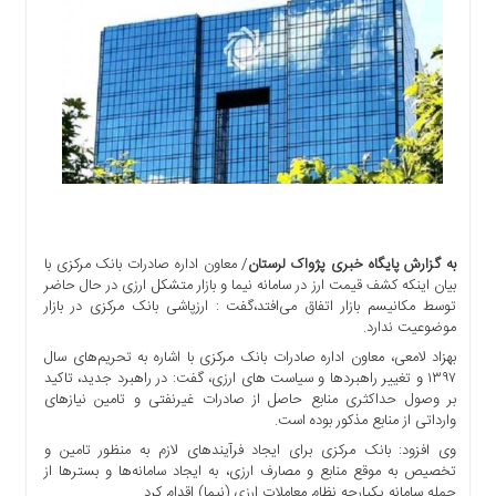
اجتماعی
سیاسی
اقتصادی
ورزشی
فرهنگی
و
هنری
علمی
و
آموزشی
به گزارش پایگاه خبری پژواک لرستان
/ معاون اداره صادرات بانک مرکزی با
بیان اینکه کشف قیمت ارز در سامانه نیما و بازار متشکل ارزی در حال حاضر
دسترسی
توسط مکانیسم بازار اتفاق می‌افتد،گفت : ارزپاشی بانک مرکزی در بازار
سریع
موضوعیت ندارد.
ارتباط
بهزاد لامعی، معاون اداره صادرات بانک مرکزی با اشاره به تحریم‌های سال
با
۱۳۹۷ و تغییر راهبردها و سیاست های ارزی، گفت: در راهبرد جدید، تاکید
ما
بر وصول حداکثری منابع حاصل از صادرات غیرنفتی و تامین نیازهای
وارداتی از منابع مذکور بوده است.
برگه
وی افزود: بانک مرکزی برای ایجاد فرآیندهای لازم به منظور تامین و
نمونه
تخصیص به موقع منابع و مصارف ارزی، به ایجاد سامانه‌ها و بسترها از
تعرفه
جمله سامانه یکپارچه نظام معاملات ارزی (نیما) اقدام کرد.