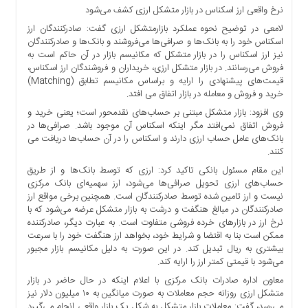
نرخ واقعی ارز اسکناس در بازار متشکل ارزی کشف می‌شود
لامعی در توضیح نحوه عملکرد بازارمتشکل ارزی گفت: صادرکنندگان ارز
اسکناس خود را به بانک‌ها و صرافی‌ها می‌فروشند و بانک‌ها و صادرکنندگان
نیز ارز اسکناس را در بازار متشکل که مکانیسم بازار در آن حاکم است به
فروش می‌رسانند. در بازار متشکل ارزی،‌ خریداران و فروشندگان ارز اسکناس،
قیمت‌های پیشنهادی را ارایه و براساس مکانیسم تطابق (Matching)
خرید و فروش و معامله در بازار اتفاق می افتد.
وی افزود: بازار متشکل مبتنی بر حساب‌های نقدمحور است؛ یعنی خرید و
فروش اتفاق نمی‌افتد مگر اینکه اسکناس آن موجود باشد. صرافی‌ها در
بانک‌های عامل حساب ارزی دارند و اسکناس را در آن حساب‌ها دریافت می
کنند.
این مقام مسئول بانکی تاکید کرد: ارزی که توسط بانک‌ها و از طریق
حساب‌های ارزی تحویل صرافی‌ها می‌شود، ارز سهمیه‌ای بانک مرکزی
نیست و ارز تامین شده توسط صادرکنندگان است. همچنین برخی مواقع ارز
صادرکنندگان در مبالغ هنگفت و درشت به بازار متشکل عرضه می‌شود که با
نرخ ارز در بازارهای خرده فروشی متفاوت است. به عبارت دیگر، صادرکننده
ممکن است بنا به اقتضا و شرایط خود، بخواهد ارز هنگفت خود را با سرعت
بیشتری به ریال تبدیل کند. در این صورت به دلیل مکانیسم بازار مجبور
می‌شود با قیمتی کمتر ارز را ارایه کند.
معاون اداره صادرات بانک مرکزی با اعلام اینکه در حال حاضر در بازار
متشکل ارزی روزانه حجم معاملات به صورت میانگین به ۱۰ میلیون دلار نیز
می‌رسد، گفت: معاملات بازار متشکل به شکل یک بازار واقعی انجام می‌گیرد