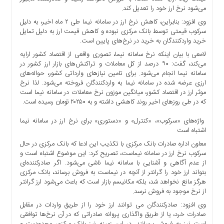
می‌شود نرخ ارز خود را تعدیل کند.
وی افزود: بنابراین، کاهش نرخ ارز در سامانه نیما طی ۲ ماه اخیر، به دلیل
سرکوب قیمتی توسط بانک مرکزی نبوده و کاهش قیمت ارز به دلیل تمایل
خرید واردکنندگان به خرید در نرخ‌های پایین است.
لامعی با بیان اینکه نرخ سامانه نیما، تصوری واقعی از اقتصاد کشور ارایه
می‌کند، گفت: ۹۰ درصد از کل معاملات و تراکنش‌های بازار ارز کشور در
سامانه نیما انجام می‌شود. برای تامین نیازهای وارداتی کشور، حواله‌های
ارزی عرضه شده در سامانه نیما به واردکنندگان فروخته می‌شود. لذا نرخ
موثر ارز در اقتصاد کشور، میانگین موزون نرخ معاملات در سامانه نیما است
که در طی روزهای اخیر روند کاهشی داشته و به ۲۰۲۵۰ تومان رسیده است.
واژه‌های «سرکوب»، «کنترل» و «دستوری» برای نرخ ارز در سامانه نیما
اشتباه است
معاون اداره صادرات بانک مرکزی با تکذیب این ادعا که بانک مرکزی در حال
سرکوب نرخ ارز در سامانه نیماست، تصریح کرد: این موضوع اشتباه است و
از عدم آگاهی و آشنایی با سامانه نیما ناشی می‌شود. اگر صادرکننده‌ای
بتواند ارز خود را گرانتر از آنچه در نیماست به فروش برساند، بانک مرکزی
هرگز مانع نخواهد شد، بلکه مکانیسم بازار است که باعث می‌شود ارز گرانتر
از نرخ موجود به فروش نرسد.
وی افزود: صادرکنندگان می توانند ارز خود را از طریق واردات در مقابل
صادرات خرد، یا از طریق واگذاری پروانه صادراتی که در آن نرخ‌ها توافقی