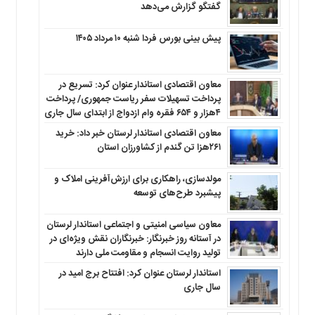
گفتگو گزارش می‌دهد
پیش بینی بورس فردا شنبه ۱۰ مرداد ۱۴۰۵
معاون اقتصادی استاندار عنوان کرد: تسریع در
پرداخت تسهیلات سفر ریاست جمهوری/ پرداخت
۴هزار و ۶۵۴ فقره وام ازدواج از ابتدای سال جاری
معاون اقتصادی استاندار لرستان خبر داد: خرید
۲۶۱هزا تن گندم از کشاورزان استان
مولدسازی، راهکاری برای ارزش‌آفرینی املاک و
پیشبرد طرح‌های توسعه
معاون سیاسی امنیتی و اجتماعی استاندار لرستان
در آستانه روز خبرنگار: خبرنگاران نقش ویژه‌ای در
تولید روایت انسجام و مقاومت ملی دارند
استاندار لرستان عنوان کرد: افتتاح برج امید در
سال جاری