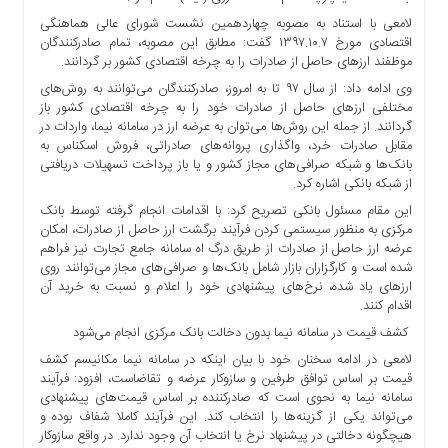
ها
لامعی با استناد به مصوبه چهاردهمین نشست شورای عالی هماهنگی
درباره
اقتصادی مورخ ۱۳۹۷.۱۰.۷ گفت: مطابق این مصوبه، تمام صادرکنندگان
موظفند ارزهای حاصل از صادرات را به چرخه اقتصادی کشور بر گردانند.
ما
وی ادامه داد: از سال‌ ۹۷ تا به امروز، صادرکنندگان می‌توانند به روش‌های
اخبار
مختلفی ارزهای حاصل از صادرات خود را به چرخه اقتصادی کشور باز
سایت
گردانند. از جمله این روش‌ها می‌توان به عرضه ارز در سامانه نیما، واردات در
ارتباط
مقابل صادرات خرد، واگذاری پروانه‌های صادراتی، فروش اسکناس به
بانک‌ها و شبکه صرافی‌های مجاز کشور و یا باز پرداخت تسهیلات دریافتی
با
از شبکه بانکی اشاره کرد.
ما
این مقام مسئول بانکی تصریح کرد: با اقدامات انجام گرفته توسط بانک
برگه
مرکزی به منظور سیستمی کردن فرآیند برگشت ارز حاصل از صادرات، امکان
نمونه
عرضه ارز حاصل از صادرات از طریق درگ اه سامانه جامع تجارت نیز فراهم
تعرفه
شده است و کارگزاران بازار شامل بانک‌ها و صرافی‌های مجاز می‌توانند روی
ارزهای یاد شده، نرخ‌های پیشنهادی خود را اعلام و نسبت به خرید آن
ها
اقدام کنند.
درباره
کشف قیمت در سامانه نیما بدون دخالت بانک مرکزی انجام می‌شود
ما
لامعی در ادامه سخنان خود با بیان اینکه در سامانه نیما مکانیسم کشف
چند
قیمت بر اساس توافق طرفین و سازوکار عرضه و تقاضاست، افزود: فرآیند
رسانه
سامانه نیما به نحوی است که صادرکننده بر اساس قیمت‌های پیشنهادی
می‌تواند یکی از گزینه‌ها را انتخاب کند. این فرآیند کاملا شفاف بوده و
ارتباط
هیچگونه دخالتی در پیشنهاد نرخ یا انتخاب آن وجود ندارد. در واقع سازوکار
با