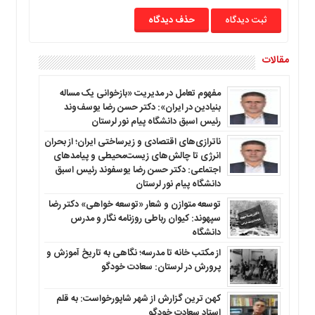
حذف دیدگاه
مقالات
مفهوم تعامل در مدیریت «بازخوانی یک مساله
بنیادین در ایران»: دکتر حسن رضا یوسف‌وند
رئیس اسبق دانشگاه پیام نور لرستان
ناترازی‌های اقتصادی و زیرساختی ایران؛ از بحران
انرژی تا چالش‌های زیست‌محیطی و پیامدهای
اجتماعی: دکتر حسن رضا یوسفوند رئیس اسبق
دانشگاه پیام نور لرستان
توسعه متوازن و شعار «توسعه خواهی» دکتر رضا
سپهوند: کیوان رباطی روزنامه نگار و مدرس
دانشگاه
از مکتب خانه تا مدرسه؛ نگاهی به تاریخ آموزش و
پرورش در لرستان: سعادت خودگو
کهن ترین گزارش از شهر شاپورخواست: به قلم
استاد سعادت خودگو