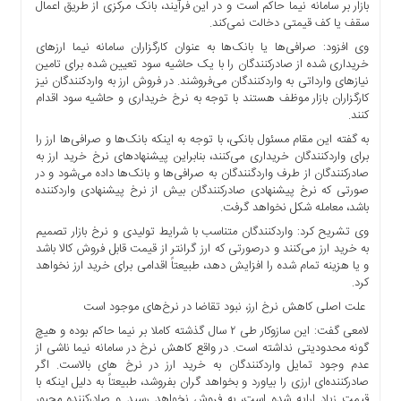
بازار بر سامانه نیما حاکم است و در این فرآیند، بانک مرکزی از طریق اعمال
ما
سقف یا کف قیمتی دخالت نمی‌کند.
برگه
وی افزود: صرافی‌ها یا بانک‌ها به عنوان کارگزاران سامانه نیما ارزهای
نمونه
خریداری شده از صادرکنندگان را با یک حاشیه سود تعیین شده برای تامین
نیازهای وارداتی به واردکنندگان می‌فروشند. در فروش ارز به واردکنندگان نیز
تعرفه
کارگزاران بازار موظف هستند با توجه به نرخ خریداری و حاشیه سود اقدام
ها
کنند.
درباره
به گفته این مقام مسئول بانکی، با توجه به اینکه بانک‌ها و صرافی‌ها ارز را
ما
برای واردکنندگان خریداری می‌کنند، بنابراین پیشنهادهای نرخ خرید ارز به
صادرکنندگان از طرف واردگنندگان به صرافی‌ها و بانک‌ها داده می‌شود و در
صورتی که نرخ پیشنهادی صادرکنندگان بیش از نرخ پیشنهادی واردکننده
باشد، معامله شکل نخواهد گرفت.
وی تشریح کرد: واردکنندگان متناسب با شرایط تولیدی و نرخ بازار تصمیم
به خرید ارز می‌کنند و درصورتی که ارز گرانتر از قیمت قابل فروش کالا باشد
و یا هزینه تمام شده را افزایش دهد، طبیعتاً اقدامی برای خرید ارز نخواهد
کرد.
علت اصلی کاهش نرخ ارز، نبود تقاضا در نرخ‌های موجود است
لامعی گفت: این سازوکار طی ۲ سال گذشته کاملا بر نیما حاکم بوده و هیچ
گونه محدودیتی نداشته است. در واقع کاهش نرخ در سامانه نیما ناشی از
عدم وجود تمایل واردکنندگان به خرید ارز در نرخ های بالاست. اگر
صادرکننده‌ای ارزی را بیاورد و بخواهد گران بفروشد، طبیعتاً به دلیل اینکه با
قیمت زیاد ارایه شده است، به فروش نخواهد رسید و صادرکننده مجبور