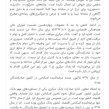
است نیز به فروش برسانند. در این زمینه نیز بانک مرکزی محدودیت و
سقفی برای فروش ارز اعمال نکرده است. واژه‌های «سرکوب»، «کنترل»،
«دستوری» برای نرخ ارز در سامانه نیما کاملاً اشتباه است و به دلیل عدم
آگاهی از سامانه نیما و یا قصد و غرض و سوگیری‌های رسانه‌ای مطرح
می‌شوند.
در ادامه، لامعی به بند ۵ مصوبات چهاردهمین نشست شورای عالی
هماهنگی اقتصادی مورخ ۱۳۹۷.۱۰.۷که برای سال ۱۴۰۰ نیز تمدید شده
است، اشاره کرد و گفت: بانک مرکزی موظف است با اختیار کامل و توام با
مراقبت‌های لازم از طریق اتخاذ سیاست‌ها و تدابیر و اقدامات ضروری در
بازار ارز ورود کرده و آن را مدیریت کند. این وظیفه ذاتی تمام بانک‌های
مرکزی است و بانک مرکزی جمهوری اسلامی ایران می‌تواند از منابع ارزی
خود یا صادرکنندگان نفتی، برای مدیریت بازار اقدام کند. بدیهی است که
مدیریت بازار به معنای سرکوب و یا کنترل نرخ ارز نیست. در اینجا باید
یادآور شوم که تمام بانک‌های مرکزی جهان نیز از امکان مداخله و مدیریت
بازار ارز برخوردارند؛ اما بانک مرکزی ج.ا.ا علی رغم این امکان، اقدام به
ارزپاشی در بازار نکرده است.
از سال ۱۳۹۷ تاکنون عمده عرضه‌کننده اسکناس در کشور صادرکنندگان
بودند
به اعتقاد معاون اداره صادرات بانک مرکزی یکی از دستاوردهای مهم بانک
مرکزی کشور، تغییر شکل نحوه تامین اسکناس مورد نیاز مصارف واقعی
اقتصاد کشور بوده است. در این خصوص وی تصریح کرد: قبل از سال ۱۳۹۷
تنها عرضه‌کننده اسکناس اقتصاد کشور، ‌بانک مرکزی بوده است. اما از سال
۱۳۹۷ و پس از اتخاذ سیاست‌های جدید و تشویق صادرکنندگان به برگشت