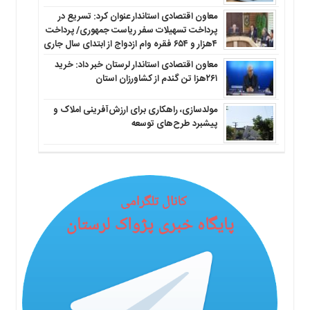
معاون اقتصادی استاندار عنوان کرد: تسریع در
پرداخت تسهیلات سفر ریاست جمهوری/ پرداخت
۴هزار و ۶۵۴ فقره وام ازدواج از ابتدای سال جاری
معاون اقتصادی استاندار لرستان خبر داد: خرید
۲۶۱هزا تن گندم از کشاورزان استان
مولدسازی، راهکاری برای ارزش‌آفرینی املاک و
پیشبرد طرح‌های توسعه