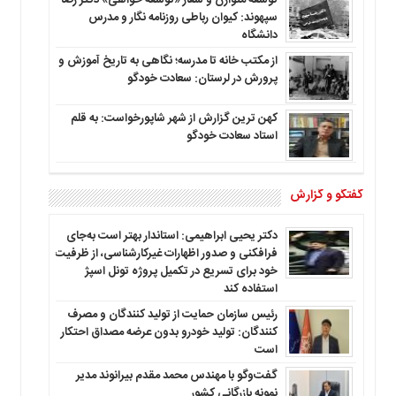
سپهوند: کیوان رباطی روزنامه نگار و مدرس
دانشگاه
از مکتب خانه تا مدرسه؛ نگاهی به تاریخ آموزش و
پرورش در لرستان: سعادت خودگو
کهن ترین گزارش از شهر شاپورخواست: به قلم
استاد سعادت خودگو
گفتگو و گزارش
دکتر یحیی ابراهیمی: استاندار بهتر است به‌جای
فرافکنی و صدور اظهارات غیرکارشناسی، از ظرفیت
خود برای تسریع در تکمیل پروژه تونل اسپژ
استفاده کند
رئیس سازمان حمایت از تولید کنندگان و مصرف
کنندگان: تولید خودرو بدون عرضه مصداق احتکار
است
گفت‌وگو با مهندس محمد مقدم بیرانوند مدیر
نمونه بازرگانی کشور