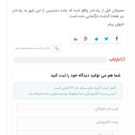
ها
معمولان قبل از پلدختر واقع شده که جاده دسترسی از این شهر به پلدختر
درباره
نیز هفته گذشته بازگشایی شده است.
ما
انتهای پیام
اخبار
سایت
ارتباط
با
https://pejvakelorestan.ir/?p=1419
ما
بازتاب
برگه
نمونه
شما هم می توانید دیدگاه خود را ثبت کنید
تعرفه
ها
- کامل کردن گزینه های ستاره دار (*) الزامی است
- آدرس پست الکترونیکی شما محفوظ بوده و نمایش داده نخواهد شد
درباره
ما
چند
رسانه
ارتباط
با