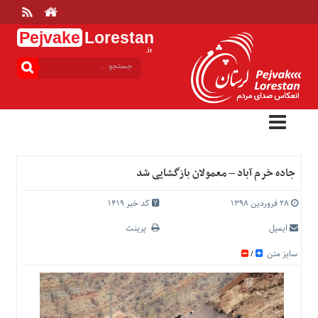
Pejvake
Lorestan
.ir
منوی
بالا
خانه
ارتباط
با
ما
درباره
جاده خرم آباد – معمولان بازگشایی شد
ما
تعرفه
۲۸ فروردین ۱۳۹۸
کد خبر 1419
ها
ایمیل
پرینت
منوی
سایز متن
/
اصلی
خانه
عمومی