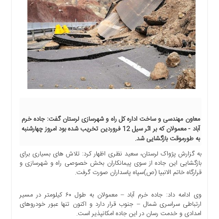
اجتماعی
سیاسی
اقتصادی
ورزشی
فرهنگی
و
هنری
علمی
و
آموزشی
معاون مهندسی و ساخت اداره کل راه و شهرسازی لرستان گفت: جاده خرم
آباد - معمولان که بر اثر سیل 12 فروردین تخریب شده بود امروز چهارشنبه
دسترسی
به طورموقت بازگشایی شد.
سریع
به گزارش پژواک لرستان، سعید نظری اظهار کرد: تلاش های بسیاری برای
ارتباط
بازگشایی این جاده از سوی پیمانکاران بخش خصوصی راه و شهرسازی و
با
قرارگاه خاتم الانبیا (ص)سپاه پاسداران صورت گرفت.
ما
برگه
وی ادامه داد: جاده خرم آباد – معمولان به طول ۶۰ کیلومتر در مسیر
نمونه
ارتباطی سراسری شمال – جنوب قرار دارد و اکنون تنها عبور خودروهای
امدادی و خدمت رسان در این جاده امکانپذیر است.
تعرفه