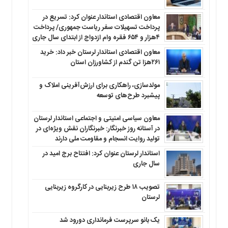
معاون اقتصادی استاندار عنوان کرد: تسریع در
پرداخت تسهیلات سفر ریاست جمهوری/ پرداخت
۴هزار و ۶۵۴ فقره وام ازدواج از ابتدای سال جاری
معاون اقتصادی استاندار لرستان خبر داد: خرید
۲۶۱هزا تن گندم از کشاورزان استان
مولدسازی، راهکاری برای ارزش‌آفرینی املاک و
پیشبرد طرح‌های توسعه
معاون سیاسی امنیتی و اجتماعی استاندار لرستان
در آستانه روز خبرنگار: خبرنگاران نقش ویژه‌ای در
تولید روایت انسجام و مقاومت ملی دارند
استاندار لرستان عنوان کرد: افتتاح برج امید در
سال جاری
تصویب ۱۸ طرح زیربنایی در کارگروه زیربنایی
لرستان
یک بانو سرپرست فرمانداری دورود شد