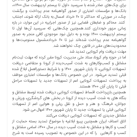
ما
برای چک‌های صادر شده، با سررسید «اول تا بیستم اردیبهشت سال ۱۴۰۰»،
بانک‌ها و مؤسسات اعتباری از صدور گواهینامه عدم پرداخت و برگشت
برگه
چک، در صورتی که حداکثر تا ۲۰ خرداد امسال به بانک ارائه شوند، اجتناب
نمونه
کنند. محاکم و ضابطان قضایی نیز از صدور اجراییه در این موارد، در بازه
زمانی مزبور خودداری کنند.همچنین چک‌هایی که سررسید آن‌ها اول تا
تعرفه
بیستم اردیبهشت ۱۴۰۰ بوده و به دلیل نبود موجودی کافی منجر به صدور
ها
گواهینامه عدم پرداخت شده‌اند نیز تا ۲۰ خردادمشمول ممنوعیت‌ها و
درباره
محدودیت‌های مقرر در قانون چک نخواهند شد.
ما
مهلت دریافت وام کرونایی تمدید شد
اما در حوزه وام کرونا، ستاد ملی مدیریت کرونا مقرر کرده که مهلت ثبت‌نام
مشاغل و کسب‌وکارهای به شدت آسیب‌دیده از کرونا و متقاضی دریافت
تسهیلات کرونایی، تا پایان شهریور ۱۴۰۰ و با شرایط دستورالعمل ابلاغ شده
قبلی تمدید می‌شود. در این خصوص بانک‌ها و مؤسسات اعتباری موظف
به پرداخت تسهیلات کرونایی اعم از تسهیلات جدید یا تسهیلات مراحل
قبلی تا پایان آبان‌ ۱۴۰۰ هستند.
همچنین بازپرداخت اقساط تسهیلات کرونایی دریافت شده توسط مشاغل و
بنگاه های به شدت آسیب دیده از کرونا در بخش های گردشگری، ورزش و
جوانان، فرهنگ و هنر و حمل و نقل ریلی و هوایی اعم از تسهیلات
کرونایی قبلی یا تسهیلات جدید تا پایان شهریور ۱۴۰۰ امهال می شود.
مشاغل جدیدی که تسهیلات کرونایی دریافت می‌کنند
اتاق اصناف ایران همچنین پیرو ابلاغیه با موضوع تمدید بسته حمایت از
کسب و کارها و مشاغل به شدت آسیب دیده در سال ۱۴۰۰، اسامی مشاغل و
کسب و کارهایی را که در این خصوص به تصویب رسیده است به شرح