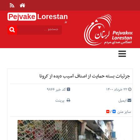
Pejvake
Lorestan
.ir
منوی
بالا
خانه
ارتباط
با
ما
درباره
جزئیات بسته حمایت از اصناف آسیب دیده از کرونا
ما
تعرفه
۲۲ خرداد ۱۴۰۰
کد خبر 9866
ها
ایمیل
پرینت
منوی
سایز متن
/
اصلی
خانه
عمومی