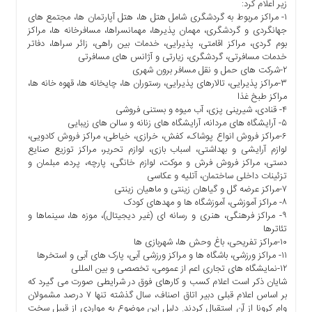
زیر اعلام کرد:
۱- مراکز مربوط به گردشگری شامل هتل ها، هتل آپارتمان ها، مجتمع های
جهانگردی و گردشگری، مهمان پذیرها، مهمانسراها، مسافرخانه ها، مراکز
بوم گردی، مراکز اقامتی، پذیرایی، خدمات بین راهی، زائر سراها، دفاتر
خدمات مسافرتی، گردشگری، زیارتی و آژانس های مسافرتی
۲-شرکت های حمل و نقل مسافر برون شهری
۳-مراکز پذیرایی، تالارهای پذیرایی، رستوران ها، چایخانه ها، قهوه خانه ها،
مراکز طبخ غذا
۴- قنادی، شیرینی پزی، آب میوه و بستنی فروشی
۵- آرایشگاه های مردانه، آرایشگاه های زنانه و سالن های زیبایی
۶-مراکز فروش انواع پوشاک، کفش، خرازی، خیاطی، مراکز فروش کادویی،
لوازم آرایشی و بهداشتی، اسباب بازی، لوازم تحریر، مراکز توزیع صنایع
دستی، مراکز فروش فرش و موکت، لوازم خانگی، پارچه، پرده، مبلمان و
تزئینات داخلی ساختمان، آتلیه و عکاسی
۷-مراکز عرضه گل و گیاهان زینتی و ماهیان زینتی
۸- مراکز آموزشی، آموزشگاه ها و مهدهای کودک
۹- مراکز فرهنگی، هنری و رسانه ای (غیر دیجیتال)، موزه ها، سینماها و
تئاترها
۱۰-مراکز تفریحی، باغ وحش ها، شهربازی ها
۱۱- مراکز ورزشی، باشگاه ها و مراکز ورزشی آبی، پارک های آبی و استخرها
۱۲-نمایشگاه های تجاری اعم از عمومی، تخصصی و بین المللی
شایان ذکر است اعلام کسب و کارهای فوق در شرایطی صورت می گیرد که
بر اساس اعلام قبلی دبیر اتاق اصناف، سال گذشته تنها ۷ درصد مشمولان
وام کرونا از آن استقبال کردند. دلیل این موضوع به مواردی از قبیل سخت