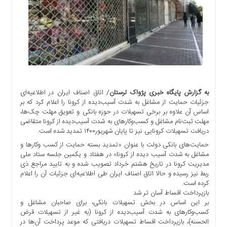
اجتماعی
سیاسی
اقتصادی
ورزشی
فرهنگی
و
هنری
به گزارش پایگاه خبری پژواک لرستان
/ اتاق اصناف ایران در اطلاعیه‌ای
علمی
جزئیات حمایت از مشاغل به شدت آسیب‌دیده از کرونا را اعلام کرد که بر
و
اساس آن علاوه بر برخی تسهیلات در حوزه بانکی و تعویق مهلت چک‌ها،
آموزشی
مهلت ثبت‌نام مشاغل و کسب‌وکارهای به شدت آسیب‌دیده از کرونا متقاضی
دریافت تسهیلات کرونایی نیز تا پایان شهریور۱۴۰۰ تمدید شده است.
دسترسی
حمایت‌های بانکی دولت با عنوان «تمدید بسته حمایت از کسب وکارها و
سریع
مشاغل به شدت آسیب دیده از کرونا» در هفتاد و یکمین جلسه ستاد ملی
ارتباط
مدیریت کرونا در تاریخ هشتم خرداد تصویب شده و به تایید مراجع ذی
با
ربط نیز رسیده و حالا اتاق اصناف ایران طی اطلاعیه‌ای جزئیات آن را اعلام
ما
کرده است.
بازپرداخت اقساط آسان تر شد
برگه
بر این اساس در بخش تسهیلات بانکی، برای صاحبان مشاغل و
نمونه
کسب‌وکارهای به شدت آسیب‌دیده از کرونا (به غیر از تسهیلات قرض
الحسنه)، بازپرداخت اقساط تسهیلات دریافتی که موعد پرداخت ‌آن‌ها در
تعرفه