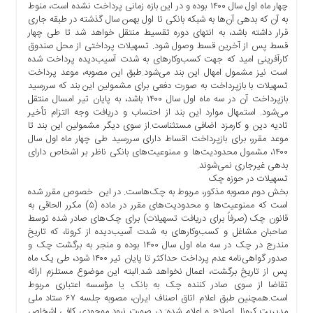
چهار ماه اول سال ۱۴۰۰ بوده و در این بازه زمانی پرداخت نشده است، منوط
ها
به آن که بدهی‌ آن‌ها به شبکه بانکی تا اول بهمن سال گذشته در طبقه جاری
درباره
قرار داشته باشد، به انتهای دوره تقسیط منتقل خواهد شد تا طی چهار
ما
قسط پس از آخرین قسط وصول شود. تسهیلات پرداختی از محل صندوق
کارآفرینی امید که جهت کسب‌وکارهای به شدت آسیب‌دیده پرداخت شده
اخبار
است نیز مشمول امهال این بند می‌شود.طبق این مصوبه، موعد پرداخت
سایت
تسهیلات با بازپرداخت به صورت دفعی برای مشمولین این بند که سررسید
بازپرداخت آن در سه ماه اول سال ۱۴۰۰ باشد، به پایان تیر امسال منتقل
ارتباط
می‌شود. استمهال موارد این بند از احتساب و دریافت وجه التزام تأخیر
با
تادیه دین و کارمزد اضافی مستثناست.از سوی دیگر مشمولین این بند تا
ما
موعد مقرر، برای بازپرداخت اقساط دارای سررسید طی چهار ماه اول سال
برگه
۱۴۰۰، مشمول محدودیت‌ها و ممنوعیت‌های بانکی ناظر بر اشخاص دارای
بدهی غیرجاری نمی‌شوند.
نمونه
تسهیلات در حوزه چک
تعرفه
بخش دوم مصوبه مذکور، مربوط به چک‌هاست. در این خصوص مقرر شده
ها
است که ممنوعیت‌ها و محدودیت‌های مقرر در ماده (۵) مکرر الحاقی به
قانون چک (صرفاً برای دریافت تسهیلات) برای چک‌های صادر شده توسط
درباره
صاحبان مشاغل و کسب‌وکارهای به شدت آسیب‌دیده از کرونا، که تاریخ
ما
مندرج در چک در سه ماه اول سال ۱۴۰۰ بوده و منجر به برگشت چک و
صدور گواهی‌نامه عدم پرداخت حداکثر تا پایان تیر ۱۴۰۰ شود، طی یک ماه
چند
پس از تاریخ برگشت، اعمال نخواهد شد.البته این موضوع مستلزم ارائه
رسانه
تقاضا از سوی صادر کننده چک به بانک یا مؤسسه اعتباری مربوط
ارتباط
است.همچنین طبق اعلام اتاق اصناف ایران، مصوبه جلسه ۶۷ ستاد ملی
با
مدیریت کرونا اصلاح و اعلام شده: در صورت نبود موجودی کافی اشخاص