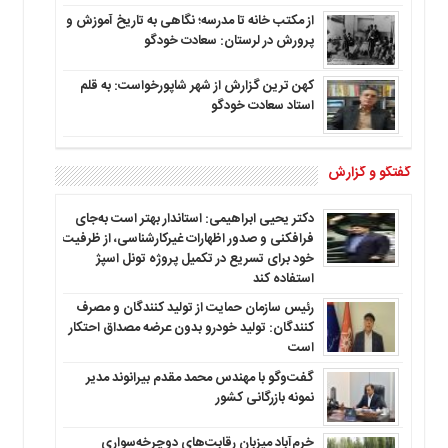
از مکتب خانه تا مدرسه؛ نگاهی به تاریخ آموزش و
پرورش در لرستان: سعادت خودگو
کهن ترین گزارش از شهر شاپورخواست: به قلم
استاد سعادت خودگو
گفتگو و گزارش
دکتر یحیی ابراهیمی: استاندار بهتر است به‌جای
فرافکنی و صدور اظهارات غیرکارشناسی، از ظرفیت
خود برای تسریع در تکمیل پروژه تونل اسپژ
استفاده کند
رئیس سازمان حمایت از تولید کنندگان و مصرف
کنندگان: تولید خودرو بدون عرضه مصداق احتکار
است
گفت‌وگو با مهندس محمد مقدم بیرانوند مدیر
نمونه بازرگانی کشور
خرم‌آباد میزبان رقابت‌های دوچرخه‌سواری