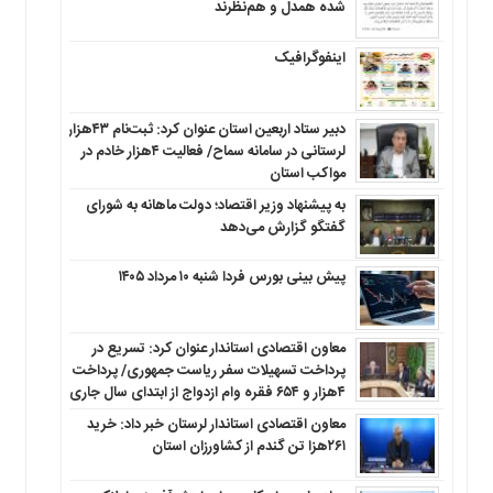
شده همدل و هم‌نظرند
اینفوگرافیک
دبیر ستاد اربعین استان عنوان کرد: ثبت‌نام ۴۳هزار
لرستانی در سامانه سماح/ فعالیت ۴هزار خادم در
مواکب استان
به پیشنهاد وزیر اقتصاد؛ دولت ماهانه به شورای
گفتگو گزارش می‌دهد
پیش بینی بورس فردا شنبه ۱۰ مرداد ۱۴۰۵
معاون اقتصادی استاندار عنوان کرد: تسریع در
پرداخت تسهیلات سفر ریاست جمهوری/ پرداخت
۴هزار و ۶۵۴ فقره وام ازدواج از ابتدای سال جاری
معاون اقتصادی استاندار لرستان خبر داد: خرید
۲۶۱هزا تن گندم از کشاورزان استان