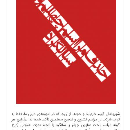
اجتماعی
سیاسی
اقتصادی
ورزشی
فرهنگی
و
هنری
علمی
و
آموزشی
دسترسی
سریع
ارتباط
با
ما
برگه
شهروندان فهیم خرم‌آباد و حومه، از آن‌جا که در آموزه‌های دینی ما، فقط به
نمونه
ثواب شرکت در مراسم تشییع و تدفین مسلمین تأکید شده، لذا برگزاری هر
گونه مراسم تحت عناوین چهلم یا سالگرد با انجام دعوت عمومی (درج
تعرفه