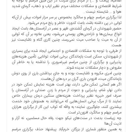
اعلامیه، پیامک و …) از مردم برای شرکت در این قبیل مراسم با توجه به
ها
شرایط اقتصادی و مشکلات مختلف مردم نظیر ایاب و ذهاب، گرمای شدید
هوا و … شایسته نیست .
درباره
لذا برگزاری مراسم چهلم و سالگرد بخصوص بر سر مزار اموات، بیش از آن‌که
ما
ثوابی در پی داشته باشد، باعث کدورت خاطر و رنج مردم می‌شود.
حضور شهروندان در گرمای کُشنده‌ی ظهر و عصر در آرامستان‌ها، باعث ایجاد
اخبار
انواع بیماری‌ها و ناراحتی‌های پوستی می‌شود، یعنی علاوه بر آن که ثوابی
سایت
از آن به میت یا صاحب میت نمی‌رسد، چنین کاری گناه و ناشایست نیز
ارتباط
هست.
با
از طرفی، با توجه به مشکلات اقتصادی و اجتماعی ایجاد شده برای بسیاری
ما
از شهروندان، ممکن است بازماندگان برخی اموات توانایی تأمین هزینه‌های
پذیرایی و برگزاری از چنین مراسم غیرضروری را نداشته یا به خاطر آن
برگه
مقروض و دچار مشکلات عدیده شوند.
نمونه
چنین امری مکروه و ناشایست بوده و به جای برداشتن باری از روی دوش
تعرفه
بازماندگان میت، افزودن باری گران بر دردهای آن‌هاست.
اگر هم کسانی تمکن مالی دارند، بهتر است هزینه نمایش تمکن خود در
ها
دادن نهار، شام، پذیرایی و دعوت از مردم با زدن صندلی در آرامستان را
درباره
صرف امور خیریه نظیر پرداخت هزینه‌های سنگین درمان بیماران خاص
ما
نمایند تا از مرگ برخی انسان‌هایی که می‌توانند به همنوعان خود خدمت
بیشتری کنند، جلوگیری نمایند؛ به والله که ثواب این کار از برگزاری هزاران
چند
مراسم چهلم و سالگرد، افزون‌تر است.
رسانه
چه زیباست بدعت در سنت‌های نیکو جهت رفاه حال مسلمین، نه آزار و
ارتباط
اذیت آن‌ها!
به همین منظور شماری از بزرگان خرم‌آباد پیشنهاد حذف برگزاری مراسم
با