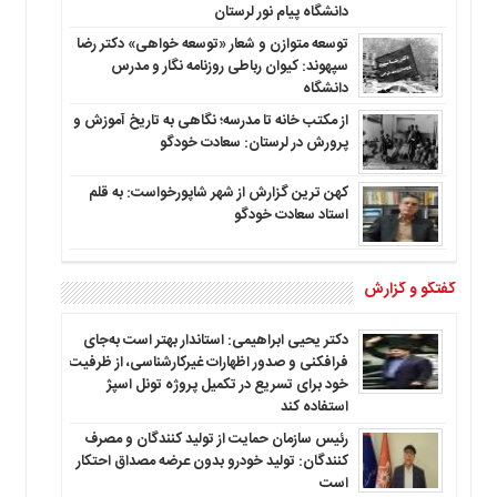
دانشگاه پیام نور لرستان
توسعه متوازن و شعار «توسعه خواهی» دکتر رضا
سپهوند: کیوان رباطی روزنامه نگار و مدرس
دانشگاه
از مکتب خانه تا مدرسه؛ نگاهی به تاریخ آموزش و
پرورش در لرستان: سعادت خودگو
کهن ترین گزارش از شهر شاپورخواست: به قلم
استاد سعادت خودگو
گفتگو و گزارش
دکتر یحیی ابراهیمی: استاندار بهتر است به‌جای
فرافکنی و صدور اظهارات غیرکارشناسی، از ظرفیت
خود برای تسریع در تکمیل پروژه تونل اسپژ
استفاده کند
رئیس سازمان حمایت از تولید کنندگان و مصرف
کنندگان: تولید خودرو بدون عرضه مصداق احتکار
است