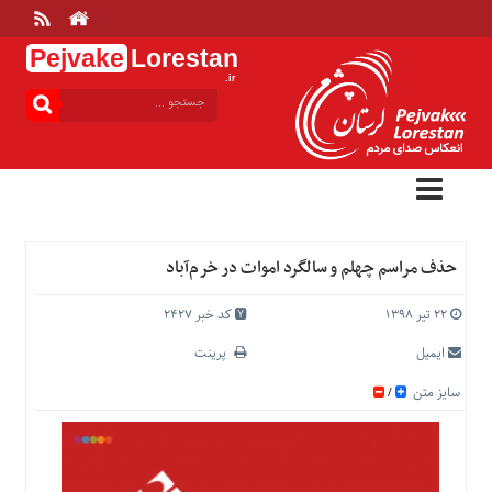
Pejvake
Lorestan
.ir
منوی
بالا
خانه
ارتباط
با
ما
درباره
حذف مراسم چهلم و سالگرد اموات در خرم‌آباد
ما
تعرفه
۲۲ تیر ۱۳۹۸
کد خبر 2427
ها
ایمیل
پرینت
منوی
سایز متن
/
اصلی
خانه
عمومی