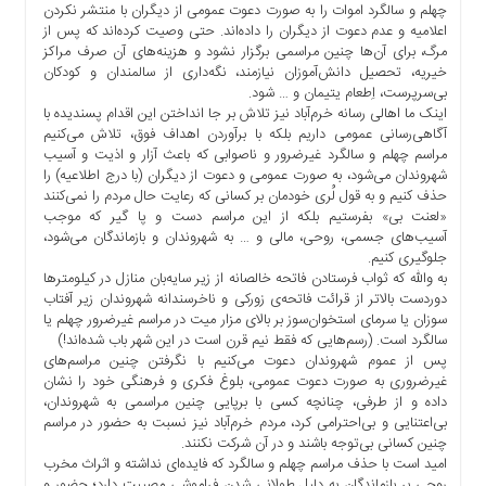
چهلم و سالگرد اموات را به صورت دعوت عمومی از دیگران با منتشر نکردن
ما
اعلامیه و عدم دعوت از دیگران را داده‌اند. حتی وصیت کرده‌اند که پس از
برگه
مرگ، برای آن‌ها چنین مراسمی برگزار نشود و هزینه‌های آن صرف مراکز
نمونه
خیریه، تحصیل دانش‌آموزان نیازمند، نگه‌داری از سالمندان و کودکان
بی‌سرپرست، اِطعام یتیمان و … شود.
تعرفه
اینک ما اهالی رسانه خرم‌آباد نیز تلاش بر جا انداختن این اقدام پسندیده با
ها
آگاهی‌رسانی عمومی داریم بلکه با برآوردن اهداف فوق، تلاش می‌کنیم
مراسم چهلم و سالگرد غیرضرور و ناصوابی که باعث آزار و اذیت و آسیب
درباره
شهروندان می‌شود، به صورت عمومی و دعوت از دیگران (با درج اطلاعیه) را
ما
حذف کنیم و به قول لُری خودمان بر کسانی که رعایت حال مردم را نمی‌کنند
«لعنت بی» بفرستیم بلکه از این مراسم دست و پا گیر که موجب
آسیب‌های جسمی، روحی، مالی و … به شهروندان و بازماندگان می‌شود،
جلوگیری کنیم.
به والله که ثواب فرستادن فاتحه خالصانه از زیر سایه‌بان منازل در کیلومترها
دوردست بالاتر از قرائت فاتحه‌ی زورکی و ناخرسندانه شهروندان زیر آفتاب
سوزان یا سرمای استخوان‌سوز بر بالای مزار میت در مراسم غیرضرور چهلم یا
سالگرد است. (رسم‌هایی که فقط نیم قرن است در این شهر باب شده‌اند!)
پس از عموم شهروندان دعوت می‌کنیم با نگرفتن چنین مراسم‌های
غیرضروری به صورت دعوت عمومی، بلوغ فکری و فرهنگی خود را نشان
داده و از طرفی، چنانچه کسی با برپایی چنین مراسمی به شهروندان،
بی‌اعتنایی و بی‌احترامی کرد، مردم خرم‌آباد نیز نسبت به حضور در مراسم
چنین کسانی بی‌توجه باشند و در آن‌ شرکت نکنند.
امید است با حذف مراسم چهلم و سالگرد که فایده‌ای نداشته و اثراث مخرب
روحی بر بازماندگان به دلیل طولانی شدن فراموشی مصیبت دارد؛ حضور و