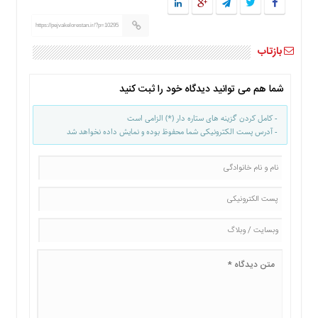
ما
https://pejvakelorestan.ir/?p=10295
برگه
نمونه
بازتاب
تعرفه
ها
شما هم می توانید دیدگاه خود را ثبت کنید
درباره
- کامل کردن گزینه های ستاره دار (*) الزامی است
ما
- آدرس پست الکترونیکی شما محفوظ بوده و نمایش داده نخواهد شد