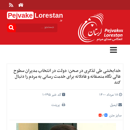
Pejvake
Lorestan
.ir
منوی
بالا
خانه
ارتباط
با
ما
درباره
خدابخشی طی تذکری در صحن: دولت در انتخاب مدیران سطوح
ما
عالی نگاه منصفانه و عادلانه برای خدمت رسانی به مردم را دنبال
کند
تعرفه
ها
۱۸ مرداد ۱۴۰۰
کد خبر 10295
منوی
اصلی
ایمیل
پرینت
خانه
سایز متن
/
عمومی