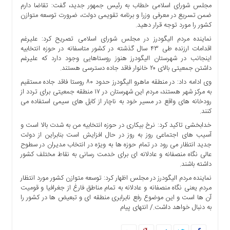
مجلس شورای اسلامی خطاب به رئیس جمهور جدید، گفت: تقاضا دارم
ها
ضمن تسریع در معرفی وزرا و برنامه تقویمی دولت، ضرورت توسعه متوازن
درباره
کشور را مورد توجه قرار دهید.
ما
نماینده مردم الیگودرز در مجلس شورای اسلامی تصریح کرد: علیرغم
اقدامات ارزنده طی ۴۳ سال گذشته در کشور متاسفانه در حوزه انتخابیه
اخبار
اینجانب در شهرستان الیگودرز هنوز روستاهایی وجود دارد که علیرغم
سایت
داشتن جمعیتی بالای ۲۰ خانوار فاقد جاده دسترسی هستند.
ارتباط
وی ادامه داد: در منطقه ماهرو الیگودرز حدود ۸۰ روستا فاقد جاده مستقیم
با
به مرکز شهر هستند، مردم این شهرستان در ۱۷ منطقه جمعیتی برای تردد از
ما
رودخانه های واقع در مسیر خود به ناچار از کابل های سیمی استفاده می
کنند.
برگه
نمونه
خدابخشی تاکید کرد: نرخ بیکاری در حوزه انتخابیه من به شدت بالا است و
آسیب های اجتماعی روز به روز در حال افزایش است بنابراین از دولت
تعرفه
جدید انتظار می رود در تمام حوزه ها به ویژه در انتخاب مدیران در سطوح
ها
عالی نگاه منصفانه و عادلانه ای برای خدمت رسانی به نقاط مختلف کشور
درباره
داشته باشند.
ما
نماینده مردم الیگودرز در مجلس اظهار کرد: توسعه متوازن کشور مورد انتظار
مردم یعنی نگاه منصفانه و عادلانه به تمام مناطق فارغ از جغرافیا و قومیت
چند
آن ها است و این موضوع رفع نابرابری منطقه ای و تبعیض ها در کشور را
رسانه
به دنبال خواهد داشت./ انتهای پیام
ارتباط
با