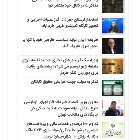
مذاکرات در کانال خود منتشر کرد
استاندار لرستان خبر داد: آغاز عملیات اجرایی و
تجهیز کارگاه کمربندی غربی خرم‌آباد
ظریف: ایران نباید سیاست خارجی خود را تنها بر
محور شرق تعریف کند
ژئوپلیتیک کریدورهای تجاری جدید؛ نقشه انرژی
منطقه‌ از نو ترسیم می‌شود؟ | پیامدهای رقابت
برای دور زدن تنگه هرمز
تذکر به دولت جهت افزایش حقوق کارکنان ‌
معاون وزیر اقتصاد خبر داد؛ آغاز اجرای آزمایشی
طرح انتقال یارانه سوخت به کارت بانکی در
جایگاه‌های منتخب تهران
تداوم ۱۰۰ درصدی خدمات مالی و پرداخت‌های
عمومی در شرایط جنگی/ مولدسازی ۲۱۷۳ ملک
مازاد به ارزش ۹۰ هزار میلیارد تومان