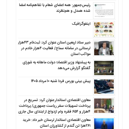
رئیس‌جمهور: همه اعضای شعام با تفاهم‌نامه امضا
شده همدل و هم‌نظرند
اینفوگرافیک
دبیر ستاد اربعین استان عنوان کرد: ثبت‌نام ۴۳هزار
لرستانی در سامانه سماح/ فعالیت ۴هزار خادم در
مواکب استان
به پیشنهاد وزیر اقتصاد؛ دولت ماهانه به شورای
گفتگو گزارش می‌دهد
پیش بینی بورس فردا شنبه ۱۰ مرداد ۱۴۰۵
معاون اقتصادی استاندار عنوان کرد: تسریع در
پرداخت تسهیلات سفر ریاست جمهوری/ پرداخت
۴هزار و ۶۵۴ فقره وام ازدواج از ابتدای سال جاری
معاون اقتصادی استاندار لرستان خبر داد: خرید
۲۶۱هزا تن گندم از کشاورزان استان