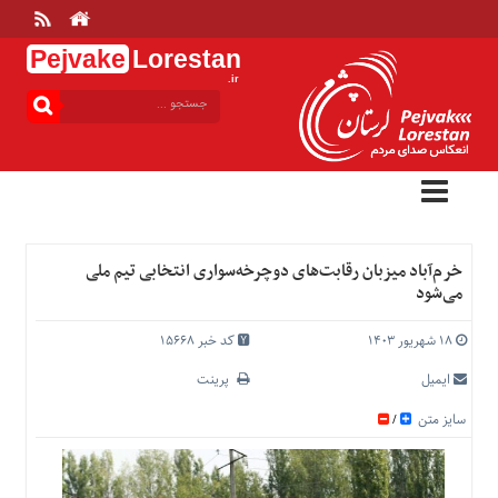
Pejvake
Lorestan
.ir
منوی
بالا
خانه
ارتباط
با
ما
درباره
خرم‌آباد میزبان رقابت‌های دوچرخه‌سواری انتخابی تیم ملی
ما
می‌شود
تعرفه
ها
۱۸ شهریور ۱۴۰۳
کد خبر 15668
منوی
ایمیل
پرینت
اصلی
سایز متن
/
خانه
عمومی