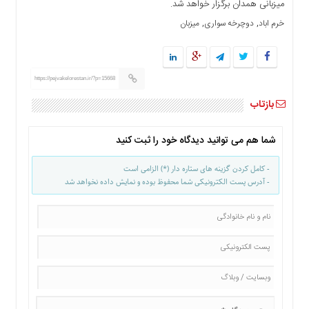
میزبانی همدان برگزار خواهد شد.
ها
, 
, 
خرم اباد
دوچرخه سواری
میزبان
درباره
ما
اخبار
سایت
https://pejvakelorestan.ir/?p=15668
ارتباط
بازتاب
با
ما
شما هم می توانید دیدگاه خود را ثبت کنید
برگه
نمونه
- کامل کردن گزینه های ستاره دار (*) الزامی است
- آدرس پست الکترونیکی شما محفوظ بوده و نمایش داده نخواهد شد
تعرفه
ها
درباره
ما
چند
رسانه
ارتباط
با