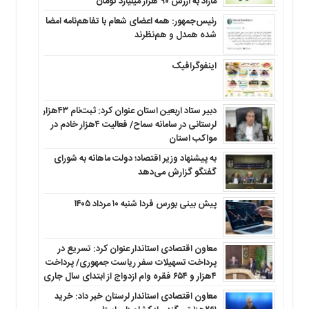
مازاد به ارزش ۹۰ هزار میلیارد تومان
رئیس‌جمهور: همه اعضای شعام با تفاهم‌نامه امضا
شده همدل و هم‌نظرند
اینفوگرافیک
دبیر ستاد اربعین استان عنوان کرد: ثبت‌نام ۴۳هزار
لرستانی در سامانه سماح/ فعالیت ۴هزار خادم در
مواکب استان
به پیشنهاد وزیر اقتصاد؛ دولت ماهانه به شورای
گفتگو گزارش می‌دهد
پیش بینی بورس فردا شنبه ۱۰ مرداد ۱۴۰۵
معاون اقتصادی استاندار عنوان کرد: تسریع در
پرداخت تسهیلات سفر ریاست جمهوری/ پرداخت
۴هزار و ۶۵۴ فقره وام ازدواج از ابتدای سال جاری
معاون اقتصادی استاندار لرستان خبر داد: خرید