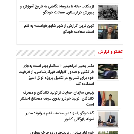
از مکتب خانه تا مدرسه؛ نگاهی به تاریخ آموزش و
پرورش در لرستان: سعادت خودگو
کهن ترین گزارش از شهر شاپورخواست: به قلم
استاد سعادت خودگو
گفتگو و گزارش
دکتر یحیی ابراهیمی: استاندار بهتر است به‌جای
فرافکنی و صدور اظهارات غیرکارشناسی، از ظرفیت
خود برای تسریع در تکمیل پروژه تونل اسپژ
استفاده کند
رئیس سازمان حمایت از تولید کنندگان و مصرف
کنندگان: تولید خودرو بدون عرضه مصداق احتکار
است
گفت‌وگو با مهندس محمد مقدم بیرانوند مدیر
نمونه بازرگانی کشور
خرم‌آباد میزبان رقابت‌های دوچرخه‌سواری