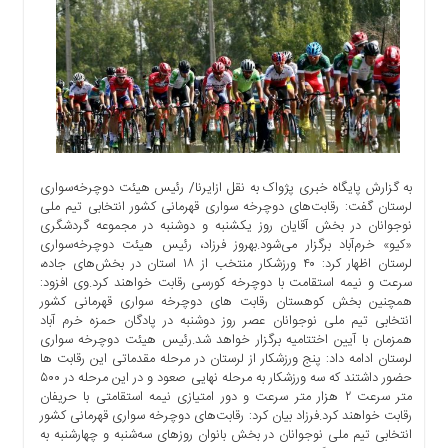
اجتماعی
سیاسی
اقتصادی
ورزشی
فرهنگی
و
هنری
به گزارش پایگاه خبری پژواک به نقل ازایرنا/ رئیس هیئت دوچرخه‌سواری
علمی
لرستان گفت: رقابت‌های دوچرخه سواری قهرمانی کشور انتخابی تیم ملی
و
نوجوانان در بخش آقایان روز یکشنبه و دوشنبه در مجموعه گردشگری
آموزشی
«کیو» خرم‌آباد برگزار می‌شود.بهروز فرزاد، رئیس هیئت دوچرخه‌سواری
لرستان اظهار کرد: ۴۰ ورزشکار منتخب از ۱۸ استان در بخش‌های جاده،
دسترسی
سرعت و نیمه استقامت با دوچرخه کورسی رقابت خواهند کرد.وی افزود:
سریع
همچنین بخش کوهستان رقابت های دوچرخه سواری قهرمانی کشور
ارتباط
انتخابی تیم ملی نوجوانان عصر روز دوشنبه در پادگان حمزه خرم آباد
با
همزمان با آیین اختتامیه برگزار خواهد شد.رئیس هیئت دوچرخه سواری
لرستان ادامه داد: پنج ورزشکار از لرستان در مرحله مقدماتی این رقابت ها
ما
حضور داشتند که سه ورزشکار به مرحله نهایی صعود و در این مرحله در ۵۰۰
برگه
متر سرعت ۲ هزار متر سرعت و دور امتیازی نیمه استقامتی با حریفان
نمونه
رقابت خواهند کرد.فرزاد بیان کرد: رقابت‌های دوچرخه سواری قهرمانی کشور
انتخابی تیم ملی نوجوانان در بخش بانوان روزهای سه‌شنبه و چهارشنبه به
تعرفه