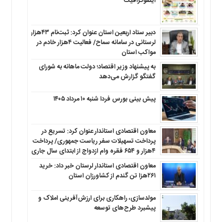
اینفوگرافیک
دبیر ستاد اربعین استان عنوان کرد: ثبت‌نام ۴۳هزار
لرستانی در سامانه سماح/ فعالیت ۴هزار خادم در
مواکب استان
به پیشنهاد وزیر اقتصاد؛ دولت ماهانه به شورای
گفتگو گزارش می‌دهد
پیش بینی بورس فردا شنبه ۱۰ مرداد ۱۴۰۵
معاون اقتصادی استاندار عنوان کرد: تسریع در
پرداخت تسهیلات سفر ریاست جمهوری/ پرداخت
۴هزار و ۶۵۴ فقره وام ازدواج از ابتدای سال جاری
معاون اقتصادی استاندار لرستان خبر داد: خرید
۲۶۱هزا تن گندم از کشاورزان استان
مولدسازی، راهکاری برای ارزش‌آفرینی املاک و
پیشبرد طرح‌های توسعه