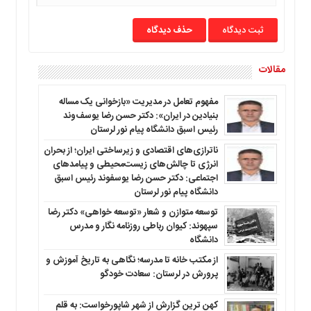
ما
حذف دیدگاه
برگه
نمونه
تعرفه
مقالات
ها
درباره
مفهوم تعامل در مدیریت «بازخوانی یک مساله
بنیادین در ایران»: دکتر حسن رضا یوسف‌وند
ما
رئیس اسبق دانشگاه پیام نور لرستان
ناترازی‌های اقتصادی و زیرساختی ایران؛ از بحران
انرژی تا چالش‌های زیست‌محیطی و پیامدهای
اجتماعی: دکتر حسن رضا یوسفوند رئیس اسبق
دانشگاه پیام نور لرستان
توسعه متوازن و شعار «توسعه خواهی» دکتر رضا
سپهوند: کیوان رباطی روزنامه نگار و مدرس
دانشگاه
از مکتب خانه تا مدرسه؛ نگاهی به تاریخ آموزش و
پرورش در لرستان: سعادت خودگو
کهن ترین گزارش از شهر شاپورخواست: به قلم