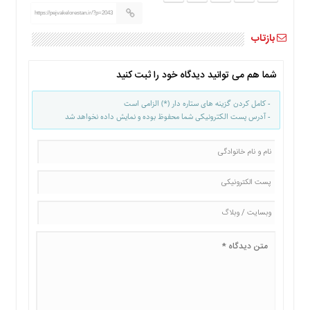
ها
https://pejvakelorestan.ir/?p=2043
درباره
بازتاب
ما
اخبار
شما هم می توانید دیدگاه خود را ثبت کنید
سایت
ارتباط
- کامل کردن گزینه های ستاره دار (*) الزامی است
با
- آدرس پست الکترونیکی شما محفوظ بوده و نمایش داده نخواهد شد
ما
برگه
نمونه
تعرفه
ها
درباره
ما
چند
رسانه
ارتباط
با