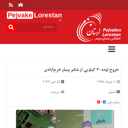
Pejvake
Lorestan
.ir
منوی
بالا
خانه
ارتباط
با
ما
درباره
خروج توده ۳۰ کیلویی از شکم بیمار خرم‌آبادی
ما
تعرفه
۱۱ خرداد ۱۳۹۸
کد خبر 2043
ها
ایمیل
پرینت
منوی
سایز متن
/
اصلی
خانه
عمومی