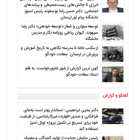
انرژی تا چالش‌های زیست‌محیطی و پیامدهای
اجتماعی: دکتر حسن رضا یوسفوند رئیس اسبق
دانشگاه پیام نور لرستان
توسعه متوازن و شعار «توسعه خواهی» دکتر رضا
سپهوند: کیوان رباطی روزنامه نگار و مدرس
دانشگاه
از مکتب خانه تا مدرسه؛ نگاهی به تاریخ آموزش و
پرورش در لرستان: سعادت خودگو
کهن ترین گزارش از شهر شاپورخواست: به قلم
استاد سعادت خودگو
گفتگو و گزارش
دکتر یحیی ابراهیمی: استاندار بهتر است به‌جای
فرافکنی و صدور اظهارات غیرکارشناسی، از ظرفیت
خود برای تسریع در تکمیل پروژه تونل اسپژ
استفاده کند
رئیس سازمان حمایت از تولید کنندگان و مصرف