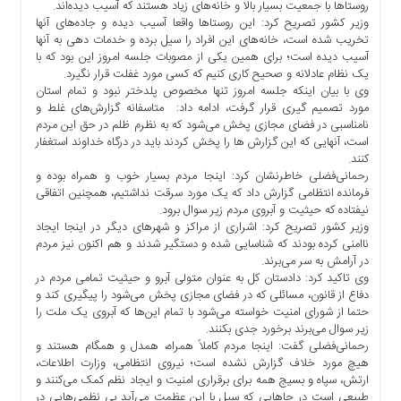
روستاها با جمعیت بسیار بالا و خانه‌های زیاد هستند که آسیب دیده‌اند.
ما
وزیر کشور تصریح کرد: این روستاها واقعا آسیب دیده و جاده‌های آنها
تخریب شده است، خانه‌های این افراد را سیل برده و خدمات دهی به آنها
برگه
آسیب دیده است؛ برای همین یکی از مصوبات جلسه امروز این بود که با
نمونه
یک نظام عادلانه و صحیح کاری کنیم که کسی مورد غفلت قرار نگیرد.
تعرفه
وی با بیان اینکه جلسه امروز تنها مخصوص پلدختر نبود و تمام استان
ها
مورد تصمیم گیری قرار گرفت، ادامه داد: متاسفانه گزارش‌های غلط و
نامناسبی در فضای مجازی پخش می‌شود که به نظرم ظلم در حق این مردم
درباره
است، آنهایی که این گزارش ها را پخش کردند باید در درگاه خداوند استغفار
ما
کنند.
رحمانی‌فضلی خاطرنشان کرد: اینجا مردم بسیار خوب و همراه بوده و
فرمانده انتظامی گزارش داد که یک مورد سرقت نداشتیم، همچنین اتفاقی
نیفتاده که حیثیت و آبروی مردم زیر سوال برود.
وزیر کشور تصریح کرد: اشراری از مراکز و شهرهای دیگر در اینجا ایجاد
ناامنی کرده بودند که شناسایی شده و دستگیر شدند و هم اکنون نیز مردم
در آرامش به سر می‌برند.
وی تاکید کرد: دادستان کل به عنوان متولی آبرو و حیثیت تمامی مردم در
دفاع از قانون، مسائلی که در فضای مجازی پخش می‌شود را پیگیری کند و
حتما از شورای امنیت خواسته می‌شود با تمام این‌ها که آبروی یک ملت را
زیر سوال می‌برند برخورد جدی بکنند.
رحمانی‌فضلی گفت: اینجا مردم کاملاً همراه، همدل و همگام هستند و
هیچ مورد خلاف گزارش نشده است؛ نیروی انتظامی، وزارت اطلاعات،
ارتش، سپاه و بسیج همه برای برقراری امنیت و ایجاد نظم کمک می‌کنند و
طبیعی است در جاهایی که سیل با این عظمت می‌آید بی نظمی‌هایی در