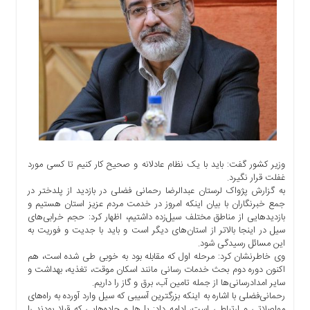
اجتماعی
سیاسی
اقتصادی
ورزشی
فرهنگی
و
هنری
علمی
و
آموزشی
وزیر کشور گفت: باید با یک نظام عادلانه و صحیح کار کنیم تا کسی مورد
غفلت قرار نگیرد.
دسترسی
به گزارش پژواک لرستان عبدالرضا رحمانی فضلی در بازدید از پلدختر در
سریع
جمع خبرنگاران با بیان اینکه امروز در خدمت مردم عزیز استان هستیم و
بازدیدهایی از مناطق مختلف سیل‌زده داشتیم، اظهار کرد: حجم خرابی‌های
ارتباط
سیل در اینجا بالاتر از استان‌های دیگر است و باید با جدیت و فوریت به
با
این مسائل رسیدگی شود.
ما
وی خاطرنشان کرد: مرحله اول که مقابله بود به خوبی طی شده است، هم
برگه
اکنون دوره دوم بحث خدمات رسانی مانند اسکان موقت، تغذیه، بهداشت و
سایر امدادرسانی‌ها از جمله تامین آب، برق و گاز را داریم.
نمونه
رحمانی‌فضلی با اشاره به اینکه بزرگترین آسیبی که سیل وارد آورده به راه‌های
تعرفه
مواصلاتی و ارتباطی است، ادامه داد: پل‌ها و جاده‌هایی که قبلا بودند را