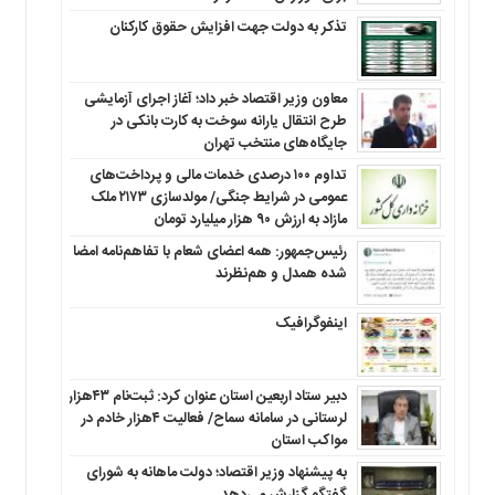
تذکر به دولت جهت افزایش حقوق کارکنان ‌
معاون وزیر اقتصاد خبر داد؛ آغاز اجرای آزمایشی
طرح انتقال یارانه سوخت به کارت بانکی در
جایگاه‌های منتخب تهران
تداوم ۱۰۰ درصدی خدمات مالی و پرداخت‌های
عمومی در شرایط جنگی/ مولدسازی ۲۱۷۳ ملک
مازاد به ارزش ۹۰ هزار میلیارد تومان
رئیس‌جمهور: همه اعضای شعام با تفاهم‌نامه امضا
شده همدل و هم‌نظرند
اینفوگرافیک
دبیر ستاد اربعین استان عنوان کرد: ثبت‌نام ۴۳هزار
لرستانی در سامانه سماح/ فعالیت ۴هزار خادم در
مواکب استان
به پیشنهاد وزیر اقتصاد؛ دولت ماهانه به شورای
گفتگو گزارش می‌دهد