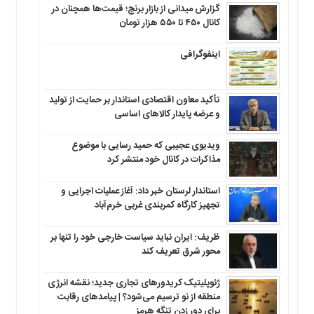
گزارش میدانی از بازار برنج؛ قیمت‌ها همچنان در
کانال ۴۵۰ تا ۵۵۰ هزار تومان
اینفوگرافی
تأکید معاون اقتصادی استاندار بر حمایت از تولید
و عرضه پایدار کالاهای اساسی
ویدیوی عجیبی که حمید رسایی با موضوع
مذاکرات در کانال خود منتشر کرد
استاندار لرستان خبر داد: آغاز عملیات اجرایی و
تجهیز کارگاه کمربندی غربی خرم‌آباد
ظریف: ایران نباید سیاست خارجی خود را تنها بر
محور شرق تعریف کند
ژئوپلیتیک کریدورهای تجاری جدید؛ نقشه انرژی
منطقه‌ از نو ترسیم می‌شود؟ | پیامدهای رقابت
برای دور زدن تنگه هرمز