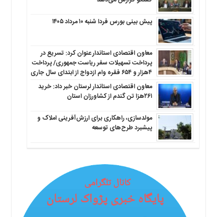
پیش بینی بورس فردا شنبه ۱۰ مرداد ۱۴۰۵
معاون اقتصادی استاندار عنوان کرد: تسریع در
پرداخت تسهیلات سفر ریاست جمهوری/ پرداخت
۴هزار و ۶۵۴ فقره وام ازدواج از ابتدای سال جاری
معاون اقتصادی استاندار لرستان خبر داد: خرید
۲۶۱هزا تن گندم از کشاورزان استان
مولدسازی، راهکاری برای ارزش‌آفرینی املاک و
پیشبرد طرح‌های توسعه