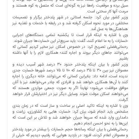
ها
سیل برده و موقعیت راه‌ها نیز به گونه‌ای است که متصل به کوه هستند و
مرمت آنها کار سختی است.
درباره
وزیر کشور بیان کرد: جلسه استانی در شهر پلدختر برگزار و تصمیمات
ما
مختلفی در مورد نحوه اسکان گرفته شد و در رابطه با خدمات و تغذیه نیز
هماهنگی‌ها به عمل آمد.
اخبار
وی با اشاره به اینکه قرار است تا یکشنبه تمامی دستگاه‌های اجرایی
سایت
خسارات را به ما اعلام کنند، گفت: باید سریع‌تر این خسارت‌ها جبران شوند.
ارتباط
رحمانی‌فضلی تصریح کرد: در خصوص اسکان نیز مخیر کردیم کسانی که
با
می‌توانند جاهای دیگر بروند و اجاره کنند؛ همکاری لازم را با آنها داشته
ما
باشیم.
وزیر کشور با بیان اینکه پلدختر حدود ۳۰ درصد شهر آسیب دیده و
برگه
معمولان نیز بین ۳۰ تا ۳۵ درصد که ۷۰ تا ۷۵ درصد شهرها خسارت جدی
نمونه
ندیده است، ادامه داد: بنابراین کسانی که می‌توانند خانه دیگری را اجاره
کنند با آن‌ها همکاری خواهد شد و افرادی که چادر می‌خواهند نیز با آنان
تعرفه
موافق موافقت می‌شود؛ نهایتاً اگر به صورت جمعی مواردی هستند که
ها
می‌خواهند اسکان موقت شوند وسایل دیگر نیز در اختیارشان قرار خواهد
درباره
گرفت.
وی با اشاره به اینکه تاکید اصلی بر ساخت و ساز است که در زمان بندی
ما
مشخص باید انجام شود، بیان کرد: خسارت هایی به کشاورزی، زراعت و
چند
دامداری وارد شده که سریعاً جبران خواهند شد و تلاش بر این است که
رسانه
این‌ها را به نحو احسن انجام دهیم.
رحمانی‌فضلی با بیان اینکه رسانه‌ها حجم خسارات را بیشتر در مورد پلدختر
ارتباط
و معمولان اعلام کردند، افزود: در بازدید هوایی که رفتیم، دیدیم که خیلی از
با