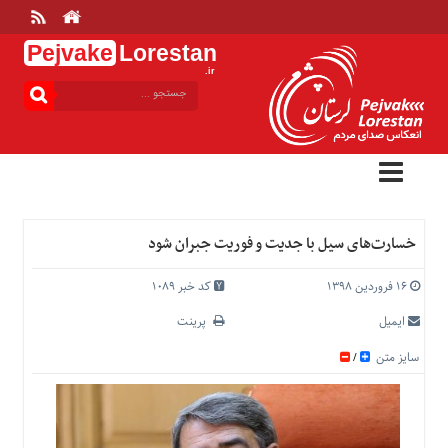
Pejvake
Lorestan
.ir
منوی
بالا
خانه
ارتباط
با
ما
درباره
خسارت‌های سیل با جدیت و فوریت جبران شود
ما
تعرفه
۱۶ فروردین ۱۳۹۸
کد خبر 1089
ها
ایمیل
پرینت
منوی
سایز متن
/
اصلی
خانه
عمومی