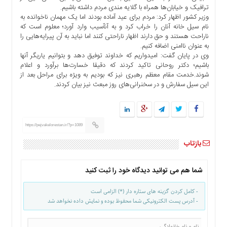
ترافیک و خیابان‌ها همراه با گلایه مندی مردم داشته باشیم.
وزیر کشور اظهار کرد: مردم برای عید آماده بودند اما یک مهمان ناخوانده به
نام سیل خانه آنان را خراب کرد و به آنآسیب وارد آورد؛ معلوم است که
ناراحت هستند و حق دارند اظهار ناراحتی کنند اما نباید به آن پیرایه‌هایی را
به عنوان ناامنی اضافه کنیم.
وی در پایان گفت: امیدواریم که خداوند توفیق دهد و بتوانیم یاریگر آنها
باشیم؛ دکتر روحانی تاکید کردند که دقیقا خسارت‌ها برآورد و اعلام
شوند.خدمت مقام معظم رهبری نیز که بودیم به ویژه برای مراحل بعد از
این سیل سفارش و در سخنرانی‌های روز مبعث نیز بیان کردند.
https://pejvakelorestan.ir/?p=1089
بازتاب
شما هم می توانید دیدگاه خود را ثبت کنید
- کامل کردن گزینه های ستاره دار (*) الزامی است
- آدرس پست الکترونیکی شما محفوظ بوده و نمایش داده نخواهد شد