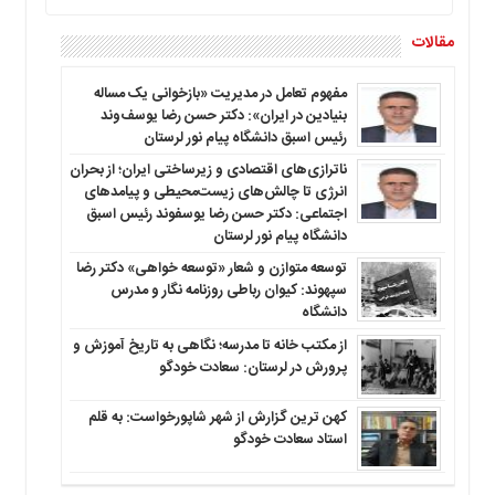
مقالات
مفهوم تعامل در مدیریت «بازخوانی یک مساله
بنیادین در ایران»: دکتر حسن رضا یوسف‌وند
رئیس اسبق دانشگاه پیام نور لرستان
ناترازی‌های اقتصادی و زیرساختی ایران؛ از بحران
انرژی تا چالش‌های زیست‌محیطی و پیامدهای
اجتماعی: دکتر حسن رضا یوسفوند رئیس اسبق
دانشگاه پیام نور لرستان
توسعه متوازن و شعار «توسعه خواهی» دکتر رضا
سپهوند: کیوان رباطی روزنامه نگار و مدرس
دانشگاه
از مکتب خانه تا مدرسه؛ نگاهی به تاریخ آموزش و
پرورش در لرستان: سعادت خودگو
کهن ترین گزارش از شهر شاپورخواست: به قلم
استاد سعادت خودگو