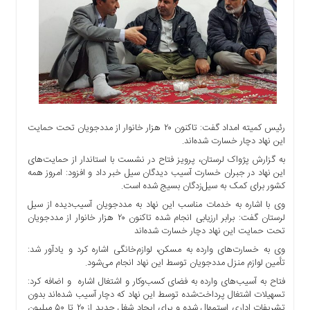
اجتماعی
سیاسی
اقتصادی
ورزشی
فرهنگی
و
هنری
رئیس کمیته امداد گفت: تاکنون ۲۰ هزار خانوار از مددجویان تحت حمایت
علمی
این نهاد دچار خسارت شده‌اند.
و
به گزارش پژواک لرستان، پرویز فتاح در نشست با استاندار از حمایت‌های
آموزشی
این نهاد در جبران خسارت آسیب دیدگان سیل خبر داد و افزود: امروز همه
کشور برای کمک به سیل‌زدگان بسیج شده است.
دسترسی
سریع
وی با اشاره به خدمات مناسب این نهاد به مددجویان آسیب‌دیده از سیل
لرستان گفت: برابر ارزیابی انجام شده تاکنون ۲۰ هزار خانوار از مددجویان
ارتباط
تحت حمایت این نهاد دچار خسارت شده‌اند
با
ما
وی به خسارت‌های وارده به مسکن، لوازم‌خانگی اشاره کرد و یادآور شد:
تأمین لوازم منزل مددجویان توسط این نهاد انجام می‌شود.
برگه
فتاح به آسیب‌های وارده به فضای کسب‌وکار و اشتغال اشاره و اضافه کرد:
نمونه
تسهیلات اشتغال پرداخت‌شده توسط این نهاد که دچار آسیب شده‌اند بدون
تعرفه
تشریفات اداری استمهال شده و برای ایجاد شغل جدید از ۲۰ تا ۵۰ میلیون