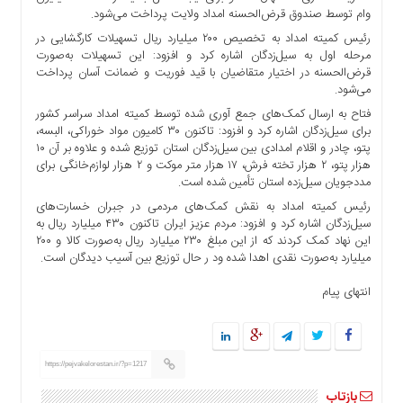
ها
وام توسط صندوق قرض‌الحسنه امداد ولایت پرداخت می‌شود.
رئیس کمیته امداد به تخصیص ۲۰۰ میلیارد ریال تسهیلات کارگشایی در
درباره
مرحله اول به سیل‌زدگان اشاره کرد و افزود: این تسهیلات به‌صورت
ما
قرض‌الحسنه در اختیار متقاضیان با قید فوریت و ضمانت آسان پرداخت
اخبار
می‌شود.
سایت
فتاح به ارسال کمک‌های جمع آوری شده توسط کمیته امداد سراسر کشور
ارتباط
برای سیل‌زدگان اشاره کرد و افزود: تاکنون ۳۰ کامیون مواد خوراکی، البسه،
پتو، چادر و اقلام امدادی بین سیل‌زدگان استان توزیع شده و علاوه بر آن ۱۰
با
هزار پتو، ۲ هزار تخته فرش، ۱۷ هزار متر موکت و ۲ هزار لوازم‌خانگی برای
ما
مددجویان سیل‌زده استان تأمین شده است.
برگه
رئیس کمیته امداد به نقش کمک‌های مردمی در جبران خسارت‌های
نمونه
سیل‌زدگان اشاره کرد و افزود: مردم عزیز ایران تاکنون ۴۳۰ میلیارد ریال به
این نهاد کمک کردند که از این مبلغ ۲۳۰ میلیارد ریال به‌صورت کالا و ۲۰۰
تعرفه
میلیارد به‌صورت نقدی اهدا شده ود ر حال توزیع بین آسیب دیدگان است.
ها
درباره
انتهای پیام
ما
چند
رسانه
https://pejvakelorestan.ir/?p=1217
ارتباط
بازتاب
با