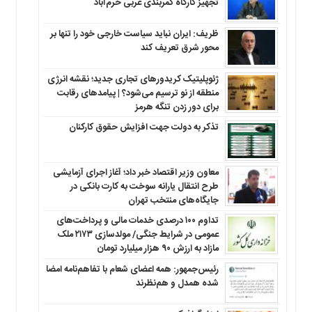
تجهیز کارگاه کمربندی غربی خرم‌آباد
ظریف: ایران نباید سیاست خارجی خود را تنها بر
محور شرق تعریف کند
ژئوپلیتیک کریدورهای تجاری جدید؛ نقشه انرژی
منطقه‌ از نو ترسیم می‌شود؟ | پیامدهای رقابت
برای دور زدن تنگه هرمز
تذکر به دولت جهت افزایش حقوق کارکنان ‌
معاون وزیر اقتصاد خبر داد؛ آغاز اجرای آزمایشی
طرح انتقال یارانه سوخت به کارت بانکی در
جایگاه‌های منتخب تهران
تداوم ۱۰۰ درصدی خدمات مالی و پرداخت‌های
عمومی در شرایط جنگی/ مولدسازی ۲۱۷۳ ملک
مازاد به ارزش ۹۰ هزار میلیارد تومان
رئیس‌جمهور: همه اعضای شعام با تفاهم‌نامه امضا
شده همدل و هم‌نظرند