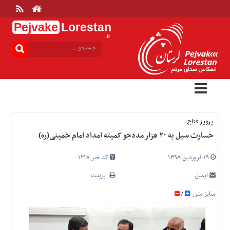
Pejvake
Lorestan
.ir
منوی
بالا
خانه
ارتباط
با
ما
درباره
پرویز فتاح:
ما
خسارت سیل به ۲۰ هزار مددجو کمیته امداد امام خمینی(ره)
تعرفه
ها
۱۹ فروردین ۱۳۹۸
کد خبر 1217
منوی
ایمیل
پرینت
اصلی
سایز متن
/
خانه
عمومی