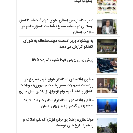
اینفوگرافیک
دبیر ستاد اربعین استان عنوان کرد: ثبت‌نام ۴۳هزار
لرستانی در سامانه سماح/ فعالیت ۴هزار خادم در
مواکب استان
به پیشنهاد وزیر اقتصاد؛ دولت ماهانه به شورای
گفتگو گزارش می‌دهد
پیش بینی بورس فردا شنبه ۱۰ مرداد ۱۴۰۵
معاون اقتصادی استاندار عنوان کرد: تسریع در
پرداخت تسهیلات سفر ریاست جمهوری/ پرداخت
۴هزار و ۶۵۴ فقره وام ازدواج از ابتدای سال جاری
معاون اقتصادی استاندار لرستان خبر داد: خرید
۲۶۱هزا تن گندم از کشاورزان استان
مولدسازی، راهکاری برای ارزش‌آفرینی املاک و
پیشبرد طرح‌های توسعه