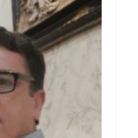
اجتماعی
سیاسی
اقتصادی
ورزشی
فرهنگی
و
هنری
علمی
و
آموزشی
دسترسی
سریع
ارتباط
با
ما
برگه
نمونه
تعرفه