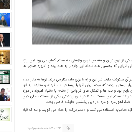
دا «Da» یا دالکه «Daleka» تلفظ می شود، یکی از کهن ترین و مقدس ترین واژهای دنیاست. گمان می رود این واژه
ن آریایی که رهسپار هند شدند این واژه را به هند برده و امروزه هندی ها
 سکونت دارند نیز این واژه را برای مادر بکار می برند. لرها به مادر «دا»
یران باستان بودند که مردم ایران آنها را پرستش می کردند و معابدی به آنها
یج بود و بت ها و تمثال های فراوانی از «ننه» یا «ننیا» امروزه در موزه
نگهدارنده است. این صفت بعدها در دین زرتشتی یکی از صفات خدای دین
خدا، اهورامزدا و مزدا در دین زرتشتی جایگاه خاصی یافت.
اژه «مامان» استفاده می کنند و «مادر بزرگ» را «دا» می گویند و ننه که قبلا
https://pejvakelorestan.ir/?p=11246