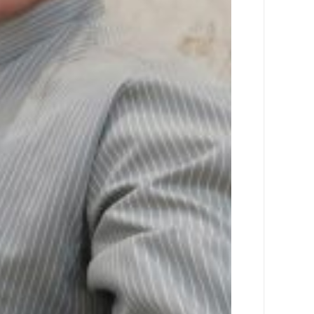
ها
درباره
ما
اخبار
سایت
ارتباط
با
ما
برگه
نمونه
تعرفه
ها
درباره
ما
چند
رسانه
ارتباط