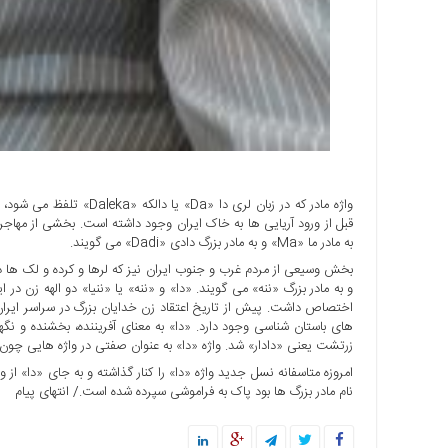
با
ما
برگه
نمونه
تعرفه
ها
درباره
ما
واژه مادر که در زبان لری 
قبل از ورود آریایی ها به خاک ایران وجود داشته است. بخشی از مهاجرا
به مادر ما «Ma» و به مادر بزرگ دادی «Dadi» می گویند.
بخش وسیعی از مردم غرب و جنوب ایران نیز که لرها و کرده و لک ها در آن
و به مادر بزرگ «ننه» می گویند. «دا» و «ننه» یا «ننیا» دو الهه زن در ا
اختصاص داشت. پیش از تاریخ اعتقاد زن خدایان بزرگ در سراسر ایران را
های باستان شناسی وجود دارد. «دا» به معنای آفریننده، بخشنده و 
زرتشت یعنی «دادار» شد. واژه «دا» به عنوان صفتی در واژه هایی چون 
امروزه متاسفانه‌ نسل جدید واژه «دا» را کنار گذاشته و به جای «دا» از و
نام مادر بزرگ ها بود پاک به فراموشی سپرده شده است./ انتهای پیام