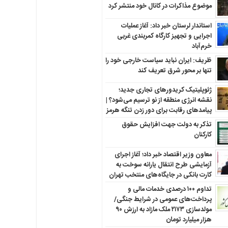
موضوع مذاکرات در کانال خود منتشر کرد
استاندار لرستان خبر داد: آغاز عملیات
اجرایی و تجهیز کارگاه کمربندی غربی
خرم‌آباد
ظریف: ایران نباید سیاست خارجی خود را
تنها بر محور شرق تعریف کند
ژئوپلیتیک کریدورهای تجاری جدید؛
نقشه انرژی منطقه‌ از نو ترسیم می‌شود؟ |
پیامدهای رقابت برای دور زدن تنگه هرمز
تذکر به دولت جهت افزایش حقوق
کارکنان ‌
معاون وزیر اقتصاد خبر داد؛ آغاز اجرای
آزمایشی طرح انتقال یارانه سوخت به
کارت بانکی در جایگاه‌های منتخب تهران
تداوم ۱۰۰ درصدی خدمات مالی و
پرداخت‌های عمومی در شرایط جنگی/
مولدسازی ۲۱۷۳ ملک مازاد به ارزش ۹۰
هزار میلیارد تومان