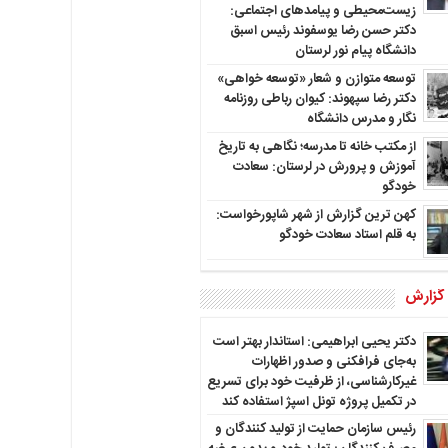
زیست‌محیطی و پیامدهای اجتماعی:
دکتر حسن رضا یوسفوند رئیس اسبق
دانشگاه پیام نور لرستان
توسعه متوازن و شعار «توسعه خواهی»
دکتر رضا سپهوند: کیوان رباطی روزنامه
نگار و مدرس دانشگاه
از مکتب خانه تا مدرسه؛ نگاهی به تاریخ
آموزش و پرورش در لرستان: سعادت
خودگو
کهن ترین گزارش از شهر شاپورخواست:
به قلم استاد سعادت خودگو
 گزارش
دکتر یحیی ابراهیمی: استاندار بهتر است
به‌جای فرافکنی و صدور اظهارات
غیرکارشناسی، از ظرفیت خود برای تسریع
در تکمیل پروژه تونل اسپژ استفاده کند
رئیس سازمان حمایت از تولید کنندگان و