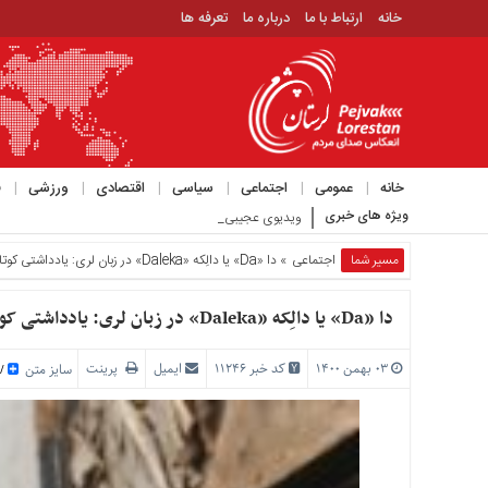
خانه
ارتباط با ما
درباره ما
تعرفه ها
منوی
بالا
خانه
ارتباط
خانه
عمومی
اجتماعی
سیاسی
اقتصادی
ورزشی
ف
با
ویژه های خبری
ویدیوی عجیبی که حمید رسایی با موضوع مذاکرات در کانال خ
ما
درباره
مسیر شما
اجتماعی
» دا «Da» یا دالِکه «Daleka» در زبان لری: یادداشتی کوتاه از استاد سعادت خودگو «به مناسبت روز مادر»
ما
تعرفه
دا «Da» یا دالِکه «Daleka» در زبان لری: یادداشتی کوتاه از استاد سعادت خودگو «به مناسبت روز مادر»
ها
۰۳ بهمن ۱۴۰۰
کد خبر 11246
ایمیل
پرینت
منوی
سایز متن
/
اصلی
خانه
عمومی