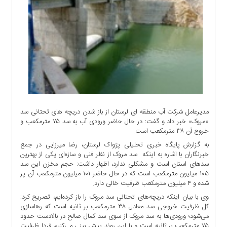
اجتماعی
سیاسی
اقتصادی
ورزشی
فرهنگی
و
هنری
علمی
و
مدیرعامل شرکت آب منطقه ای لرستان از باز شدن دریچه های تحتانی سد
آموزشی
«مروک» خبر داد و گفت: در حال حاضر ورودی آب به سد ۷۵ مترمکعب و
خروج آن ۳۸ مترمکعب است.
دسترسی
به گزارش پایگاه خبری تحلیلی پژواک لرستان، رضا میرزایی در جمع
سریع
خبرنگاران با اشاره به اینکه سد مروک از نظر فنی و سازه‌ای یکی از بهترین
ارتباط
سدهای استان است و مشکلی ندارد، اظهار داشت: حجم مخزن این سد
با
۱۰۵ میلیون مترمکعب است که در حال حاضر ۱۰۱ میلیون مترمکعب آن پر
ما
شده و ۴ میلیون مترمکعب ظرفیت خالی دارد.
وی با بیان اینکه دریچه‌های تحتانی سد مروک را باز کرده‌ایم، تصریح کرد:
برگه
کل ظرفیت خروجی سد معادل ۳۸ مترمکعب بر ثانیه است که رهاسازی
نمونه
می‌شود؛ ورودی‌ها به سد مروک از سوی سد کمال صالح در بالادست حدود
تعرفه
۷۵ مترمکعب بر ثانیه است و با این روند پیش بینی می‌کنیم فردا ظرفیت