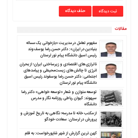
حذف دیدگاه
مقالات
مفهوم تعامل در مدیریت «بازخوانی یک مساله
بنیادین در ایران»: دکتر حسن رضا یوسف‌وند
رئیس اسبق دانشگاه پیام نور لرستان
ناترازی‌های اقتصادی و زیرساختی ایران؛ از بحران
انرژی تا چالش‌های زیست‌محیطی و پیامدهای
اجتماعی: دکتر حسن رضا یوسفوند رئیس اسبق
دانشگاه پیام نور لرستان
توسعه متوازن و شعار «توسعه خواهی» دکتر رضا
سپهوند: کیوان رباطی روزنامه نگار و مدرس
دانشگاه
از مکتب خانه تا مدرسه؛ نگاهی به تاریخ آموزش و
پرورش در لرستان: سعادت خودگو
کهن ترین گزارش از شهر شاپورخواست: به قلم