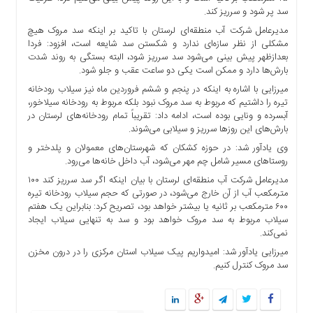
ها
سد پر شود و سرریز کند.
درباره
مدیرعامل شرکت آب منطقه‌ای لرستان با تاکید بر اینکه سد مروک هیچ
مشکلی از نظر سازه‌ای ندارد و شکستن سد شایعه است، افزود: فردا
ما
بعدازظهر پیش بینی می‌شود سد سرریز شود، البته ‬بستگی به روند شدت
اخبار
بارش‌ها دارد و ممکن است یکی دو ساعت عقب و جلو شود.
سایت
میرزایی با اشاره به اینکه در پنجم و ششم فروردین ماه نیز سیلاب رودخانه
ارتباط
تیره را داشتیم که مربوط به سد مروک نبود بلکه مربوط به رودخانه سیلاخور،
آبسرده و ونایی بوده است، ادامه داد: تقریباً تمام رودخانه‌های لرستان در
با
بارش‌های این روزها سرریز و سیلابی می‌شوند.
ما
وی یادآور شد: در ‬حوزه کشکان که شهرستان‌های معمولان و پلدختر و
برگه
روستاهای مسیر شامل چم مهر می‌شود، آب داخل خانه‌ها می‌رود.
نمونه
مدیرعامل شرکت آب منطقه‌ای لرستان با بیان اینکه ‬اگر سد سرریز کند ۱۰۰
تعرفه
مترمکعب آب از آن خارج می‌شود، در صورتی که حجم سیلاب رودخانه تیره
ها
۶۰۰ مترمکعب بر ثانیه یا بیشتر خواهد بود، تصریح کرد: بنابراین ‬یک هفتم
سیلاب مربوط به سد مروک خواهد بود و سد به تنهایی سیلاب ایجاد
درباره
نمی‌کند.
ما
میرزایی یادآور شد: امیدواریم پیک سیلاب استان مرکزی را در درون مخزن
چند
سد مروک کنترل کنیم.
رسانه
ارتباط
با