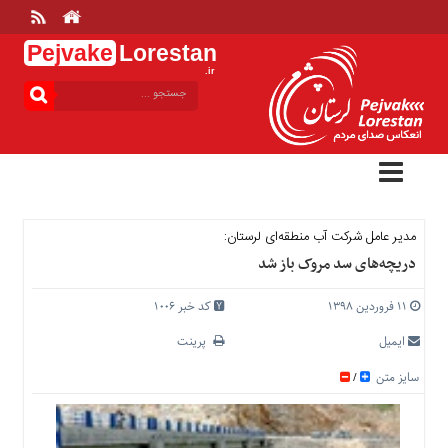
Pejvake
Lorestan
.ir
منوی
بالا
خانه
ارتباط
با
ما
درباره
مدیر عامل شرکت آب منطقه‌ای لرستان:
ما
دریچه‌های سد مروک باز شد
تعرفه
ها
۱۱ فروردین ۱۳۹۸
کد خبر 1006
منوی
ایمیل
پرینت
اصلی
سایز متن
/
خانه
عمومی