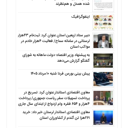
شده همدل و هم‌نظرند
اینفوگرافیک
دبیر ستاد اربعین استان عنوان کرد: ثبت‌نام ۴۳هزار
لرستانی در سامانه سماح/ فعالیت ۴هزار خادم در
مواکب استان
به پیشنهاد وزیر اقتصاد؛ دولت ماهانه به شورای
گفتگو گزارش می‌دهد
پیش بینی بورس فردا شنبه ۱۰ مرداد ۱۴۰۵
معاون اقتصادی استاندار عنوان کرد: تسریع در
پرداخت تسهیلات سفر ریاست جمهوری/ پرداخت
۴هزار و ۶۵۴ فقره وام ازدواج از ابتدای سال جاری
معاون اقتصادی استاندار لرستان خبر داد: خرید
۲۶۱هزا تن گندم از کشاورزان استان