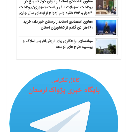
معاون اقتصادی استاندار عنوان کرد: تسریع در
پرداخت تسهیلات سفر ریاست جمهوری/ پرداخت
۴هزار و ۶۵۴ فقره وام ازدواج از ابتدای سال جاری
معاون اقتصادی استاندار لرستان خبر داد: خرید
۲۶۱هزا تن گندم از کشاورزان استان
مولدسازی، راهکاری برای ارزش‌آفرینی املاک و
پیشبرد طرح‌های توسعه