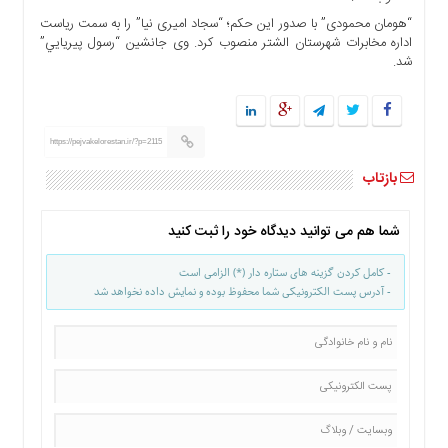
ها
“هومان محمودی” با صدور این حکم؛ “سجاد امیری نیا” را به سمت ریاست
اداره مخابرات شهرستان الشتر منصوب کرد. وی جانشین “رسول پيريايي”
درباره
شد.
ما
اخبار
سایت
ارتباط
https://pejvakelorestan.ir/?p=2115
با
بازتاب
ما
برگه
شما هم می توانید دیدگاه خود را ثبت کنید
نمونه
تعرفه
- کامل کردن گزینه های ستاره دار (*) الزامی است
ها
- آدرس پست الکترونیکی شما محفوظ بوده و نمایش داده نخواهد شد
درباره
ما
چند
رسانه
ارتباط
با