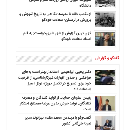
سپهوند: کیوان رباطی روزنامه نگار و مدرس
دانشگاه
از مکتب خانه تا مدرسه؛ نگاهی به تاریخ آموزش و
پرورش در لرستان: سعادت خودگو
کهن ترین گزارش از شهر شاپورخواست: به قلم
استاد سعادت خودگو
گفتگو و گزارش
دکتر یحیی ابراهیمی: استاندار بهتر است به‌جای
فرافکنی و صدور اظهارات غیرکارشناسی، از ظرفیت
خود برای تسریع در تکمیل پروژه تونل اسپژ
استفاده کند
رئیس سازمان حمایت از تولید کنندگان و مصرف
کنندگان: تولید خودرو بدون عرضه مصداق احتکار
است
گفت‌وگو با مهندس محمد مقدم بیرانوند مدیر
نمونه بازرگانی کشور