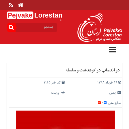
Pejvake
Lorestan
.ir
منوی
بالا
خانه
ارتباط
با
ما
درباره
دو انتصاب در کوهدشت و سلسله
ما
تعرفه
۱۹ خرداد ۱۳۹۸
کد خبر 2115
ها
ایمیل
پرینت
منوی
سایز متن
/
اصلی
خانه
عمومی