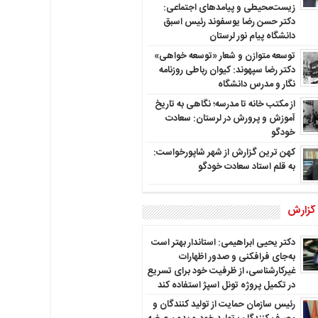
زیست‌محیطی و پیامدهای اجتماعی:
دکتر حسن رضا یوسفوند رئیس اسبق
دانشگاه پیام نور لرستان
توسعه متوازن و شعار «توسعه خواهی»
دکتر رضا سپهوند: کیوان رباطی روزنامه
نگار و مدرس دانشگاه
از مکتب خانه تا مدرسه؛ نگاهی به تاریخ
آموزش و پرورش در لرستان: سعادت
خودگو
کهن ترین گزارش از شهر شاپورخواست:
به قلم استاد سعادت خودگو
 گزارش
دکتر یحیی ابراهیمی: استاندار بهتر است
به‌جای فرافکنی و صدور اظهارات
غیرکارشناسی، از ظرفیت خود برای تسریع
در تکمیل پروژه تونل اسپژ استفاده کند
رئیس سازمان حمایت از تولید کنندگان و