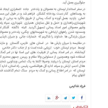
جلوگیری بعمل آید.
با
در سفر استاندار لرستان به معمولان و پلدختر جاده اضطراری ایجاد 
ما
به روستاهای کنار دست رودخانه کشکان فراهم شد و در طول این مسی
برگه
اصلی بازدید بعمل آورده و کمک رسانی از طریق بالگرد به برخی از روس
نمونه
شهرسازی،راهداری و حمل و نقل ،سازمان همیاری شهرداری، سپاه پاسد
وشهر معمولان امور امداد رسانی تسهیل گردید. البته ناگفته آشکا
تعرفه
ومسدود شدن راههای ارتباطی به شهرستانهای چگنی، پلدختر و معمول
ها
میزان بارندگی ها خداوند را شاکریم که خسارات جانی و جبران ناپذیر آ
درباره
در مقایسه با میزان بارش ها در استان های فارس، گلستان و مازند
ما
توسط مردم لرستان خوب ارزیابی شده است و از جناب دکتر خادمی استان
کرمانشاه در امر امداد رسانی از ظرفیت های این استا نها در امر 
استفاده شود وهمچنین از مسئولین والا مقام و رییس جمهور محترم کش
مردم استان لرستان را دریابند وصرفا اکتفا به یک تماس ویدئویی ننما
هلال احمر، ارتش و سپاه، اداره کل هواشناسی، پلیس راه استان، ادا
لرستان که در امر اطلاع رسانی و کمک به مردم سنگ تمام گذاشتند قدرد
انتهای پیام
فرزاد شاکرمی
بازتاب