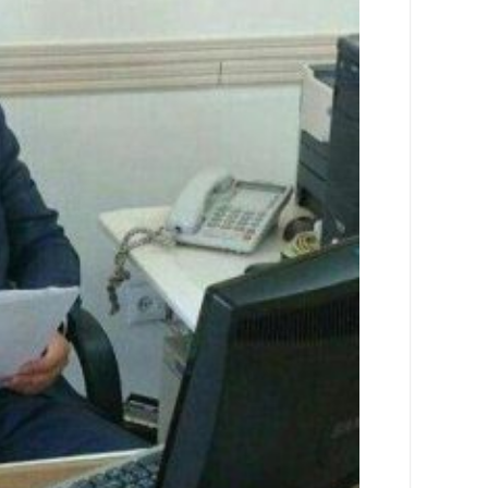
اجتماعی
سیاسی
اقتصادی
ورزشی
فرهنگی
و
هنری
علمی
و
آموزشی
دسترسی
سریع
ارتباط
با
ما
برگه
نمونه
تعرفه