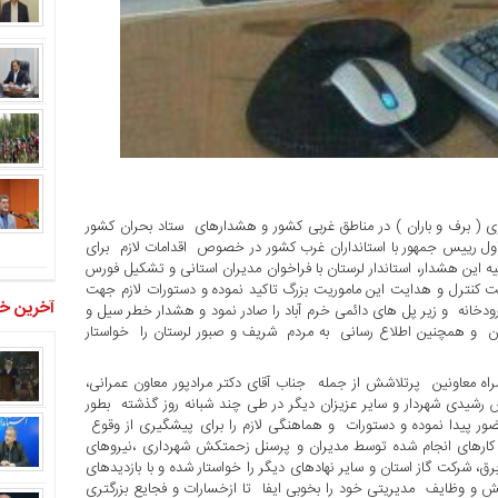
( برف و باران ) در مناطق غربی کشور و هشدارهای ستاد بحران کشور
ول رییس جمهور با استانداران غرب کشور در خصوص اقدامات لازم برای
این هشدار، استاندار لرستان با فراخوان مدیران استانی و تشکیل فورس
هت کنترل و هدایت این ماموریت بزرگ تاکید نموده و دستورات لازم جهت
آخرین خب
دخانه و زیر پل های دائمی خرم آباد را صادر نمود و هشدار خطر سیل و
ان و همچنین اطلاع رسانی به مردم شریف و صبور لرستان را خواستار
 معاونین پرتلاشش از جمله جناب آقای دکتر مرادپور معاون عمرانی،
 رشیدی شهردار و سایر عزیزان دیگر در طی چند شبانه روز گذشته بطور
ور پیدا نموده و دستورات و هماهنگی لازم را برای پیشگیری از وقوع
 کارهای انجام شده توسط مدیران و پرسنل زحمتکش شهرداری ،نیروهای
 شرکت گاز استان و سایر نهادهای دیگر را خواستار شده و با بازدیدهای
و وظایف مدیریتی خود را بخوبی ایفا تا ازخسارات و فجایع بزرگتری