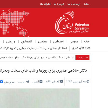
خانه
ارتباط با ما
درباره ما
تعرفه ها
منوی
بالا
خانه
ارتباط
خانه
عمومی
اجتماعی
سیاسی
اقتصادی
ورزشی
ف
با
ویژه های خبری
استاندار لرستان خبر داد: آغاز عملیات اجرایی و تجهیز کارگاه ک
ما
درباره
مسیر شما
اجتماعی
» دکتر خادمی مدیری برای روزها و شب های سخت وبحرا
ما
تعرفه
دکتر خادمی مدیری برای روزها و شب های سخت وبحران
ها
۰۸ فروردین ۱۳۹۸
کد خبر 893
ایمیل
پرینت
منوی
سایز متن
/
اصلی
خانه
عمومی