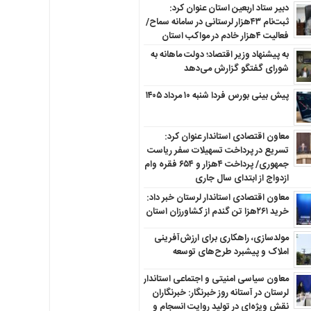
دبیر ستاد اربعین استان عنوان کرد:
ثبت‌نام ۴۳هزار لرستانی در سامانه سماح/
فعالیت ۴هزار خادم در مواکب استان
به پیشنهاد وزیر اقتصاد؛ دولت ماهانه به
شورای گفتگو گزارش می‌دهد
پیش بینی بورس فردا شنبه ۱۰ مرداد ۱۴۰۵
معاون اقتصادی استاندار عنوان کرد:
تسریع در پرداخت تسهیلات سفر ریاست
جمهوری/ پرداخت ۴هزار و ۶۵۴ فقره وام
ازدواج از ابتدای سال جاری
معاون اقتصادی استاندار لرستان خبر داد:
خرید ۲۶۱هزا تن گندم از کشاورزان استان
مولدسازی، راهکاری برای ارزش‌آفرینی
املاک و پیشبرد طرح‌های توسعه
معاون سیاسی امنیتی و اجتماعی استاندار
لرستان در آستانه روز خبرنگار: خبرنگاران
نقش ویژه‌ای در تولید روایت انسجام و