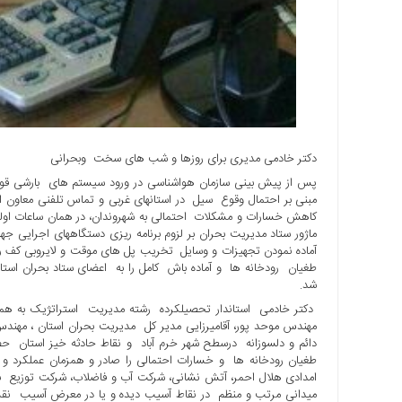
ها
درباره
ما
اخبار
سایت
ارتباط
دکتر خادمی مدیری برای روزها و شب های سخت وبحرانی
با
پس از پیش بینی سازمان هواشناسی در ورود سیستم های بارشی قوی 
ما
مبنی بر احتمال وقوع سیل در استانهای غربی و تماس تلفنی معاون ا
برگه
کاهش خسارات و مشکلات احتمالی به شهروندان، در همان ساعات اولیه 
نمونه
ماژور ستاد مدیریت بحران بر لزوم برنامه ریزی دستگاههای اجرایی ج
آماده نمودن تجهیزات و وسایل تخریب پل های موقت و لایروبی کف رو
تعرفه
طغیان رودخانه ها و آماده باش کامل را به اعضای ستاد بحران است
ها
شد.
درباره
دکتر خادمی استاندار تحصیلکرده رشته مدیریت استراتژیک به همراه
ما
مهندس موحد پور، آقامیرزایی مدیر کل مدیریت بحران استان ، مهندس
دائم و دلسوزانه درسطح شهر خرم آباد و نقاط حادثه خیز استان حض
چند
طغیان رودخانه ها و خسارات احتمالی را صادر و همزمان عملکرد و
رسانه
امدادی هلال احمر، آتش نشانی، شرکت آب و فاضلاب، شرکت توزیع برق،
میدانی مرتب و منظم در نقاط آسیب دیده و یا در معرض آسیب نقش 
ارتباط