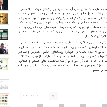
شد واتصال جاده اصلی خرم آباد به معمولان و پلدختر جهت امداد رسانی
ر از تخریب پل ها و راههای مسدود شده اصلی و فرعی منتهی به جاده
تاهای معمولان و پلدختر انجام پذیرفت و با تقسیم کار بین اداره راه و
اران و بنیاد مسکن در روند امداد رسانی به شهرستانهای چگنی ،پلدختر
ر است خسارات زیادی به تاسیسات برق ، شبکه های آب ، تخریب پل ها
ان و خانه های مسکونی مردم لرستان وارد شده است ولی با این حجم و
نچنانی نداشته ایم .
ران و سایر …. عملکرد استاندار و مجموعه مدیران ستاد بحران استان
دار لرستان انتظار می رود با توجه به اعلام آمادگی استانهای همدان و
کمک رسانی به مردم نجیب و خونگرم روستاهای چگنی ،معمولان و پلدختر
ورمان انتظار می رود به استان لرستان سفر نمایند و از نزدیک مشکلات
یند. و در آخر بر خود لازم می دانم از کلیه شخصیت های حقیقی و حقوقی،
ره کل آموزش و پرورش و اصحاب رسانه خصوصا پایگاه خبری تحلیلی پژواک
انی نمایم.
https://pejvakelorestan.ir/?p=893