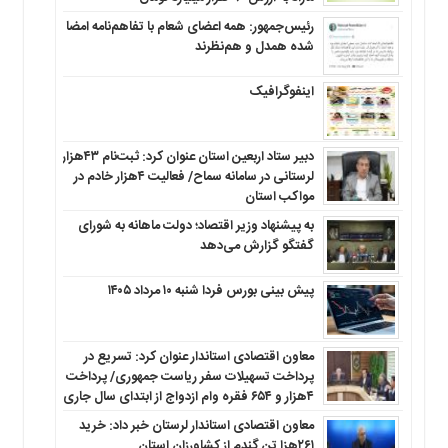
رئیس‌جمهور: همه اعضای شعام با تفاهم‌نامه امضا
شده همدل و هم‌نظرند
اینفوگرافیک
دبیر ستاد اربعین استان عنوان کرد: ثبت‌نام ۴۳هزار
لرستانی در سامانه سماح/ فعالیت ۴هزار خادم در
مواکب استان
به پیشنهاد وزیر اقتصاد؛ دولت ماهانه به شورای
گفتگو گزارش می‌دهد
پیش بینی بورس فردا شنبه ۱۰ مرداد ۱۴۰۵
معاون اقتصادی استاندار عنوان کرد: تسریع در
پرداخت تسهیلات سفر ریاست جمهوری/ پرداخت
۴هزار و ۶۵۴ فقره وام ازدواج از ابتدای سال جاری
معاون اقتصادی استاندار لرستان خبر داد: خرید
۲۶۱هزا تن گندم از کشاورزان استان