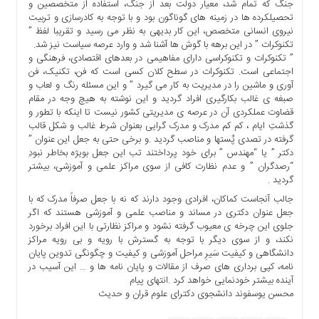
جنگ که تمام شد، معیار دولت بعد از جنگ، استفاده از متخصصین و
تحصیلکرده ها در زمینه های گوناگون بود و با توجه به کادرسازی و تربیت
نیروی انسانی متخصص، این کار بدیهی به نظر می رسید و تقریبا لفظ ”
تکنوکرات ” در این برهه با گوش ها آشنا شد و وارد عرصه سیاست نیز شد.
” تکنوکرات و تکنوکراسی دارای مفاهیمی در بعدهای اقتصادی، فرهنگی و
اجتماعی است. تکنوکرات در سطح کلان کسی است که فن، تکنیک، فن
آوری و ماشین را در مدیریت به کار می گیرد ” و این مسئله رنگ و لعاب و
صبغه ی غالب بکارگیری افراد گردید و این نوشته به هیچ وجه در مقام
قضاوت عملکردی آن در عرصه ی مدیریتی کشور نیست تا اینکه با تطور و
گذشتِ ایام ، کم کم مدرک و مدرک گرایی بعنوان شرط غالب و شکل قالب
گرفته در تصدی پُستها و مناصب گردید .و برخی حتی به جعل این عنوان ”
دکتر ” یا “مهندس ” برای خود پرداختند تب این جعل بویژه بخاطر نبودِ
“رصدگران ” و عدم نظارت کافی از سوی مراکز علمی و آموزشی، بیشتر
گردید .
جالب آنجاست کماکان، افرادی وجود دارند که نه با جعل صرفاً مدرک که با
جعل عنوان دکتری در مساند و مناصب علمی و آموزشی هستند که اگر
جلوی این چرخه ی معیوب گرفته نشود و مراکز نظارتی با این افراد برخورد
نکند، و از سوی دیگر با توجه به گسترش با رویه و بی رویه مراکز
دانشگاهی و کیفیت سَیرِ مراحل آموزشی و کیفیت و چگونگی تدوین پایان
نامه، کپی برداری های صرف از مقالات و پایان نامه ها و … این آسیب در
آینده بیشتر خودنمایی خواهد کرد .انتهای پیام
محسن یوسفوند دانشجوی دکترای علوم قران و حدیث