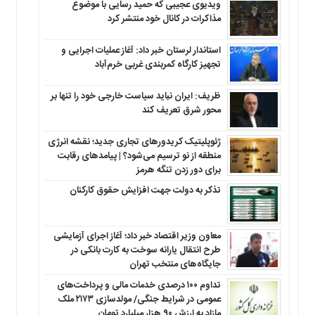
ویدیوی عجیبی که حمید رسایی با موضوع
مذاکرات در کانال خود منتشر کرد
استاندار لرستان خبر داد: آغاز عملیات اجرایی و
تجهیز کارگاه کمربندی غربی خرم‌آباد
ظریف: ایران نباید سیاست خارجی خود را تنها بر
محور شرق تعریف کند
ژئوپلیتیک کریدورهای تجاری جدید؛ نقشه انرژی
منطقه‌ از نو ترسیم می‌شود؟ | پیامدهای رقابت
برای دور زدن تنگه هرمز
تذکر به دولت جهت افزایش حقوق کارکنان ‌
معاون وزیر اقتصاد خبر داد؛ آغاز اجرای آزمایشی
طرح انتقال یارانه سوخت به کارت بانکی در
جایگاه‌های منتخب تهران
تداوم ۱۰۰ درصدی خدمات مالی و پرداخت‌های
عمومی در شرایط جنگی/ مولدسازی ۲۱۷۳ ملک
مازاد به ارزش ۹۰ هزار میلیارد تومان