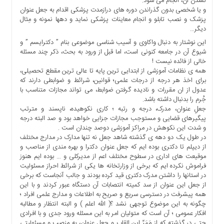
نشدن آن، انجام می شود.
ها
و یا شخصی بدون گذراندن دوره های درازمدت پزشکی اقدام به جعل عنوان
پزشک و نصب تابلو و انجام معاینات پزشکی نماید و دهها نمونه و مِثال
درباره
دیگر…
ما
این نوشتار به دنبال واکاوی و آسیب شناسی موضوعی بنام ” دکترایسم ” و
اخبار
شیوع آن در جامعه کنونی است، اما قبل از ورود به بحث، ذکر چند مسئله
سایت
خالی از فائده نیست !
همه ی نظامات آموزشی از ابتدایی ترین پایه تا عالی ترین مقطع تحصیلی،
ارتباط
برای اخذ هر درجه از درجات علمی؛ قوانین، شرائط و ضوابطی دارند که
با
عدول از ان مقررات و نادیده گرفتن ضوابط، می تواند مجازات متناسب با
ما
جُرم را بدنبال داشته باشد.
برگه
جعلِ عنوان، مدرک، درجه و رتبه ؛ کاری نکوهیده، ناپسند و مترتب
پیگیرهای قضایی و مستوجب مجازات جزایی خواهد بود و صد البته درجه
نمونه
و شدت این نکوهش در مراکز آموزشی دوصد چندان است .
تعرفه
در طول یک دو دهه ی گذشته شاهد جعل نه تنها مدارک در مدارج مختلف
ها
از دیپلم تا دکتری بوده ایم که جعل عنوان دکترا و بهره مندی از مناصب و
موقیعت های اداری در سطوح مختلف اعم از مدیرکلی و … بوده ایم هنوز
درباره
فراموش نکرده ایم که برخی از وزارتخانه ها یکی از شرائط احراز مسئولیت
ما
در استانها را داشتن مدرک دکتری قید کرده بودند و جالب آنجاست که برخی
از جعل این عنوان از سد کمیته انتصابات آن دستگاه عبور کردند و با این
چند
همه پیشرفت در دسترسی سریع و صریح به اطلاعات و مدارج علمی افراد ؛
رسانه
چگونه به این موضوع توجهی نشد ؟( الله اعلم ) و البته انتظار و مطالبه
ارتباط
افکار عمومی ؛ آن است که متولیان امر به این مسئله ورود جدی و با افرادی
با
حتی در گذشته که از مَمَرِّ این القاب و جعل عنوان، به منصب و مسئولیتی