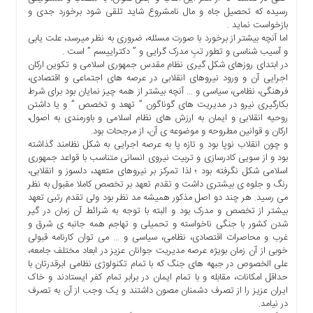
ما
رسیده که تحصیل جاه و مال نامشروع شاید تلقی شود برخورد جدی و
بازخواست نماید .
برگه
اما آنچه بیشتر از برخورد با صورت مسئله، ضروری به نظر میرسد، علت یابی
نمونه
و آسیب شناسی و تطور تبِ مدرک گرایی و ” دکتراییسم ” است .
در ابتدای روزهای شکل گیری نظام مقدس جمهوری اسلامی و تکوین ارکان
تعرفه
اجرایی آن و ورود نیروهای انقلابی در عرصه های اجتماعی و اقتصادی،
ها
فرهنگی، نظامی، سیاسی و … آنچه بیشتر از همه چیز نمایان بود برای شرط
درباره
بکارگیری نیرو در مدیریت های گوناگون ” تهعد و تخصص ” و یا داشتن
روحیه انقلابی و ایمان به ارزش های نظام اسلامی و باورمندی به اصول،
ما
ارکان و قوانین مطروحه و موضوعه ی آن، از مرجحات بود.
و چون انقلاب نوپا بود و تازه پا به عرصه اجرایی به شکل نظامند گذاشته
بود و از سویی کادرسازی و تربیت نیروی انسانی متناسب با قواعد جمهوری
اسلامی شکل نگرفته بود ؛ لذا تمرکز بر نیروهای متعهد، دلسوز و انقلابی،
رنگ و جلوه ی بیشتری داشت و تقدم تعهد بر تخصص کاملا مقبول به نظر
می رسید. هر چند دو اصل مذکور همیشه مد نظر بود ولی تقدم رتبی تعهد
بیشتر از تخصص و مدرک بود و البته با توجه به شرائط آن زمان در گیر
شدن کشور با جنگی ناخواسته و تحمیلی و تهاجم همه جانبه ی شرق و
غرب و محاصرات اقتصادی، نظامی، سیاسی و … می توان کارنامه قبولی
خوبی از آن زمان بویژه عرصه مدیریت جوانان عزیز در ابعاد مختلف جامعه،
علی الخصوص در جبهه های جنگ که با تمام تکنولوژی نظامی ابرقدرتان با
حداقل امکانات، مقابله و با تمام ایمان در برابر تمام کفر ایستادند و خاک
ایران عزیز را از تصرف دشمنان مصون داشتند و یک وجب از آن به تصرف
در نیامد.