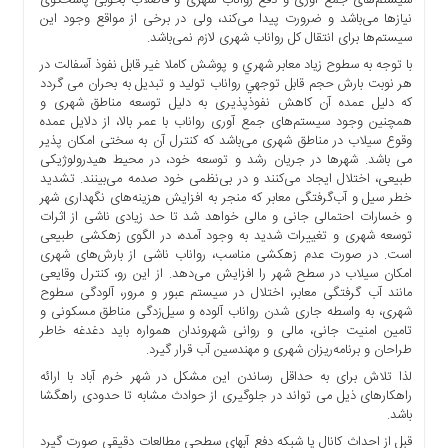
ها
نیازها می‌باشد و ضرورت پیدا می‌کند، ولی در برخی از مواقع وجود این
سیستم‌ها برای انتقال کل رواناب شهری لازم نمی‌باشد.
درباره
با توجه به سطوح زياد معابر شهري و پوشش كاملا غير قابل نفوذ آسفالت در
ما
هر نوبت بارش حجم قابل توجهي رواناب توليد و تبدیل به بحران می گردد
اخبار
که دلیل عمده آن کاهش نفوذپذیری به دلیل توسعه مناطق شهری و
سایت
همچنین وجود سیستم‌های جمع آوری رواناب با عمر بالا، از دلایل عمده
وقوع سیلاب در مناطق شهری می‌باشد که کنترل آن به سختی امکان پذیر
ارتباط
می باشد. شهرها در جریان رشد و توسعه خود، در محیط هیدرولوژیکی
با
طبیعی، اختلال ایجاد می‌کنند و در بی‌نظمی خود صدمه می‌بینند. تشدید
ما
خطر سیل و آب‌گرفتگی معابر که منجر به افزایش هزینه‌های نگهداری شهر
و خسارات احتمالی جانی و مالی خواهد شد تا حد زیادی ناشی از اثرات
برگه
توسعه شهری و تغییرات شدید به وجود آمده، در الگوی زهکشی طبیعی
نمونه
است. در صورت عدم زهکشی مناسب، رواناب ناشی از بارش‌های شهری
تعرفه
امکان سیلاب در سطح شهر را افزایش می‌دهد. از این رو، کنترل وقایعی
ها
مانند آب گرفتگی معابر، اختلال در سیستم عبور و مرور، آلودگی سطوح
شهری، به واسطه جاری شدن رواناب آلوده و سیل‌زدگی مناطق مسکونی و
درباره
تامین امنیت جانی، مالی و روانی شهروندان همواره باید دغدغه خاطر
ما
طراحان و برنامه‌ریزان شهری و مهندسین آب قرار گیرد.
چند
لذا تلاش برای به حداقل رساندن این مشکل در شهر خرم آباد با ارائه
راهکارهای ذیل می تواند در جلوگیری از حوادث مشابه تا حدودی راهگشا
رسانه
باشد.
ارتباط
قبل از احداث کانال یا شبکه دفع آبهای سطحی مطالعات دقیقی صورت گیرد
با