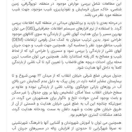
این مطالعات شامل بررسی عوارض موجود در منطقه، توپوگرافی، زمین
ما
شناسی، خاک، میزان فرسایش و نفوذپذیری، شیب موجود، جهت شیب
برگه
منطقه مورد نظر می باشد.
نمونه
در مرحله بعدی با بازدید و برداشتهای میدانی در منطقه کلیه اطلاعات بررسی
تعرفه
گردد. با استفاده از نرم افزارهای سیستم اطلاعات جغرافیایی(GIS) می توان
بهترین مسیر را برای هدایت آبهای ناشی از بارندگی به سوی کانالهای موجود
ها
طراحی نمود. بدین ترتیب میتوان به کمک مدل رقومی ارتفاعات (DEM)
درباره
شیب مناطق مورد نظر را محاسبه کرد. همچنین جهت شیب و جهت جریان
ما
آبهای ناشی از بارندگی را بررسی نمود و مسیری را طراحی کرد که از لحاظ
شیب و مصالح به کار رفته استاندارد باشد. همچنین می توان مناسب ترین
محله برای احداث دریچه های فاضلاب را تعیین کرد تا آب ناشی از بارندگی
کاملاً به داخل آنها هدایت شود.
جدول عریض ضلع شرقی خیابان انقلاب که از میدان ۲۲ بهمن شروع و تا
بیمارستان عشایر ادامه دارد، در زمان پیک به دلیل عدم گنجایش دبی بالای
آب در روزهای بارانی جوابگوی رواناب ناشی از بارندگی نبوده و علاوه بر
سطح خیابان انقلاب عملاً امکان تشخیص پلها بر روی جدوال را غیر ممکن
و باعث بوجود آمدن حوادث تلخ و ناگوار برای همشهریان می گردد، در
صورتیکه چنانچه این آب به ضلع غربی خیابان هدایت و قسمتی از آن از
طریق خیابان های بعثت و شهید دلفان به سمت رودخانه هدایت گردد،
شاهد مشکلات کمتری خواهیم بود.
همچنین می توان با آموزش شهروندان و آشنایی آنها با فرهنگ شهرنشینی
نه صرفاً شهرگرایی تا حدودی از افزایش زباله در مسیرهای جریان آب