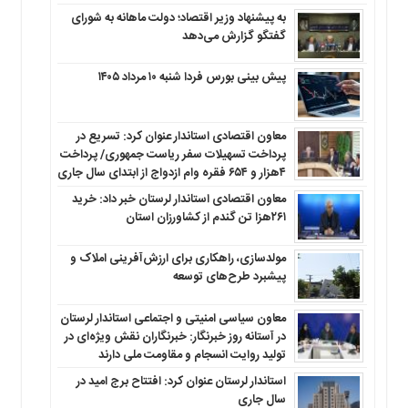
به پیشنهاد وزیر اقتصاد؛ دولت ماهانه به شورای
گفتگو گزارش می‌دهد
پیش بینی بورس فردا شنبه ۱۰ مرداد ۱۴۰۵
معاون اقتصادی استاندار عنوان کرد: تسریع در
پرداخت تسهیلات سفر ریاست جمهوری/ پرداخت
۴هزار و ۶۵۴ فقره وام ازدواج از ابتدای سال جاری
معاون اقتصادی استاندار لرستان خبر داد: خرید
۲۶۱هزا تن گندم از کشاورزان استان
مولدسازی، راهکاری برای ارزش‌آفرینی املاک و
پیشبرد طرح‌های توسعه
معاون سیاسی امنیتی و اجتماعی استاندار لرستان
در آستانه روز خبرنگار: خبرنگاران نقش ویژه‌ای در
تولید روایت انسجام و مقاومت ملی دارند
استاندار لرستان عنوان کرد: افتتاح برج امید در
سال جاری