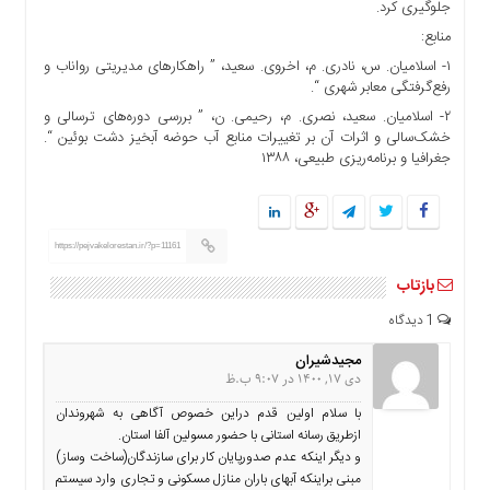
جلوگیری کرد.
منابع:
۱- اسلامیان. س، نادری. م، اخروی. سعید، ” راهکارهای مدیریتی رواناب و
رفع‌گرفتگی معابر شهری “.
۲- اسلامیان. سعید، نصری. م، رحیمی. ن، ” بررسی دوره‌های ترسالی و
خشک‌سالی و اثرات آن بر تغییرات منابع آب حوضه آبخیز دشت بوئین “.
جغرافیا و برنامه‌ریزی طبیعی، ۱۳۸۸
https://pejvakelorestan.ir/?p=11161
بازتاب
1 دیدگاه
مجیدشیران
دی 17, 1400 در 9:07 ب.ظ
با سلام اولین قدم دراین خصوص آگاهی به شهروندان
ازطریق رسانه استانی با حضور مسولین آلفا استان.
و دیگر اینکه عدم صدورپایان کار برای سازندگان(ساخت وساز)
مبنی براینکه آبهای باران منازل مسکونی و تجاری وارد سیستم