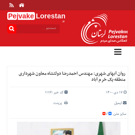
Pejvake
Lorestan
.ir
منوی
بالا
خانه
ارتباط
با
ما
درباره
روان آبهای شهری: مهندس احمدرضا دولتشاه معاون شهرداری
ما
منطقه یک خرم آباد
تعرفه
ها
۱۷ دی ۱۴۰۰
کد خبر 11161
منوی
ایمیل
پرینت
اصلی
سایز متن
/
خانه
عمومی