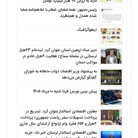
مازاد به ارزش ۹۰ هزار میلیارد تومان
رئیس‌جمهور: همه اعضای شعام با تفاهم‌نامه امضا
شده همدل و هم‌نظرند
اینفوگرافیک
دبیر ستاد اربعین استان عنوان کرد: ثبت‌نام ۴۳هزار
لرستانی در سامانه سماح/ فعالیت ۴هزار خادم در
مواکب استان
به پیشنهاد وزیر اقتصاد؛ دولت ماهانه به شورای
گفتگو گزارش می‌دهد
پیش بینی بورس فردا شنبه ۱۰ مرداد ۱۴۰۵
معاون اقتصادی استاندار عنوان کرد: تسریع در
پرداخت تسهیلات سفر ریاست جمهوری/ پرداخت
۴هزار و ۶۵۴ فقره وام ازدواج از ابتدای سال جاری
معاون اقتصادی استاندار لرستان خبر داد: خرید