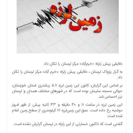
اجتماعی
سیاسی
اقتصادی
ورزشی
فرهنگی
و
هنری
علمی
و
دقایقی پیش زلزله «خرم‌آباد» مرکز لرستان را تکان داد.
آموزشی
به گزار پژواک لرستان ، دقایقی پیش زلزله «خرم آباد» مرکز لرستان را تکان
داد.
دسترسی
بر اساس این گزارش، کانون این زمین لرزه ۵.۷ ریشتری استان خوزستان،
سریع
حوالی مسجد سلیمان بوده است که در شهرهای مختلف همدان و لرستان
ارتباط
نیز احساس شد.
با
این زمین لرزه در ساعت ۱۱ و ۳۰ دقیقه و ۳۳ ثانیه پیش از ظهر امروز
ما
دوشنبه رخ داده است. عمق این زمین‌لرزه ۱۷ کیلومتری از سطح زمین اعلام
برگه
شده است.
نمونه
گفتنی است که تاکنون خسارتی از این زلزله در لرستان گزارش نشده است.
تعرفه