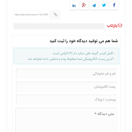
ها
درباره
https://pejvakelorestan.ir/?p=2405
ما
بازتاب
اخبار
سایت
شما هم می توانید دیدگاه خود را ثبت کنید
ارتباط
با
- کامل کردن گزینه های ستاره دار (*) الزامی است
ما
- آدرس پست الکترونیکی شما محفوظ بوده و نمایش داده نخواهد شد
برگه
نمونه
تعرفه
ها
درباره
ما
چند
رسانه
ارتباط
با