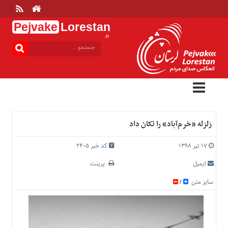
Pejvake
Lorestan
.ir
منوی
بالا
خانه
ارتباط
با
ما
درباره
زلزله «خرم‌آباد» را تکان داد
ما
تعرفه
۱۷ تیر ۱۳۹۸
کد خبر 2405
ها
ایمیل
پرینت
منوی
سایز متن
/
اصلی
خانه
عمومی