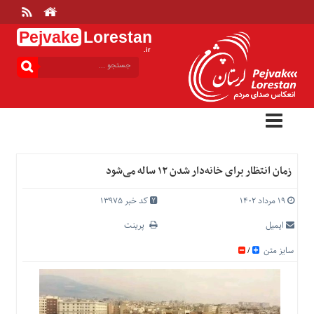
Pejvake
Lorestan
.ir
منوی
بالا
خانه
ارتباط
با
ما
درباره
زمان انتظار برای خانه‌دار شدن ۱۲ ساله می‌شود
ما
تعرفه
۱۹ مرداد ۱۴۰۲
کد خبر 13975
ها
ایمیل
پرینت
منوی
سایز متن
/
اصلی
خانه
عمومی