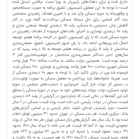
خارج شده و برای دهک‌‌های پایین‌تر به رویا دست نیافتنی تبدیل شده
ها
است؛ با توجه به این معضل، کمیسیون تلفیق برنامه به صورت مسئله‌محور
درباره
و واقع‌بینانه به حوزه مسکن وارد شد و با تعیین اهداف راهبردی مشخص
چند گام اساسی برای حل مسئله مسکن برداشت.به گفته وی، در کنار
ما
کاهش زمان دسترسی به مسکن، رشد ۱۵ درصدی توسعه صنعتی سازی و
اخبار
رشد ۲۰ درصدی نوسازی و احیای بافت‌های فرسوده از اهداف راهبردی در
حوزه مسکن است که با رای کمیسیون تلفیق در لایحه برنامه هفتم توسعه
سایت
اعمال شد.پیرهادی ادامه داد: با رای امروز کمیسیون تلفیق، صنعتی‌سازی
ارتباط
ساختمان با رشد ۵ برابری در برنامه هفتم توسعه به ۱۵ درصد رسید که در
با
سال‌های اخیر حداکثر صنعتی‌سازی ساختمان در خوشبینانه‌ترین آمار ۳
ما
درصد بوده است. همچنین دولت مکلف به ساخت سالانه ۳۰۰ هزار واحد
مسکن شهری، ساخت ۲۰۰ هزار واحد روستایی و نوسازی ۲۰۰ مسکن بابت
برگه
فرسوده شد.وی در پایان تاکید کرد: با توجه به سهم ۷۰ درصدی مسکن از
نمونه
سبد هزینه خانواده‌ها، باید پرداختن به معضل مسکن به صورت اولویت‌دار
تعرفه
در دستور کار دولت قرار گیرد. امیدواریم با حمایت‌های مجلس در حوزه
ها
تولید مسکن، دولت بتواند وعده‌های خود به مردم در حوزه مسکن را محقق
کند.این گفته‌ها در حالی است که تجارت‌نیوز در گزارشی از رشد ۱۰۹ درصدی
درباره
قیمت مسکن در دولت رئیسی خبر داده است.روند قیمت مسکن در ۲ سال
ما
نخست دوره رئیسیدر ابتدای تنفیذ حکم رئیسی و بر اساس گزارش‌های
بانک مرکزی قیمت هر متر مسکن در تهران حدود ۳۱ میلیون تومان اعلام
چند
شده بود.تا یک سال بعد گزارش‌های بازار مسکن تهران هر ماه حاکی از روند
رسانه
صعودی قیمت بود تا آنجا که قیمت هر متر خانه تا مرداد سال ۱۴۰۱ حدود
ارتباط
۳۸ درصد صعود قیمت را تجربه کرد و به متری ۴۲ میلیون و ۷۲۹ هزار
با
تومان رسید.قیمت مسکن تا آذرماه ۱۴۰۱ باز هم مسیری رو به بالا داشت و