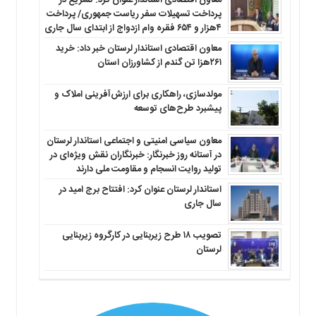
معاون اقتصادی استاندار عنوان کرد: تسریع در
پرداخت تسهیلات سفر ریاست جمهوری/ پرداخت
۴هزار و ۶۵۴ فقره وام ازدواج از ابتدای سال جاری
معاون اقتصادی استاندار لرستان خبر داد: خرید
۲۶۱هزا تن گندم از کشاورزان استان
مولدسازی، راهکاری برای ارزش‌آفرینی املاک و
پیشبرد طرح‌های توسعه
معاون سیاسی امنیتی و اجتماعی استاندار لرستان
در آستانه روز خبرنگار: خبرنگاران نقش ویژه‌ای در
تولید روایت انسجام و مقاومت ملی دارند
استاندار لرستان عنوان کرد: افتتاح برج امید در
سال جاری
تصویب ۱۸ طرح زیربنایی در کارگروه زیربنایی
لرستان