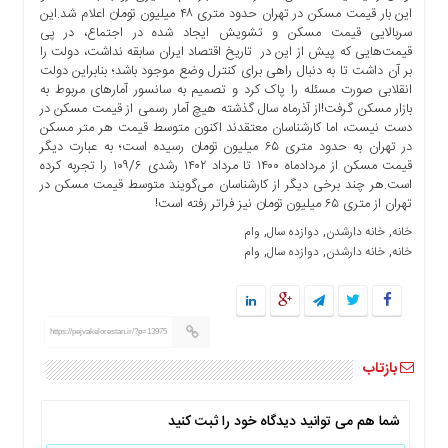
این بار قیمت مسکن در تهران حدود متری ۴۸ میلیون تومان اعلام شد.این
ما
سربالایی قیمت مسکن و تشویش ایجاد شده در اجتماع، در پی
برگه
قیمت‌هایی که پیش از این در تاریخ اقتصاد ایران سابقه نداشت، دولت را
نمونه
بر آن داشت تا به دنبال راهی برای کنترل وضع موجود باشد؛ بنابراین دولت
انقلابی صورت مسئله را پاک کرد و تصمیم به سانسور آمارهای مربوط به
تعرفه
بازار مسکن گرفت!از آذرماه سال گذشته هیچ آمار رسمی از قیمت مسکن در
ها
دست نیست، اما کارشناسان معتقدند اکنون متوسط قیمت هر متر مسکن
در تهران به حدود متری ۶۵ میلیون تومان رسیده است؛ به عبارت دیگر
درباره
قیمت مسکن از مردادماه ۱۴۰۰ تا مرداد ۱۴۰۲ رشدی ۱۰۹/۶ را تجربه کرده
ما
است.هر چند برخی دیگر از کارشناسان می‌گویند متوسط قیمت مسکن در
تهران از متری ۶۵ میلیون تومان نیز فراتر رفته است!
, 
, 
, 
خانه
خانه دارشدن
دوازده سال
وام
, 
, 
, 
خانه
خانه دارشدن
دوازده سال
وام
https://pejvakelorestan.ir/?p=13975
بازتاب
شما هم می توانید دیدگاه خود را ثبت کنید