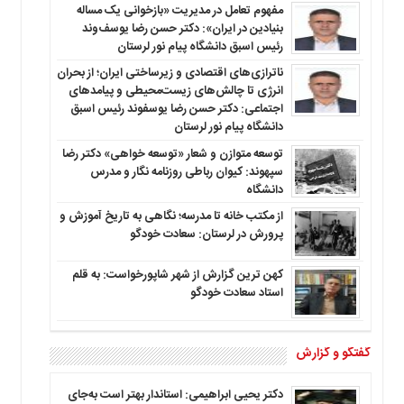
مفهوم تعامل در مدیریت «بازخوانی یک مساله
بنیادین در ایران»: دکتر حسن رضا یوسف‌وند
رئیس اسبق دانشگاه پیام نور لرستان
ناترازی‌های اقتصادی و زیرساختی ایران؛ از بحران
انرژی تا چالش‌های زیست‌محیطی و پیامدهای
اجتماعی: دکتر حسن رضا یوسفوند رئیس اسبق
دانشگاه پیام نور لرستان
توسعه متوازن و شعار «توسعه خواهی» دکتر رضا
سپهوند: کیوان رباطی روزنامه نگار و مدرس
دانشگاه
از مکتب خانه تا مدرسه؛ نگاهی به تاریخ آموزش و
پرورش در لرستان: سعادت خودگو
کهن ترین گزارش از شهر شاپورخواست: به قلم
استاد سعادت خودگو
گفتگو و گزارش
دکتر یحیی ابراهیمی: استاندار بهتر است به‌جای