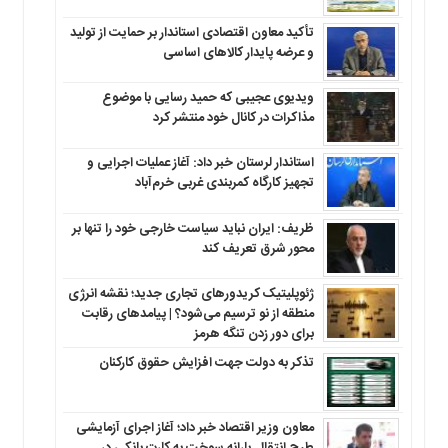
تأکید معاون اقتصادی استاندار بر حمایت از تولید
و عرضه پایدار کالاهای اساسی
ویدیوی عجیبی که حمید رسایی با موضوع
مذاکرات در کانال خود منتشر کرد
استاندار لرستان خبر داد: آغاز عملیات اجرایی و
تجهیز کارگاه کمربندی غربی خرم‌آباد
ظریف: ایران نباید سیاست خارجی خود را تنها بر
محور شرق تعریف کند
ژئوپلیتیک کریدورهای تجاری جدید؛ نقشه انرژی
منطقه‌ از نو ترسیم می‌شود؟ | پیامدهای رقابت
برای دور زدن تنگه هرمز
تذکر به دولت جهت افزایش حقوق کارکنان ‌
معاون وزیر اقتصاد خبر داد؛ آغاز اجرای آزمایشی
طرح انتقال یارانه سوخت به کارت بانکی در