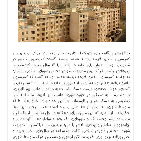
اجتماعی
سیاسی
اقتصادی
ورزشی
فرهنگی
و
هنری
به گزارش پایگاه خبری پژواک لرستان به نقل از تجارت نیوز/ نایب رییس
کمیسیون تلفیق لایحه برنامه هفتم توسعه گفت: کمیسیون تلفیق در
علمی
مصوبه‌ای زمان انتظار برای خانه دار شدن را ۱۲ سال تعیین کرد.محسن
و
پیرهادی، رئیس فراکسیون مدیریت شهری مجلس شورای اسلامی با اشاره
آموزشی
به جلسه کمیسیون تلفیق لایحه برنامه هفتم توسعه گفت که کمیسیون
تلفیق برنامه هفتم توسعه، زمان انتظار برای خانه دار شدن را ۱۲ سال تعیین
دسترسی
کرد.وی جهش صعودی قیمت مسکن نسبت به درآمد را عامل بروز نابرابری
سریع
در دسترسی به مسکن در حوزه شهری دانست و افزود: متاسفانه سن
ارتباط
دسترسی به مسکن در پی نابسامانی در این حوزه برای خانوارهای طبقه
با
متوسط شهری به بیش از ۳۰ سال رسیده است. حتی برخی ارزیابی‌ها
حکایت از این دارد که این میزان برای دهک‌های اول به بیش از یک قرن
ما
می‌رسد؛ ارقام وحشتناک و دلهره‌آوری که رفع و سامان‌دهی آنها تدبیر و
برگه
چاره‌جویی اساسی و واقع‌بینانه‌ای را می‌طلبید.رییس فراکسیون مدیریت
نمونه
شهری مجلس شورای اسلامی گفت: متاسفانه در سال‌های اخیر خرید و
حتی برنامه ریزی برای خرید مسکن از توان و دسترس طبقه متوسط شهری
تعرفه