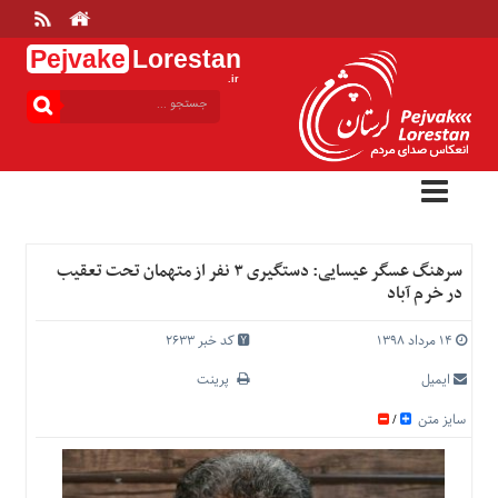
Pejvake
Lorestan
.ir
منوی
بالا
خانه
ارتباط
با
ما
درباره
سرهنگ عسگر عیسایی: دستگیری ۳ نفر از متهمان تحت تعقیب
ما
در خرم آباد
تعرفه
ها
۱۴ مرداد ۱۳۹۸
کد خبر 2633
منوی
ایمیل
پرینت
اصلی
سایز متن
/
خانه
عمومی