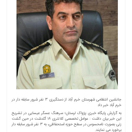
اجتماعی
سیاسی
اقتصادی
ورزشی
فرهنگی
و
هنری
علمی
و
آموزشی
دسترسی
سریع
ارتباط
جانشین انتظامی شهرستان خرم آباد از دستگیری ۳ نفر شرور سابقه دار در
با
خرم آباد خبر داد
ما
به گزارش پایگاه خبری پژواک لرستان؛ سرهنگ عسگر عیسایی در تشریح
برگه
این خبر بیان داشت : عوامل تخصصی کلانتری ۱۸ گلدشت در حین گشت
نمونه
زنی بصورت نامحسوس در سطح حوزه استحفاظی، به ۳ نفر شرور سابقه دار
تعرفه
برخورد می نمایند.