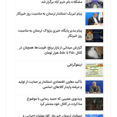
مشکلات بام خرم آباد برگزار شد
پیام تبریک استاندار لرستان به‌ مناسبت روز خبرنگار
پیام مدیر پایگاه خبری پژواک لرستان به مناسبت
روز خبرنگار
گزارش میدانی از بازار برنج؛ قیمت‌ها همچنان در
کانال ۴۵۰ تا ۵۵۰ هزار تومان
اینفوگرافی
تأکید معاون اقتصادی استاندار بر حمایت از تولید
و عرضه پایدار کالاهای اساسی
ویدیوی عجیبی که حمید رسایی با موضوع
مذاکرات در کانال خود منتشر کرد
استاندار لرستان خبر داد: آغاز عملیات اجرایی و