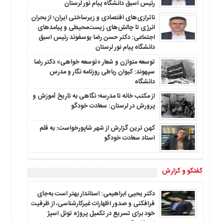
رئیس اسبق دانشگاه پیام نور لرستان
ناترازی‌های اقتصادی و زیرساختی ایران؛ از بحران
انرژی تا چالش‌های زیست‌محیطی و پیامدهای
اجتماعی: دکتر حسن رضا یوسفوند رئیس اسبق
دانشگاه پیام نور لرستان
توسعه متوازن و شعار «توسعه خواهی» دکتر رضا
سپهوند: کیوان رباطی روزنامه نگار و مدرس
دانشگاه
از مکتب خانه تا مدرسه؛ نگاهی به تاریخ آموزش و
پرورش در لرستان: سعادت خودگو
کهن ترین گزارش از شهر شاپورخواست: به قلم
استاد سعادت خودگو
گفتگو و گزارش
دکتر یحیی ابراهیمی: استاندار بهتر است به‌جای
فرافکنی و صدور اظهارات غیرکارشناسی، از ظرفیت
خود برای تسریع در تکمیل پروژه تونل اسپژ