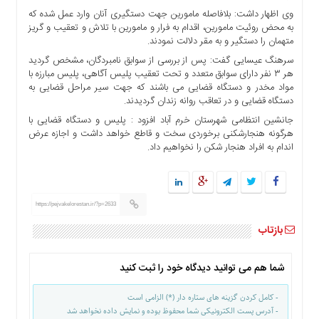
ها
وی اظهار داشت: بلافاصله مامورین جهت دستگیری آنان وارد عمل شده که
به محض روئیت مامورین، اقدام به فرار و مامورین با تلاش و تعقیب و گریز
درباره
متهمان را دستگیر و به مقر دلالت نمودند.
ما
سرهنگ عیسایی گفت: پس از بررسی از سوابق نامبردگان، مشخص گردید
اخبار
هر ۳ نفر دارای سوابق متعدد و تحت تعقیب پلیس آگاهی، پلیس مبارزه با
سایت
مواد مخدر و دستگاه قضایی می باشند که جهت سیر مراحل قضایی به
دستگاه قضایی و در تعاقب روانه زندان گردیدند.
ارتباط
با
جانشین انتظامی شهرستان خرم آباد افزود : پلیس و دستگاه قضایی با
هرگونه هنجارشکنی برخوردی سخت و قاطع خواهد داشت و اجازه عرض
ما
اندام به افراد هنجار شکن را نخواهیم داد.
برگه
نمونه
تعرفه
ها
https://pejvakelorestan.ir/?p=2633
درباره
بازتاب
ما
چند
شما هم می توانید دیدگاه خود را ثبت کنید
رسانه
- کامل کردن گزینه های ستاره دار (*) الزامی است
ارتباط
- آدرس پست الکترونیکی شما محفوظ بوده و نمایش داده نخواهد شد
با