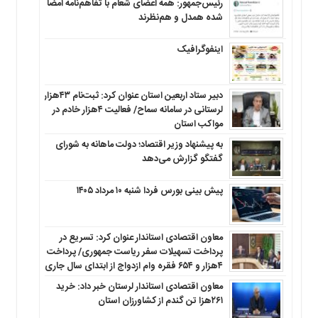
رئیس‌جمهور: همه اعضای شعام با تفاهم‌نامه امضا
شده همدل و هم‌نظرند
اینفوگرافیک
دبیر ستاد اربعین استان عنوان کرد: ثبت‌نام ۴۳هزار
لرستانی در سامانه سماح/ فعالیت ۴هزار خادم در
مواکب استان
به پیشنهاد وزیر اقتصاد؛ دولت ماهانه به شورای
گفتگو گزارش می‌دهد
پیش بینی بورس فردا شنبه ۱۰ مرداد ۱۴۰۵
معاون اقتصادی استاندار عنوان کرد: تسریع در
پرداخت تسهیلات سفر ریاست جمهوری/ پرداخت
۴هزار و ۶۵۴ فقره وام ازدواج از ابتدای سال جاری
معاون اقتصادی استاندار لرستان خبر داد: خرید
۲۶۱هزا تن گندم از کشاورزان استان