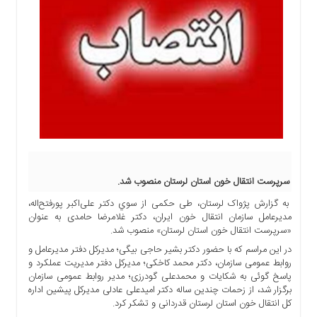
اجتماعی
سیاسی
اقتصادی
ورزشی
فرهنگی
و
هنری
علمی
و
آموزشی
سرپرست انتقال خون استان لرستان منصوب شد.
دسترسی
به گزارش پژواک لرستان، طی حکمی از سوي دكتر علی‌اکبر پورفتح‌اله،
سریع
مديرعامل سازمان انتقال خون ايران،‌ دکتر غلامرضا حامدی به عنوان
ارتباط
«سرپرست انتقال خون استان لرستان» منصوب شد.
با
در این مراسم که با حضور دکتر بشیر حاجی بیگی؛ مدیرکل دفتر مدیرعامل و
ما
روابط عمومی سازمان، دکتر محمد کاخکی؛ مدیرکل دفتر مدیریت عملکرد و
برگه
پاسخ گوئی به شکایات و محمدعلی گودرزی؛ مدیر روابط عمومی سازمان
برگزار شد، از زحمات چندین ساله دکتر امیدعلی عادلی مدیرکل پیشین اداره
نمونه
کل انتقال خون استان لرستان قدردانی و تشکر کرد.
تعرفه