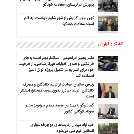
پرورش در لرستان: سعادت خودگو
کهن ترین گزارش از شهر شاپورخواست: به قلم
استاد سعادت خودگو
گفتگو و گزارش
دکتر یحیی ابراهیمی: استاندار بهتر است به‌جای
فرافکنی و صدور اظهارات غیرکارشناسی، از ظرفیت
خود برای تسریع در تکمیل پروژه تونل اسپژ
استفاده کند
رئیس سازمان حمایت از تولید کنندگان و مصرف
کنندگان: تولید خودرو بدون عرضه مصداق احتکار
است
گفت‌وگو با مهندس محمد مقدم بیرانوند مدیر
نمونه بازرگانی کشور
خرم‌آباد میزبان رقابت‌های دوچرخه‌سواری
انتخابی تیم ملی می‌شود