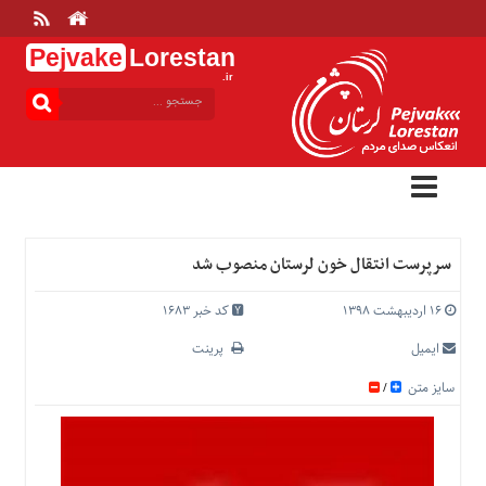
Pejvake
Lorestan
.ir
منوی
بالا
خانه
ارتباط
با
ما
درباره
سرپرست انتقال خون لرستان منصوب شد
ما
تعرفه
۱۶ اردیبهشت ۱۳۹۸
کد خبر 1683
ها
ایمیل
پرینت
منوی
سایز متن
/
اصلی
خانه
عمومی