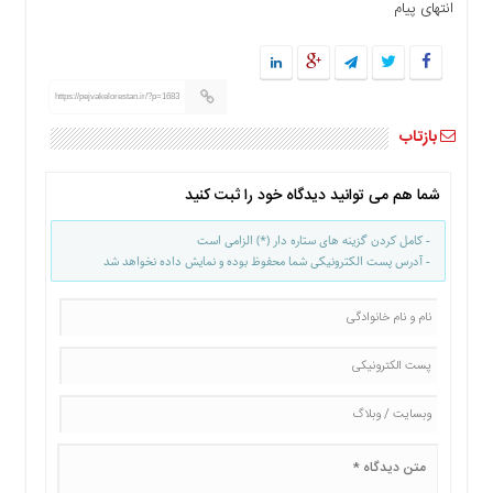
انتهای پیام
ها
درباره
ما
https://pejvakelorestan.ir/?p=1683
اخبار
سایت
بازتاب
ارتباط
با
شما هم می توانید دیدگاه خود را ثبت کنید
ما
برگه
- کامل کردن گزینه های ستاره دار (*) الزامی است
نمونه
- آدرس پست الکترونیکی شما محفوظ بوده و نمایش داده نخواهد شد
تعرفه
ها
درباره
ما
چند
رسانه
ارتباط
با