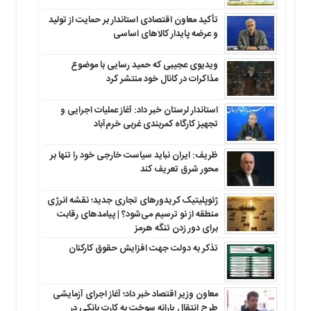
تأکید معاون اقتصادی استاندار بر حمایت از تولید
و عرضه پایدار کالاهای اساسی
ویدیوی عجیبی که حمید رسایی با موضوع
مذاکرات در کانال خود منتشر کرد
استاندار لرستان خبر داد: آغاز عملیات اجرایی و
تجهیز کارگاه کمربندی غربی خرم‌آباد
ظریف: ایران نباید سیاست خارجی خود را تنها بر
محور شرق تعریف کند
ژئوپلیتیک کریدورهای تجاری جدید؛ نقشه انرژی
منطقه‌ از نو ترسیم می‌شود؟ | پیامدهای رقابت
برای دور زدن تنگه هرمز
تذکر به دولت جهت افزایش حقوق کارکنان ‌
معاون وزیر اقتصاد خبر داد؛ آغاز اجرای آزمایشی
طرح انتقال یارانه سوخت به کارت بانکی در