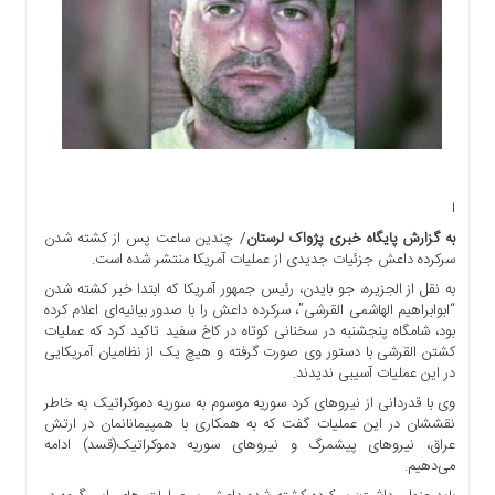
اجتماعی
سیاسی
اقتصادی
ورزشی
فرهنگی
و
هنری
ا
علمی
و
به گزارش پایگاه خبری پژواک لرستان
/ چندین ساعت پس از کشته شدن
سرکرده داعش جزئیات جدیدی از عملیات آمریکا منتشر شده است.
آموزشی
به نقل از الجزیره، جو بایدن، رئیس جمهور آمریکا که ابتدا خبر کشته شدن
دسترسی
“ابوابراهیم الهاشمی القرشی”، سرکرده داعش را با صدور بیانیه‌ای اعلام کرده
سریع
بود، شامگاه پنجشنبه در سخنانی کوتاه در کاخ سفید تاکید کرد که عملیات
ارتباط
کشتن القرشی با دستور وی صورت گرفته و هیچ یک از نظامیان آمریکایی
در این عملیات آسیبی ندیدند.
با
ما
وی با قدردانی از نیروهای کرد سوریه موسوم به سوریه دموکراتیک به خاطر
نقششان در این عملیات گفت که به همکاری با همپیمانانمان در ارتش
برگه
عراق، نیروهای پیشمرگ و نیروهای سوریه دموکراتیک(قسد) ادامه
نمونه
می‌دهیم.
تعرفه