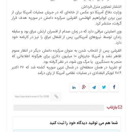
انتشار تصاویر منزل قرداش
وزارت دفاع آمریکا دو عکس از خانه‌ای که در جریان عملیات آمریکا برای از
بین بردن ابوابراهیم الهاشمی القرشی سرکرده داعش در سوریه هدف قرار
گرفت، منتشر کرد.
وی اصلیتی عراقی دارد که در زمان صدام از افسران ارتش عراق بود و سابقه
زندان توسط نیروهای آمریکایی پس از اشغال عراق را نیز در کارنامه خود
دارد.
القرشی پس از انتخاب شدن به عنوان سرکرده داعش دیگر در انظار عموم
ظاهر نشد و آمریکا جایزه‌ای ۱۰ میلیون دلاری برای هرگونه اطلاعاتی که
منجر به دستگیری یا مرگ وی شود، در نظر گرفته بود.
او تقریبا در همان منطقه‌ای در شمال غربی سوریه کشته شد که ۲۷ اکتبر
۲۰۱۹ ابوبکر البغدادی در عملیات نظامی آمریکا از پای درآمد
https://pejvakelorestan.ir/?p=11286
بازتاب
شما هم می توانید دیدگاه خود را ثبت کنید