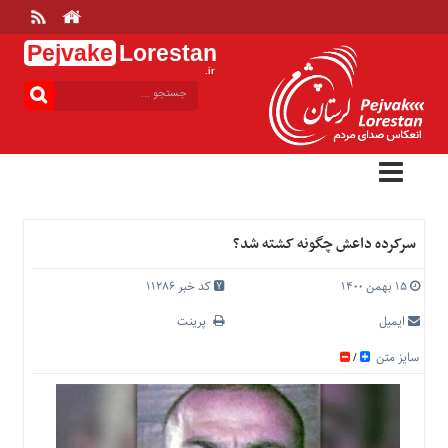
Pejvake
Lorestan
.ir
منوی
بالا
خانه
ارتباط
با
ما
درباره
سرکرده داعش چگونه کشته شد؟
ما
تعرفه
۱۵ بهمن ۱۴۰۰
کد خبر 11286
ها
ایمیل
پرینت
منوی
سایز متن
/
اصلی
خانه
عمومی