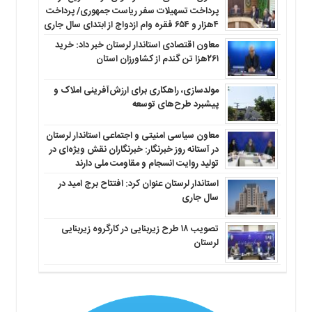
پرداخت تسهیلات سفر ریاست جمهوری/ پرداخت
۴هزار و ۶۵۴ فقره وام ازدواج از ابتدای سال جاری
معاون اقتصادی استاندار لرستان خبر داد: خرید
۲۶۱هزا تن گندم از کشاورزان استان
مولدسازی، راهکاری برای ارزش‌آفرینی املاک و
پیشبرد طرح‌های توسعه
معاون سیاسی امنیتی و اجتماعی استاندار لرستان
در آستانه روز خبرنگار: خبرنگاران نقش ویژه‌ای در
تولید روایت انسجام و مقاومت ملی دارند
استاندار لرستان عنوان کرد: افتتاح برج امید در
سال جاری
تصویب ۱۸ طرح زیربنایی در کارگروه زیربنایی
لرستان