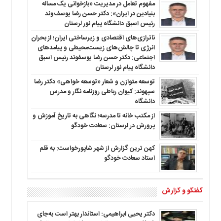
مفهوم تعامل در مدیریت «بازخوانی یک مساله
بنیادین در ایران»: دکتر حسن رضا یوسف‌وند
رئیس اسبق دانشگاه پیام نور لرستان
ناترازی‌های اقتصادی و زیرساختی ایران؛ از بحران
انرژی تا چالش‌های زیست‌محیطی و پیامدهای
اجتماعی: دکتر حسن رضا یوسفوند رئیس اسبق
دانشگاه پیام نور لرستان
توسعه متوازن و شعار «توسعه خواهی» دکتر رضا
سپهوند: کیوان رباطی روزنامه نگار و مدرس
دانشگاه
از مکتب خانه تا مدرسه؛ نگاهی به تاریخ آموزش و
پرورش در لرستان: سعادت خودگو
کهن ترین گزارش از شهر شاپورخواست: به قلم
استاد سعادت خودگو
گفتگو و گزارش
دکتر یحیی ابراهیمی: استاندار بهتر است به‌جای