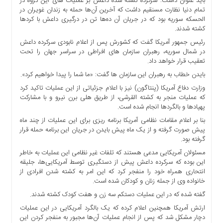
باید عنوان داشت: سرکرده کشته شده داعش بر عملیات های این گروه در
ها
تمام دنیا نظارت مسنقیم داشت که آخرین آن‌ها حمله به زندان غویران در
الحسکه سوریه بود که در جریان آن ده‌ها تن در درگیری داعش با کردها
درباره
کشته‌ شدند.
ما
رئیس جمهور آمریکا گفت که کشورش پس از اعلام نابودی سرکرده داعش
اخبار
در شمال سوریه، رهبران سازمان های افراطی در سراسر جهان را تحت
سایت
تعقیب قرار خواهد داد.
ارتباط
بایدن خطاب به رهبران این سازمان ها گفت: «ما شما را پیدا خواهیم کرد».
با
وزارت دفاع آمریکا (پنتاگون) نیز با اعلام جزئیاتی از این عملیات تاکید کرد
ما
که عملیات منجر به کشته القرشی، از طریق هلی برن نیرو و با مشارکت
پهپادها و بالگردها انجام شده است.
برگه
نمونه
بنا بر اعلام مقامات نظامی آمریکا برنامه ریزی برای این عملیات از چند ماه
پیش صورت گرفته و از یک ماه پیش بایدن در جریان این برنامه حمله قرار
تعرفه
گرفته بود.
ها
مسئولان آمریکایی مدعی هستند که تلفات غیر نظامی این عملیات به خاطر
درباره
این بوده که سرکرده داعش پیش از دستگیری توسط آمریکایی‌ها، جلیقه
ما
انتحاری همراه خود را منفجر کرد که این امر به کشته شدن افرادی از
خانواده وی از جمله زنان و کودکان شده است.
چند
گفته شده که در این عملیات دستکم سه زن و هفت کودک کشته شدند.
رسانه
ارتش آمریکا همچنین اعلام کرده که یک بالگرد آمریکایی در این عملیات
ارتباط
دچار مشکل شد که پس از انجام عملیات آن‌ها مجبور به منفجر کردن این
با