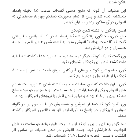
بالگرد شدند.
ما
این عملیات آن گونه که منابع محلی گفته‌اند ساعت ۱:۵ دقیقه بامداد
برگه
پنجشنبه انجام شد و پس از اتمام ماموریت دستکم چهار بار ساختمانی که
نمونه
القرشی در آن ساکن بوده را بمباران کردند.
تعرفه
اذعان پنتاگون به کشته شدن کودکان
ها
جان کربی، سخنگوی پنتاگون شامگاه پنجشنبه در یک کنفرانس مطبوعاتی
گفت که “اقدامات بزدلانه” القرشی منجر به کشته شدن ۴ غیرنظامی از جمله
درباره
همسران و دو فرزندش شد.
ما
وی گفت که یک کودک دیگر در طبقه دوم خانه مورد هدف کشته شد اما به
علت کشته شدن این کودکان اشاره‌ای نکرد.
کربی خاطرنشان کرد: نیروهای آمریکایی موفق شدند ۱۰ نفر از جمله ۸
کودک را از طبقه اول و دوم خارج کنند.
کربی اظهار داشت که این عملیات منجر به کشته شدن ۵ تروریست به نام
های القرشی، یکی از دستیارانش و همسر دستیار و همچنین دو مرد مسلح
شد که بیرون از خانه بودند و درگیر تبادل آتش با نیروهای آمریکایی بودند.
وی اشاره کرد که دستیار القرشی و همسرش در طبقه دوم بر اثر گلوله
سربازان آمریکایی در پاسخ به تیراندازی آنها به نظامیان آمریکایی کشته
شدند.
سخنگوی پنتاگون با بیان اینکه این عملیات طبق برنامه دو ساعت به طول
انجامید، خاطرنشان کرد: جسد القرشی در محل عملیات بر اساس اثر
انگشت و سپس تجزیه و تحلیل DNA شناسایی شد.