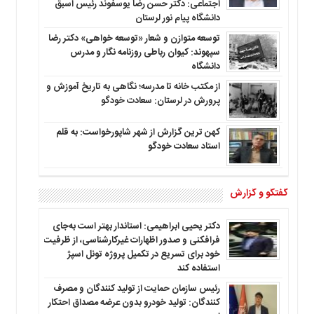
اجتماعی: دکتر حسن رضا یوسفوند رئیس اسبق
دانشگاه پیام نور لرستان
توسعه متوازن و شعار «توسعه خواهی» دکتر رضا
سپهوند: کیوان رباطی روزنامه نگار و مدرس
دانشگاه
از مکتب خانه تا مدرسه؛ نگاهی به تاریخ آموزش و
پرورش در لرستان: سعادت خودگو
کهن ترین گزارش از شهر شاپورخواست: به قلم
استاد سعادت خودگو
گفتگو و گزارش
دکتر یحیی ابراهیمی: استاندار بهتر است به‌جای
فرافکنی و صدور اظهارات غیرکارشناسی، از ظرفیت
خود برای تسریع در تکمیل پروژه تونل اسپژ
استفاده کند
رئیس سازمان حمایت از تولید کنندگان و مصرف
کنندگان: تولید خودرو بدون عرضه مصداق احتکار