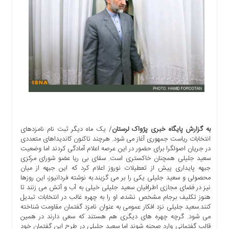
اجتماعی
سیاسی
اقتصادی
ورزشی
فرهنگی
و
هنری
علمی
و
آموزشی
به گزارش پایگاه خبری پژواک لرستان
/ یک ماه دیگر ثبت نام نامزدهای
دسترسی
انتخابات ریاست جمهوری آغاز می شود. هرچند تاکنون کاندیداهای متعددی
در جریان اصولگرا برای حضور در این عرصه اعلام آمادگی کردند اما وضعیت
سریع
سعید جلیلی همچنان خاکستری است. سقای بی ریا عضو شورای مرکزی
ارتباط
جبهه پایداری پیش از تعطیلات نوروز اعلام کرد که این جبهه از میان
با
محصولی و سعید جلیلی یکی را بر می گزیند.به نوشته فردانیوز، این روزها
ما
نیز در فضای مجازی اطرافیان سعید جلیلی خیلی به آب و آتش می زنند تا
هنوز تکلیف برجام مشخص نشده، او را به چهره غالب در انتخابات تبدیل
برگه
کنند.سعید جلیلی نزد افکار عمومی به عنوان نامزد گفتمان مقاومت شناخته
نمونه
می شود. گرچه چهره های دیگری هم هستند که سعی دارند در همین
تعرفه
قالب گفتمانی وارد صحنه شوند اما سعید جلیلی در طرح این گفتمان خود