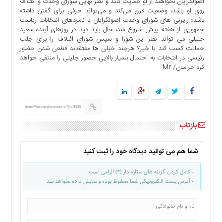
اصولگرایان بخواهند از او حمایت کنند و نظر نهایی شورای وحدت و ائتلاف
ما
روی او باشد، وضعیت فرق می‌کند و می‌تواند حرفی برای گفتن داشته
باشد».رایزنی های شورای وحدت اصولگرایان با نامزدهای انتخابات ریاست
برگه
جمهوری از هفته پیش شروع شد، حال باید دید در روزهای آینده سعید
نمونه
جلیلی می تواند نظر این شورا و سپس شورای ائتلاف را برای جلب
تعرفه
حمایت کسب کند یا خیر؟ هرچند خیلی ها معتقدند قطعی شدن حضور
رئیسی در انتخابات به احتمال بسیار بالایی حضور جلیلی را منتفی خواهد
ها
کرد.خراسان/ Mr
درباره
ما
https://pejvakelorestan.ir/?p=9335
بازتاب
شما هم می توانید دیدگاه خود را ثبت کنید
- کامل کردن گزینه های ستاره دار (*) الزامی است
- آدرس پست الکترونیکی شما محفوظ بوده و نمایش داده نخواهد شد