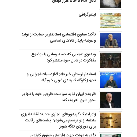
کانال ۴۵۰ تا ۵۵۰ هزار تومان
اینفوگرافی
تأکید معاون اقتصادی استاندار بر حمایت از تولید
و عرضه پایدار کالاهای اساسی
ویدیوی عجیبی که حمید رسایی با موضوع
مذاکرات در کانال خود منتشر کرد
استاندار لرستان خبر داد: آغاز عملیات اجرایی و
تجهیز کارگاه کمربندی غربی خرم‌آباد
ظریف: ایران نباید سیاست خارجی خود را تنها بر
محور شرق تعریف کند
ژئوپلیتیک کریدورهای تجاری جدید؛ نقشه انرژی
منطقه‌ از نو ترسیم می‌شود؟ | پیامدهای رقابت
برای دور زدن تنگه هرمز
تذکر به دولت جهت افزایش حقوق کارکنان ‌