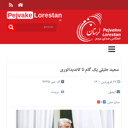
Pejvake
Lorestan
.ir
منوی
بالا
خانه
ارتباط
با
ما
درباره
سعید جلیلی یک گام تا کاندیداتوری
ما
تعرفه
۲۲ فروردین ۱۴۰۰
کد خبر 9335
ها
ایمیل
پرینت
منوی
سایز متن
/
اصلی
خانه
عمومی