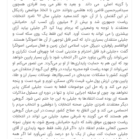
ها
را گزینه اصلی می داند و بعید به نظر می رسد افرادی همچون
سیدامیرحسین قاضی زاده هاشمی بتوانند حتی با اتخاذ مواضعی رادیکال
درباره
تر این گفتمان را از آن خود کنند.سعید جلیلی سال ۹۲ نامزد انتخابات
ما
ریاست جمهوری شد و بیش از ۴ میلیون رأی کسب کرد. حامیانش
معتقدند با توجه به وضعیتی که برجام پیدا کرد اگر جلیلی بیاید آرای
اخبار
بیشتری را می تواند به دست آورد. البته این فقط یک روی سکه است و
سایت
جلیلی منتقدان بسیاری دارد که کسر قابل توجهی از آن ها اصولگرا هستند.
ارتباط
ابوالقاسم رئوفیان، دبیرکل حزب اسلامی ایران زمین و فعال سیاسی اصولگرا
با
گفت «جلیلی فرد قابل احترام و متدینی است اما چهره‌ای است تکراری و
نمی‌تواند رأی بالایی بیاورد حتی اگر انتخاب شود با رأی بسیار پایین خواهد
ما
بود که این هم به حمایت پایداری‌ها از او بر می‌گردد. من تصور می‌کنم او
برگه
نمی‌تواند از عهده ریاست قوه مجریه برآید».در واقع این گروه از منتقدان می
نمونه
گویند کشور با مشکلات عدیده‌ای در کسب‌وکارها، نوسانات بسیار ارز و طلا،
پایین بودن ارزش پول ملی، قیمت بالای مسکن، تورم و غیره دست و پنجه
تعرفه
نرم می کند و راه حل این موضوعات قطعا به دست جلیلی امکان پذیر
ها
نخواهد بود چون او سابقه اجرایی ندارد و تنها در دوره ای مسئول مذاکرات
هسته ای بوده است.انتقادها به جلیلی به این جا ختم نمی شود. گروهی
درباره
دیگر معتقدند نامزدی جلیلی صحنه انتخابات را دوقطبی و انتخاب مردم را
ما
احساسی می کند و این اتفاق به صلاح کشور نیست.در این میان گروهی
چند
هم هستند که می گویند به شرطی سعید جلیلی می تواند در انتخابات
ریاست جمهوری موفق باشد که دایره حامیانش وسیع شود، به عنوان نمونه
رسانه
حسین کنعانی مقدم اعتقاد دارد «اگر قرار باشد فقط جبهه پایداری از آقای
ارتباط
جلیلی حمایت کند، بیش از یک یا دو درصد رأی نمی‌آورد اما اگر همه
با