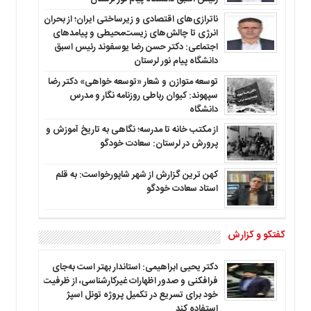
ناترازی‌های اقتصادی و زیرساختی ایران؛ از بحران
انرژی تا چالش‌های زیست‌محیطی و پیامدهای
اجتماعی: دکتر حسن رضا یوسفوند رئیس اسبق
دانشگاه پیام نور لرستان
توسعه متوازن و شعار «توسعه خواهی» دکتر رضا
سپهوند: کیوان رباطی روزنامه نگار و مدرس
دانشگاه
از مکتب خانه تا مدرسه؛ نگاهی به تاریخ آموزش و
پرورش در لرستان: سعادت خودگو
کهن ترین گزارش از شهر شاپورخواست: به قلم
استاد سعادت خودگو
گفتگو و گزارش
دکتر یحیی ابراهیمی: استاندار بهتر است به‌جای
فرافکنی و صدور اظهارات غیرکارشناسی، از ظرفیت
خود برای تسریع در تکمیل پروژه تونل اسپژ
استفاده کند