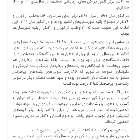
به ۴۰نفر برتر کنکور در گروه‌‌های آزمایشی مختلف در سال‌های ۹۹ و ۱۴۰۰
ما
بیندازیم.
برگه
در کنکور سال ۱۴۰۰ از میان ۴۰نفر برتر آزمون سراسری، ۱۴داوطلب از تهران و
نمونه
۲۶نفر از مجموع بقیه شهرستان‌های کشور بودند و در کنکور سال ۱۳۹۹ این
آمار به این صورت است که ۱۱داوطلب از تهران و ۲۹نفر از بقیه شهرستان‌ها
تعرفه
بودند.
ها
بر اساس آمار ورودی‌های سال تحصیلی ۹۸-۹۹، حدود ۸۷ درصد معدل‌های
درباره
پایین به دهک‌های ۸ و ۹ و ۱۰ اختصاص دارد درحالی‌که میزان قبولی‌های
ما
کنکور همین سال با رتبه پایین‌تر از ۳هزار به همین ۳دهک اختصاص دارد.
فقط دانشگاه‌های برتر سهم پولدارها نیست، بلکه رشته‌های پرطرفدار هم
سهم آن‌هاست. با نیم‌نگاهی به رشته‌های پرطرفدار پزشکی، دندانپزشکی و
داروسازی متوجه می‌شویم که ۸۶درصد قبولی‌های رشته‌های پرطرفدار
متعلق به سه دهک بالای اقتصادی بوده و سهم هفت دهک دیگر در قبولی
رشته‌های پرطرفدار تنها ۱۴درصد بوده است.
حتی اگر به مدارسی که رتبه‌های برتر کنکور در آن درس‌خوانده‌اند هم توجه
کنیم، می‌بینیم در کنکور سراسری سال ۱۴۰۰ بیشتر داوطلبانی که موفق به
کسب رتبه‌های برتر شده‌اند در مدارس تیزهوشان، غیردولتی و نمونه دولتی
تحصیل‌کرده‌اند. آمار نشان می‌دهد از میان ۳۰نفر رتبه برتر گروه‌های
آزمایشی علوم تجربی، علوم ریاضی و علوم انسانی ۲۰نفر در مدارس سمپاد
تحصیل کرده‌اند.
رتبه‌های برتر کنکور به امکانات آموزشی دسترسی بیشتری دارند
با بررسی آمار رتبه‌های برتر کنکور در چند سال گذشته به این نتیجه می‌رسیم