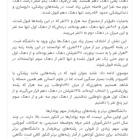
دهک یعنی دهک دهم هستند. بعد آن‌طرف دهک یکم صفر درصد، دهک
ها
دوم سه نفر! این فاصله خیلی زیاد است. در رشته‌های پزشکی، داروسازی و
دندانپزشکی حدود ۵۶درصد تنها دهک دهم قبول شدند.
درباره
ما
به‌عبارت دقیق‌تر از مجموع سه هزار و ۲۱۱نفر که در این رشته‌ها قبول شدند،
هزار و ۸۰۶نفر تنها دهک دهم بوده‌اند، درحالی‌که از دهک اول تنها سه نفر
اخبار
و این میزان در دهک دوم به ۱۱نفر می‌رسد.
سایت
این نشان از اختلاف بسیار زیاد بین دهک‌ها برای ورود به دانشگاه است.
ارتباط
در رشته کامپیوتر نیز از میان ۶۶۲نفری که توانستند در این رشته رتبه زیر
با
۳هزار نفر را به دست بیاورند، ۴۱۱نفرشان دهک دهم بوده‌اند و از دهک اول
ما
و دوم حتی یک نفر قبول نشده‌ و تنها ۷نفر از دهک سوم توانسته‌اند در
این رشته قبول شوند.
برگه
موسوی ادامه داد: شاید عنوان شود که در رشته‌هایی مانند پزشکی یا
نمونه
کامپیوتر رقابت بسیار سنگین است، اما در علوم انسانی هم همین مسئله را
تعرفه
شاهد هستیم. به‌طوری‌که از میان ۲۸۱داوطلب زیر سه هزار که رشته
ها
روان‌شناسی را انتخاب کرده‌اند، ۱۳۵نفرشان در دهک دهم قرار می‌گیرند و از
دهک اول هیچ داوطلبی نداشتیم. از دهک دوم سه نفر و از دهک سوم
درباره
نیز پنج نفر را داشتیم.
ما
دانشگاه‌های برتر و رشته‌های پرطرفدار سهم پولدارها
چند
این اولین سالی نیست که بچه پولدارها در کنکور دست بالا دارند. در چند
سال اخیر دانش‌آموزان قشر مرفه به‌واسطه دسترسی به امکانات آموزشی
رسانه
بهتر، سهم زیادی از قبولی در رشته‌های پرطرفدار و دانشگاه‌های برتر
ارتباط
داشته‌اند. برای تحلیل کوتاهی از آمار رتبه‌های برتر کنکور کافی است نگاهی
با