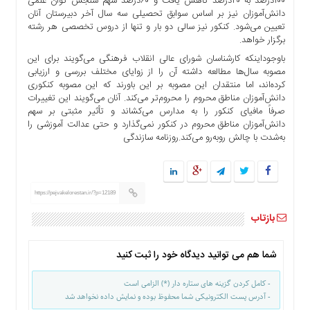
۱۰۰درصد به ۴۰‌درصد کاهش یافت و ۶۰درصد سهم سنجش توان علمی
دانش‌آموزان نیز بر اساس سوابق تحصیلی سه سال آخر دبیرستان آنان
تعیین می‌شود. کنکور نیز سالی دو بار و تنها از دروس تخصصی هر رشته
برگزار خواهد.
باوجوداینکه کارشناسان شورای عالی انقلاب فرهنگی می‌گویند برای این
مصوبه سال‌ها مطالعه داشته آن را از زوایای مختلف بررسی و ارزیابی
کرده‌اند، اما منتقدان این مصوبه بر این باورند که این مصوبه کنکوری
دانش‌آموزان مناطق محروم را محروم‌تر می‌کند. آنان می‌گویند این تغییرات
صرفاً مافیای کنکور را به مدارس می‌کشاند و تأثیر مثبتی بر سهم
دانش‌آموزان مناطق محروم در کنکور نمی‌گذارد و حتی عدالت آموزشی را
به‌شدت با چالش روبه‌رو می‌کند.روزنامه سازندگی
https://pejvakelorestan.ir/?p=12189
بازتاب
شما هم می توانید دیدگاه خود را ثبت کنید
- کامل کردن گزینه های ستاره دار (*) الزامی است
- آدرس پست الکترونیکی شما محفوظ بوده و نمایش داده نخواهد شد