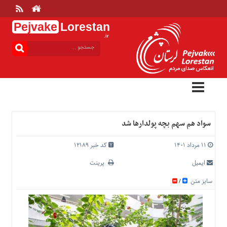
Pejvake
Lorestan
.ir
منوی
بالا
خانه
ارتباط
با
ما
درباره
سواد هم سهم بچه پولدارها شد
ما
تعرفه
۱۱ مرداد ۱۴۰۱
کد خبر 12189
ها
ایمیل
پرینت
منوی
سایز متن
/
اصلی
خانه
عمومی