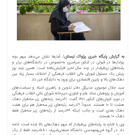
اجتماعی
سیاسی
اقتصادی
ورزشی
فرهنگی
و
هنری
به گزارش پایگاه خبری پژواک لرستان
/ آمارها نشان می‌دهد سهم بچه
علمی
پولدارها در قبولی در کنکور سراسری به‌خصوص در دانشگاه‌های برتر و
و
رشته‌های پرطرفدار در چند سال اخیر افزایش‌یافته است. همین چند روز
آموزشی
پیش یک مسئول شورای عالی انقلاب فرهنگی از اختلاف بسیار زیاد بین
دهک‌های بالا و پایین اقتصادی، برای ورود به دانشگاه خبر داد.
دسترسی
سید جلال موسوی، مدیرکل دفتر تدوین و راهبری اسناد و سیاست‌های
سریع
آموزش و پژوهش ستاد علم و فناوری دبیرخانه شورای عالی انقلاب فرهنگی
ارتباط
در مورد قبولی‌های کنکور ۱۴۰۱ گفت: ۸۱درصد رتبه‌های زیر سه‌هزار دهک
با
هشت تا ۱۰ هستند. حدوداً ۱۹درصد رتبه‌های زیر سه‌هزار هم برای هفت
ما
دهک بعدی است و جالب اینکه ۴۸درصد از رتبه‌های زیر سه‌هزار فقط
دهک ۱۰ هستند.
برگه
نمونه
وی با اشاره به رشته‌های پرطرفدار که سهم دهک‌های بالا شده است، ادامه
داد: در گروه فنی‌ومهندسی دانشگاه صنعتی‌شریف ۵۵.۱درصد فقط از یک
تعرفه