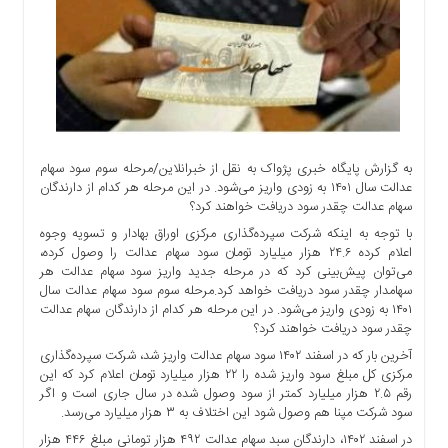
اجتماعی
سیاسی
اقتصادی
ورزشی
فرهنگی
و
هنری
به گزارش پایگاه خبری پژواک به نقل از خبرانلاین/مرحله سوم سود سهام
عدالت سال ۱۴۰۱ به زودی واریز می‌شود.‌ در این مرحله هر کدام از دارندگان
علمی
سهام عدالت چقدر سود دریافت خواهند کرد؟
و
با توجه به اینکه شرکت سپرده‌گذاری مرکزی اوراق بهادار و تسویه وجوه
آموزشی
اعلام کرده ۲۴.۶ هزار میلیارد تومان سود سهام عدالت را وصول کرده،
دسترسی
می‌توان پیش‌بینی کرد که در مرحله جدید واریز سود سهام عدالت هر
سهامدار چقدر سود دریافت خواهد کرد.مرحله سوم سود سهام عدالت سال
سریع
۱۴۰۱ به زودی واریز می‌شود.‌ در این مرحله هر کدام از دارندگان سهام عدالت
ارتباط
چقدر سود دریافت خواهند کرد؟
با
آخرین بار که در اسفند ۱۴۰۲ سود سهام عدالت واریز شد، شرکت سپرده‌گذاری
ما
مرکزی کل مبلغ سود واریز شده را ۲۲ هزار میلیارد تومان اعلام کرد که این
برگه
رقم ۲.۵ هزار میلیارد کمتر از سود وصول شده در سال جاری است و اگر
نمونه
سود شرکت مپنا هم وصول شود این اختلاف به ۳ هزار میلیارد می‌رسد.
در اسفند ۱۴۰۲، دارندگان سبد سهام عدالت ۴۹۲ هزار تومانی مبلغ ۴۴۶ هزار
تعرفه