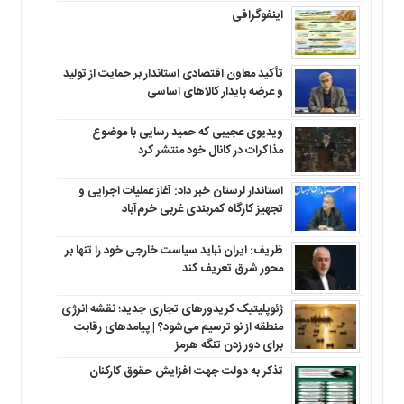
اینفوگرافی
تأکید معاون اقتصادی استاندار بر حمایت از تولید
و عرضه پایدار کالاهای اساسی
ویدیوی عجیبی که حمید رسایی با موضوع
مذاکرات در کانال خود منتشر کرد
استاندار لرستان خبر داد: آغاز عملیات اجرایی و
تجهیز کارگاه کمربندی غربی خرم‌آباد
ظریف: ایران نباید سیاست خارجی خود را تنها بر
محور شرق تعریف کند
ژئوپلیتیک کریدورهای تجاری جدید؛ نقشه انرژی
منطقه‌ از نو ترسیم می‌شود؟ | پیامدهای رقابت
برای دور زدن تنگه هرمز
تذکر به دولت جهت افزایش حقوق کارکنان ‌