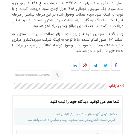
تومان، دارندگان سبد سهام عدالت ۵۳۲ هزار تومانی مبلغ ۴۸۲ هزار تومان و
ها
سبد سهام یک میلیون تومانی ۹۰۶ هزار تومان سود دریافت کردند و با
درباره
توجه به اینکه سود سهام عدالت وصول شده در این مرحله بیشتر از مرحله
ما
قبل است، احتمالاً دارندگان سهام عدالت سود بیشتری نسبت به مرحله قبل
دریافت می‌کنند اما اختلاف این مبالغ چندان زیاد نخواهد بود.
اخبار
زمان قطعی سومین مرحله واریز سود سهام عدالت سال مالی منتهی به
سایت
اسفند ۱۴۰۱ هنوز اعلام نشده اما با توجه به اینکه شرکت سپرده‌گذاری مرکزی
ارتباط
حدود ۹۸.۵ درصد سود موجود را وصول کرده احتمالاً واریز سود در روزها یا
با
هفته‌های آتی انجام خواهد شد.
ما
برگه
نمونه
https://pejvakelorestan.ir/?p=15999
تعرفه
بازتاب
ها
درباره
شما هم می توانید دیدگاه خود را ثبت کنید
ما
چند
- کامل کردن گزینه های ستاره دار (*) الزامی است
رسانه
- آدرس پست الکترونیکی شما محفوظ بوده و نمایش داده نخواهد شد
ارتباط
با