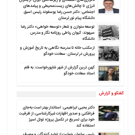
ناترازی‌های اقتصادی و زیرساختی ایران؛ از بحران
انرژی تا چالش‌های زیست‌محیطی و پیامدهای
اجتماعی: دکتر حسن رضا یوسفوند رئیس اسبق
دانشگاه پیام نور لرستان
توسعه متوازن و شعار «توسعه خواهی» دکتر رضا
سپهوند: کیوان رباطی روزنامه نگار و مدرس
دانشگاه
از مکتب خانه تا مدرسه؛ نگاهی به تاریخ آموزش و
پرورش در لرستان: سعادت خودگو
کهن ترین گزارش از شهر شاپورخواست: به قلم
استاد سعادت خودگو
گفتگو و گزارش
دکتر یحیی ابراهیمی: استاندار بهتر است به‌جای
فرافکنی و صدور اظهارات غیرکارشناسی، از ظرفیت
خود برای تسریع در تکمیل پروژه تونل اسپژ
استفاده کند
رئیس سازمان حمایت از تولید کنندگان و مصرف