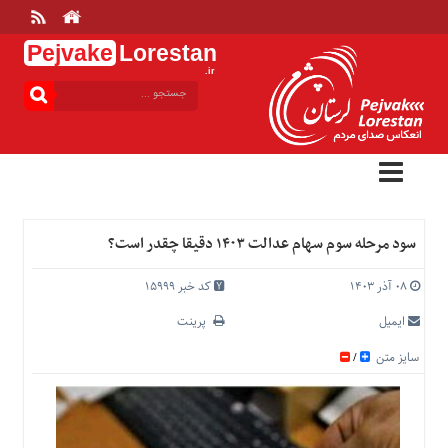
Pejvake
Lorestan
.ir
منوی
بالا
خانه
ارتباط
با
ما
درباره
سود مرحله سوم سهام عدالت ۱۴۰۳ دقیقا چقدر است؟
ما
تعرفه
۰۸ آذر ۱۴۰۳
کد خبر 15999
ها
ایمیل
پرینت
منوی
سایز متن
/
اصلی
خانه
عمومی