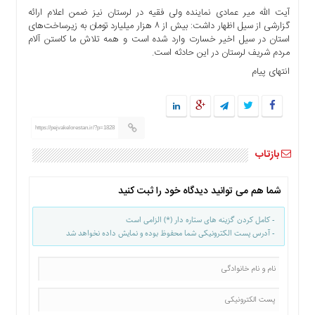
ها
آیت الله میر عمادی نماینده ولی فقیه در لرستان نیز ضمن اعلام ارائه
گزارشی از سیل اظهار داشت: بیش از ۸ هزار میلیارد تومان به زیرساخت‌های
درباره
استان در سیل اخیر خسارت وارد شده است و همه تلاش ما کاستن آلام
ما
مردم شریف لرستان در این حادثه است.
اخبار
انتهای پیام
سایت
ارتباط
با
ما
https://pejvakelorestan.ir/?p=1828
برگه
بازتاب
نمونه
تعرفه
شما هم می توانید دیدگاه خود را ثبت کنید
ها
- کامل کردن گزینه های ستاره دار (*) الزامی است
درباره
- آدرس پست الکترونیکی شما محفوظ بوده و نمایش داده نخواهد شد
ما
چند
رسانه
ارتباط
با