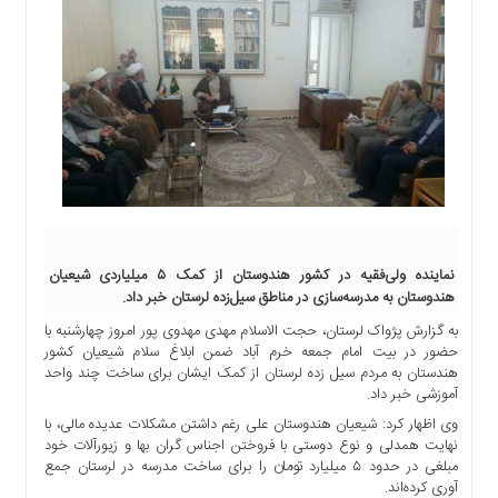
اجتماعی
سیاسی
اقتصادی
ورزشی
فرهنگی
و
هنری
علمی
و
آموزشی
نماینده ولی‌فقیه در کشور هندوستان از کمک ۵ میلیاردی شیعیان
هندوستان به مدرسه‌سازی در مناطق سیل‌زده لرستان خبر داد.
دسترسی
سریع
به گزارش پژواک لرستان، حجت الاسلام مهدی مهدوی پور امروز چهارشنبه با
ارتباط
حضور در بیت امام جمعه خرم آباد ضمن ابلاغ سلام شیعیان کشور
هندستان به مردم سیل زده لرستان از کمک ایشان برای ساخت چند واحد
با
آموزشی خبر داد.
ما
وی اظهار کرد: شیعیان هندوستان علی رغم داشتن مشکلات عدیده مالی، با
برگه
نهایت همدلی و نوع دوستی با فروختن اجناس گران بها و زیورآلات خود
نمونه
مبلغی در حدود ۵ میلیارد تومان را برای ساخت مدرسه در لرستان جمع
آوری کرده‌اند.
تعرفه