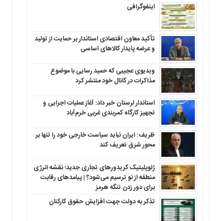
اینفوگرافی
تأکید معاون اقتصادی استاندار بر حمایت از تولید
و عرضه پایدار کالاهای اساسی
ویدیوی عجیبی که حمید رسایی با موضوع
مذاکرات در کانال خود منتشر کرد
استاندار لرستان خبر داد: آغاز عملیات اجرایی و
تجهیز کارگاه کمربندی غربی خرم‌آباد
ظریف: ایران نباید سیاست خارجی خود را تنها بر
محور شرق تعریف کند
ژئوپلیتیک کریدورهای تجاری جدید؛ نقشه انرژی
منطقه‌ از نو ترسیم می‌شود؟ | پیامدهای رقابت
برای دور زدن تنگه هرمز
تذکر به دولت جهت افزایش حقوق کارکنان ‌