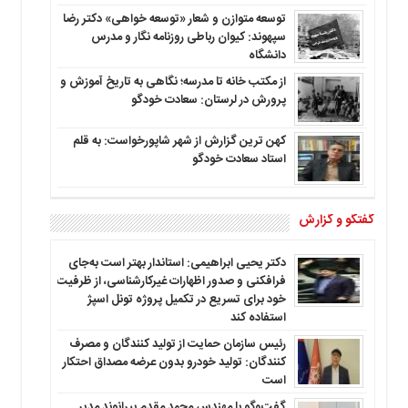
توسعه متوازن و شعار «توسعه خواهی» دکتر رضا
سپهوند: کیوان رباطی روزنامه نگار و مدرس
دانشگاه
از مکتب خانه تا مدرسه؛ نگاهی به تاریخ آموزش و
پرورش در لرستان: سعادت خودگو
کهن ترین گزارش از شهر شاپورخواست: به قلم
استاد سعادت خودگو
گفتگو و گزارش
دکتر یحیی ابراهیمی: استاندار بهتر است به‌جای
فرافکنی و صدور اظهارات غیرکارشناسی، از ظرفیت
خود برای تسریع در تکمیل پروژه تونل اسپژ
استفاده کند
رئیس سازمان حمایت از تولید کنندگان و مصرف
کنندگان: تولید خودرو بدون عرضه مصداق احتکار
است
گفت‌وگو با مهندس محمد مقدم بیرانوند مدیر