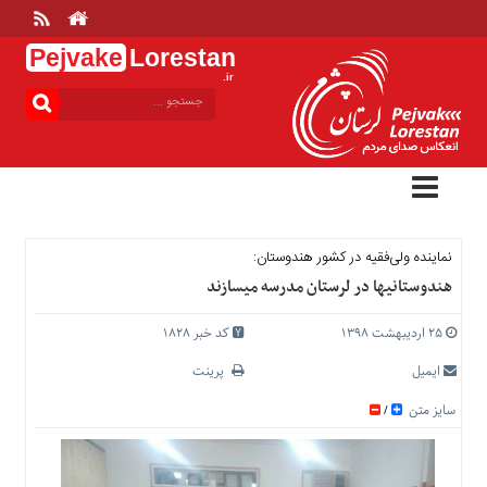
Pejvake
Lorestan
.ir
منوی
بالا
خانه
ارتباط
با
ما
درباره
نماینده ولی‌فقیه در کشور هندوستان:
ما
هندوستانی‎ها در لرستان مدرسه می‎سازند
تعرفه
ها
۲۵ اردیبهشت ۱۳۹۸
کد خبر 1828
منوی
ایمیل
پرینت
اصلی
سایز متن
/
خانه
عمومی