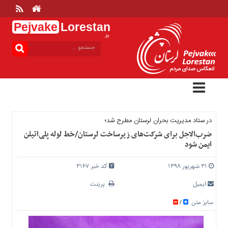
Pejvake
Lorestan
.ir
منوی
بالا
خانه
ارتباط
با
ما
درباره
در ستاد مدیریت بحران لرستان مطرح شد؛
ما
ضرب‌الاجل برای شرکت‌های زیرساخت لرستان/خط لوله پلی‌اتیلن
ایمن شود
تعرفه
ها
۳۱ شهریور ۱۳۹۸
کد خبر 3167
منوی
اصلی
ایمیل
پرینت
خانه
سایز متن
/
عمومی