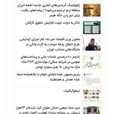
ژئوپلیتیک کریدورهای تجاری جدید؛ نقشه انرژی
منطقه‌ از نو ترسیم می‌شود؟ | پیامدهای رقابت
برای دور زدن تنگه هرمز
تذکر به دولت جهت افزایش حقوق کارکنان ‌
معاون وزیر اقتصاد خبر داد؛ آغاز اجرای آزمایشی
طرح انتقال یارانه سوخت به کارت بانکی در
جایگاه‌های منتخب تهران
تداوم ۱۰۰ درصدی خدمات مالی و پرداخت‌های
عمومی در شرایط جنگی/ مولدسازی ۲۱۷۳ ملک
مازاد به ارزش ۹۰ هزار میلیارد تومان
رئیس‌جمهور: همه اعضای شعام با تفاهم‌نامه امضا
شده همدل و هم‌نظرند
اینفوگرافیک
دبیر ستاد اربعین استان عنوان کرد: ثبت‌نام ۴۳هزار
لرستانی در سامانه سماح/ فعالیت ۴هزار خادم در