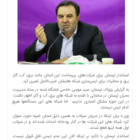
اجتماعی
سیاسی
اقتصادی
ورزشی
فرهنگی
و
هنری
علمی
و
آموزشی
استاندار لرستان برای شرکت‌های زیرساخت این استان مانند برق، آب، گاز،
برق و مخابرات برای ایمن‌سازی شبکه هایشان ضرب‌الاجل تعیین کرد.
دسترسی
به گزارش پژواک لرستان، سید موسی خادمی شامگاه شنبه در ستاد مدیریت
سریع
بحران لرستان در سخنانی با اشاره به شبکه های برق، آب و گاز، اظهار داشت:
ارتباط
در این حوزه مشکل اعتباری نداریم، اما شبکه های این دستگاهها هیچ
با
کدام ایمن نیستند.
ما
وی با بیان اینکه در جریان سیلاب به همین دلیل استان ضربه خورد، عنوان
برگه
کرد: شبکه های این شرکت ها در کنار رودخانه احداث شده اند و در سیلاب
اول همه اینها قطع شدند.
نمونه
استاندار لرستان با تاکید بر اینکه الان این عدم ایمنی قابل قبول نیست،
تعرفه