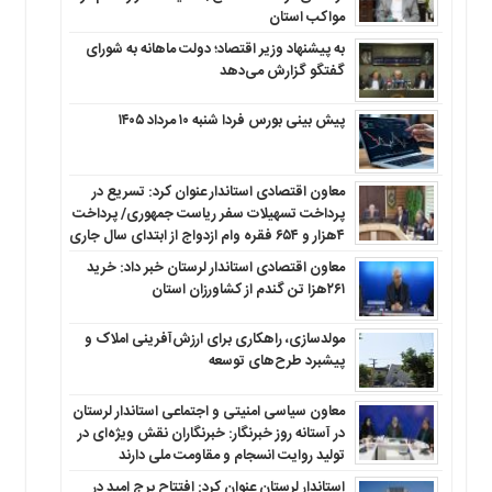
مواکب استان
به پیشنهاد وزیر اقتصاد؛ دولت ماهانه به شورای
گفتگو گزارش می‌دهد
پیش بینی بورس فردا شنبه ۱۰ مرداد ۱۴۰۵
معاون اقتصادی استاندار عنوان کرد: تسریع در
پرداخت تسهیلات سفر ریاست جمهوری/ پرداخت
۴هزار و ۶۵۴ فقره وام ازدواج از ابتدای سال جاری
معاون اقتصادی استاندار لرستان خبر داد: خرید
۲۶۱هزا تن گندم از کشاورزان استان
مولدسازی، راهکاری برای ارزش‌آفرینی املاک و
پیشبرد طرح‌های توسعه
معاون سیاسی امنیتی و اجتماعی استاندار لرستان
در آستانه روز خبرنگار: خبرنگاران نقش ویژه‌ای در
تولید روایت انسجام و مقاومت ملی دارند
استاندار لرستان عنوان کرد: افتتاح برج امید در