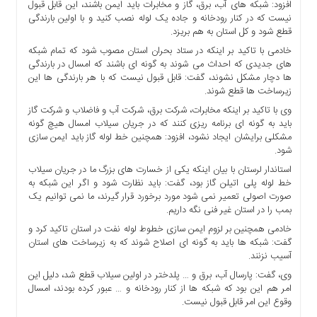
افزود: شبکه های آب، برق، گاز و مخابرات باید ایمن باشند، این قابل قبول
ها
نیست که در کنار رودخانه و جاده یک لوله نصب کنید و با اولین بارندگی
درباره
قطع شود و کل استان به هم بریزد.
ما
خادمی با تاکید بر اینکه در ستاد بحران استان مصوب شود که تمام شبکه
های جدیدی که احداث می شوند به گونه ای باشند که امسال در بارندگی
اخبار
ها دچار مشکل نشوند، گفت: قابل قبول نیست که با هر بارندگی ها این
سایت
زیرساخت ها قطع شوند.
ارتباط
وی با تاکید بر اینکه مخابرات، شرکت برق، شرکت آب و فاضلاب و شرکت گاز
با
باید به گونه ای برنامه ریزی کنند که در جریان سیلاب امسال هیچ گونه
ما
مشکلی برایشان ایجاد نشود، افزود: همچنین خط لوله گاز باید ایمن سازی
شود.
برگه
نمونه
استاندار لرستان با بیان اینکه یکی از خسارت های بزرگ ما در جریان سیلاب
خط لوله پلی اتیلن گاز بود، گفت: باید نظارت شود و اگر این شبکه به
تعرفه
صورت اصولی تعمیر نمی شود مورد برخورد قرار گیرند، ما نمی توانیم یک
ها
بمب را در استان غیر فنی نگه داریم.
درباره
خادمی همچنین بر لزوم ایمن سازی خطوط لوله نفت در استان تاکید کرد و
ما
گفت: شبکه ها باید به گونه ای اصلاح شوند که به زیرساخت های استان
آسیب نزنند.
چند
وی، گفت: پارسال آب، برق و … پلدختر در اولین سیلاب قطع شد، دلیل این
رسانه
امر هم این بود که شبکه ها از کنار رودخانه و … عبور کرده بودند، امسال
ارتباط
وقوع این امر قابل قبول نیست.
با