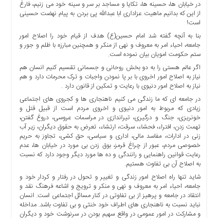
در خیابان ها، حسینه ها، تکایا و مساجد بر سر و سینه خود می زنیم، فارغ
ها
از این که بدانیم ماهیت عزاداری ابا عبدالله پی بردن به پیام نهضت حسینی
درباره
است!
ما
بنا به آنچه گفته شد امام حسین(ع) هدف از قیام خود را اصلاح امور
جامعه، احیاء امر به معروف و نهی از منکر و همچنین مبارزه با ظلم و جور و
اخبار
ستم حکومت امویان بیان نموده است.
سایت
اگر عالم هستی را به دو بخش روحانی و جسمانی تقسیم کنیم انسان هم
ارتباط
نیاز به اصلاح امور اخروی با بر پا نمودن واجبات و ترک محرمات دارد و هم
با
نیاز به اصلاح امور دنیوی با رعایت و تمکین از قانون دارد .
ما
در جامعه ای که ما زندگی می کنیم ناهنجاری ها و کجروی های اجتماعی
برگه
زیادی که مربوط به امور دنیوی و اخروی مردم است از قبیل قتل و
نمونه
خونریزی، جنگ و درگیری، تیراندازی در مراسمات عروسی، دروغ گفتن،
تهمت زدن، افتراء، فحشاء، سرقت، ارتشاء، تعرض به حقوق دیگران، زیر آب
تعرفه
زنی در ادارات، مفاسد مالی، اداری و سیاسی، حق کشی، تجاوز به حریم
ها
خصوصی مردم، عبور از چراغ قرمز، بوق زدن بی مورد در خیابان ها، عدم
رعایت قوانین راهنمایی و رانندگی و ده ها مورد دیگر وجود دارد که نسبت
درباره
به اصلاح آن بی تفاوت هستیم.
ما
شاید تنها راه اصلاح امور زندگی و تغییر و تحول در رفتار و کردار خود و
چند
جامعه، احیاء امر به معروف و نهی و منکر و ترویج و اشاعه فرهنگ نقد و
رسانه
انتقاد در جامعه و پرهیز از بی تفاوتی در کنار مسائل اجتماعی است. انسان
ارتباط
نباید نسبت به ناهنجاری های اطراف خود خنثی و بی تفاوت باشد. مداخله
و مشارکت در امور عمومی در واقع سهیم بودن در سرنوشت خود و دیگران
با