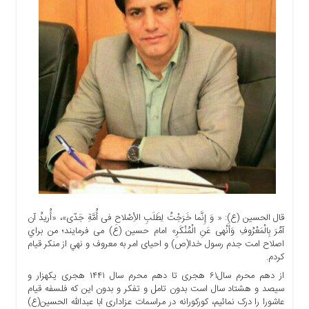
اجتماعی
سیاسی
اقتصادی
ورزشی
فرهنگی
و
هنری
علمی
و
آموزشی
دسترسی
سریع
قال الحسین (ع): « وَ إِنَّما خَرَجْتُ لِطَلَبِ الاِْصْلاحِ فى أُمَّةِ جَدّى»، «أُریدُ آن
ارتباط
آمُرَ بِالْمَعْرُوفِ وَأَنْهى عَنِ الْمُنْکَرِ» امام حسین (ع) می فرمایند؛ من براي
با
اصلاح امت جدم رسول خدا(ص) و احیای امر به معروف و نهي از منكر قیام
ما
کردم.
برگه
از دهم محرم سال۶۱ هجری تا دهم محرم سال ۱۴۴۱ هجری یکهزار و
نمونه
سیصد و هشتاد سال است بدون تامل و تفکر و بدون این که فلسفه قیام
عاشورا را درک نمائیم، کورکورانه در مراسمات عزاداری ابا عبدالله الحسین(ع)
تعرفه