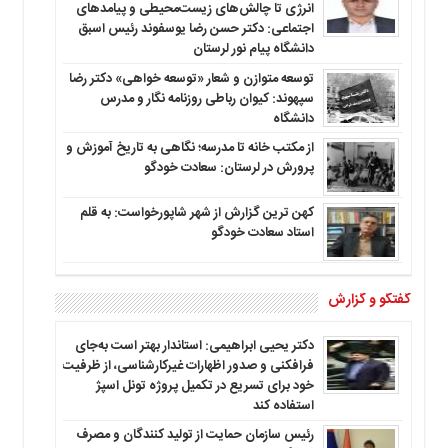
انرژی تا چالش‌های زیست‌محیطی و پیامدهای
اجتماعی: دکتر حسن رضا یوسفوند رئیس اسبق
دانشگاه پیام نور لرستان
توسعه متوازن و شعار «توسعه خواهی» دکتر رضا
سپهوند: کیوان رباطی روزنامه نگار و مدرس
دانشگاه
از مکتب خانه تا مدرسه؛ نگاهی به تاریخ آموزش و
پرورش در لرستان: سعادت خودگو
کهن ترین گزارش از شهر شاپورخواست: به قلم
استاد سعادت خودگو
گفتگو و گزارش
دکتر یحیی ابراهیمی: استاندار بهتر است به‌جای
فرافکنی و صدور اظهارات غیرکارشناسی، از ظرفیت
خود برای تسریع در تکمیل پروژه تونل اسپژ
استفاده کند
رئیس سازمان حمایت از تولید کنندگان و مصرف