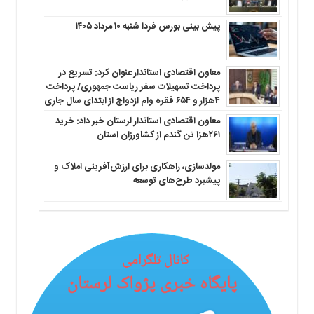
پیش بینی بورس فردا شنبه ۱۰ مرداد ۱۴۰۵
معاون اقتصادی استاندار عنوان کرد: تسریع در
پرداخت تسهیلات سفر ریاست جمهوری/ پرداخت
۴هزار و ۶۵۴ فقره وام ازدواج از ابتدای سال جاری
معاون اقتصادی استاندار لرستان خبر داد: خرید
۲۶۱هزا تن گندم از کشاورزان استان
مولدسازی، راهکاری برای ارزش‌آفرینی املاک و
پیشبرد طرح‌های توسعه