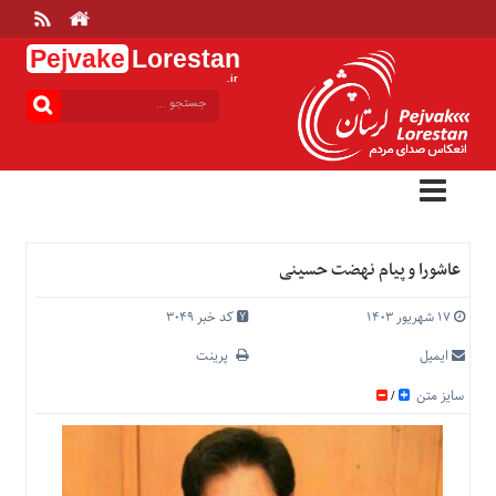
Pejvake
Lorestan
.ir
منوی
بالا
خانه
ارتباط
با
ما
درباره
عاشورا و پیام نهضت حسینی
ما
تعرفه
۱۷ شهریور ۱۴۰۳
کد خبر 3049
ها
ایمیل
پرینت
منوی
سایز متن
/
اصلی
خانه
عمومی