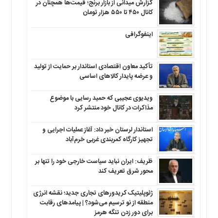
گزارش میدانی از بازار برنج؛ قیمت‌ها همچنان در
کانال ۴۵۰ تا ۵۵۰ هزار تومان
اینفوگرافی
تأکید معاون اقتصادی استاندار بر حمایت از تولید
و عرضه پایدار کالاهای اساسی
ویدیوی عجیبی که حمید رسایی با موضوع
مذاکرات در کانال خود منتشر کرد
استاندار لرستان خبر داد: آغاز عملیات اجرایی و
تجهیز کارگاه کمربندی غربی خرم‌آباد
ظریف: ایران نباید سیاست خارجی خود را تنها بر
محور شرق تعریف کند
ژئوپلیتیک کریدورهای تجاری جدید؛ نقشه انرژی
منطقه‌ از نو ترسیم می‌شود؟ | پیامدهای رقابت
برای دور زدن تنگه هرمز