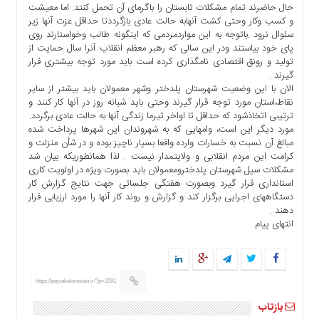
حال حاضرند تمام مشکلات تابستان را باگرمای آن تحمل کنتد. اما معیشت
ما
و کسب وکار وحتی کشت آنهابه حالت عادی بازگرددتا حداقل عزت آنها زیر
برگه
سئوال نرود .باتوجه به این مواردمردمی که اینگونه طالب وخواستارند روی
نمونه
پای خود بیاستند ودر این سالی که رهبر معظم انقلاب آنرا سال حمایت از
تولید و رونق اقتصادی نامگذاری کرده است باید مورد توجه بیشتری قرار
تعرفه
گیرند .
ها
الان با این وضعیت شهرستان پلدختر وشهر معمولان باید بیشتر از سایر
نقاط،استان مورد توجه قرار گیرند وحتی باید شبانه روز در آنها کار کنند و
درباره
ترتیبی اتخاذشود که حداقل تا اواخر تیرما زندگی آنها به حالت عادی برگردد.
ما
مورد دیگر این است، وامهایی که به شهروندان این شهرها پرداخت شده
مبالغ آن نسبت به خسارات وارده واقعا بسیار ناچیز بوده و در شأن منزلت و
کرامت این مردم انقلابی و ولایتمدار نیست . لذا همانطوریکه بیان شد
مشکلات سیل شهرستان پلدخترومعمولان باید بصورت ویژه در اولویت کاری
استانداری قرار گیرد وبصورت هفتگی جلساتی جهت نتایج گزارش کار
دستگاههای اجرایی برگزار کند و گزارش و روند کار آنها را مورد ارزیابی قرار
دهند .
انتهای پیام
https://pejvakelorestan.ir/?p=2091
بازتاب