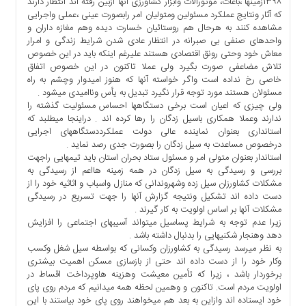
۱۳۹۸زمینها ،باغات، موتورآلات وابزار کشاورزی آنها ازبین رفته اند انتظار دارند
ها
که آثار ونتایج عملکرد مسئولین ومتولیان امر رابصورت عینی ،عملی واجرایی
مشاهده کنند به هرحال هم روستائیان خسارت دیده وهم مغازه داران و
درباره
واحدهای صنفی بی صبرانه در انتظار عادی شدن شرایط زندگی و امرار
ما
معاش خود وحتی رونق اقتصادی هستند علیرغم اینکه باید در این خصوص
تلاش مضاعفی صورت بگیرد ولی عملا تاکنون در این خصوص اتفاق
اخبار
خاصی رخ نداده است واگر خواسته آنها که هنوز امیدوار وچشم به راه
سایت
مسئولان هستند مورد توجه قرار نگیرد تبدیل به یأس وناامیدی میشود .
ارتباط
ولی چیزی که اعیان است برخی دستگاهها احساس مسئولیت گذشته را
با
ندارند وعملا همکاری باسیل زدگان را رها کرده اند . دراینجا میطلبد که
ما
استانداری بعنوان نماینده عالی دولت عملکرددستگاههای اجرایی
درخصوص مساعدت به سیل زدگان را بصورت جدی رصد نماید .
برگه
استاندار بعنوان متولی امر و مسئول ستاد بحران استان باید تیمهایی راجهت
نمونه
بررسی و رسیدگی به سیل زدگان در همه زمینه هااعم از رسیدگی به
تعرفه
مشکلات کشاورزان سیل زده وشهروندانی که منازل واسباب و اثاثیه خود را از
دست داده اند تشکیل ونتیجه گزارش آنها را جهت تسریع در رسیدگی
ها
مشکلات آنها بر اساس اولویت به کار گیرند .
درباره
زیرا عدم توجه به شرایط پساسیل میتواند آسیبهای اجتماعی را افزایش
ما
دهد وهنجار شکنیهایی را بدنبال داشته باشد .
به نظر میرسد رسیدگی به کشاورزان وکسانی که بواسطه سیل شغل وکسب
چند
وکار خود را از دست داده اند حتی از بازسازی مسکن اهمیت بیشتری
رسانه
برخوردار باشد ، زیرا که تأمین معیشت وهزینه هاوپرداخت اقساط در
ارتباط
اولویت مردم است. تاکنون و وهمین لحظه همه میدانیم که مردم روی پای
خود ایستاده اند وازاین به بعد هم میخواهند روی پای خود بیاستند با این
با