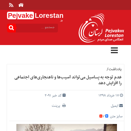
Pejvake
Lorestan
.ir
منوی
بالا
خانه
ارتباط
با
ما
درباره
یادداشت/
ما
عدم توجه به پساسیل می‌تواند آسیب‌ها و ناهنجاری‌های اجتماعی
را افزایش دهد
تعرفه
ها
۱۷ خرداد ۱۳۹۸
کد خبر 2091
منوی
اصلی
ایمیل
پرینت
خانه
سایز متن
/
عمومی