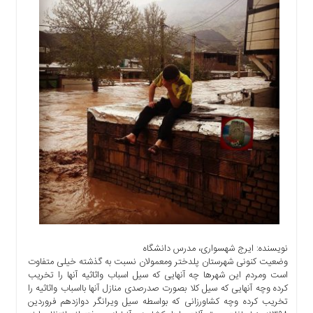
اجتماعی
سیاسی
اقتصادی
ورزشی
فرهنگی
و
هنری
علمی
و
آموزشی
دسترسی
سریع
ارتباط
با
نویسنده: ایرج‌ شهسواری، مدرس دانشگاه
ما
وضعیت کنونی شهرستان پلدختر ومعمولان نسبت به گذشته خیلی متفاوت
برگه
است ومردم این شهرها چه آنهایی که سیل اسباب واثاثیه آنها را تخریب
نمونه
کرده وچه آنهایی که سیل کلا بصورت صدرصدی منازل آنها بااسباب واثاثیه را
تخریب کرده وچه کشاورزانی که بواسطه سیل ویرانگر دوازدهم فروردین
تعرفه