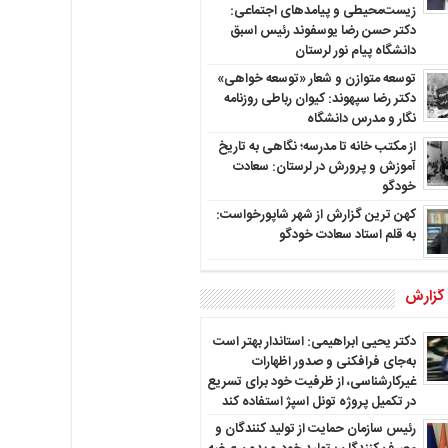
زیست‌محیطی و پیامدهای اجتماعی:
دکتر حسن رضا یوسفوند رئیس اسبق
دانشگاه پیام نور لرستان
توسعه متوازن و شعار «توسعه خواهی»
دکتر رضا سپهوند: کیوان رباطی روزنامه
نگار و مدرس دانشگاه
از مکتب خانه تا مدرسه؛ نگاهی به تاریخ
آموزش و پرورش در لرستان: سعادت
خودگو
کهن ترین گزارش از شهر شاپورخواست:
به قلم استاد سعادت خودگو
 گزارش
دکتر یحیی ابراهیمی: استاندار بهتر است
به‌جای فرافکنی و صدور اظهارات
غیرکارشناسی، از ظرفیت خود برای تسریع
در تکمیل پروژه تونل اسپژ استفاده کند
رئیس سازمان حمایت از تولید کنندگان و