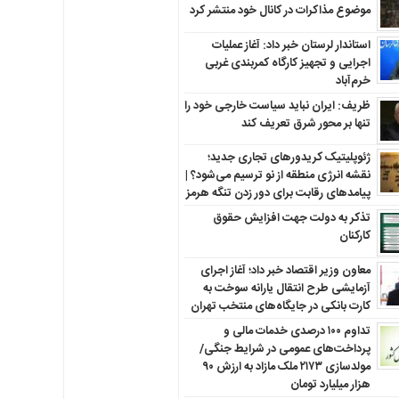
موضوع مذاکرات در کانال خود منتشر کرد
استاندار لرستان خبر داد: آغاز عملیات
اجرایی و تجهیز کارگاه کمربندی غربی
خرم‌آباد
ظریف: ایران نباید سیاست خارجی خود را
تنها بر محور شرق تعریف کند
ژئوپلیتیک کریدورهای تجاری جدید؛
نقشه انرژی منطقه‌ از نو ترسیم می‌شود؟ |
پیامدهای رقابت برای دور زدن تنگه هرمز
تذکر به دولت جهت افزایش حقوق
کارکنان ‌
معاون وزیر اقتصاد خبر داد؛ آغاز اجرای
آزمایشی طرح انتقال یارانه سوخت به
کارت بانکی در جایگاه‌های منتخب تهران
تداوم ۱۰۰ درصدی خدمات مالی و
پرداخت‌های عمومی در شرایط جنگی/
مولدسازی ۲۱۷۳ ملک مازاد به ارزش ۹۰
هزار میلیارد تومان