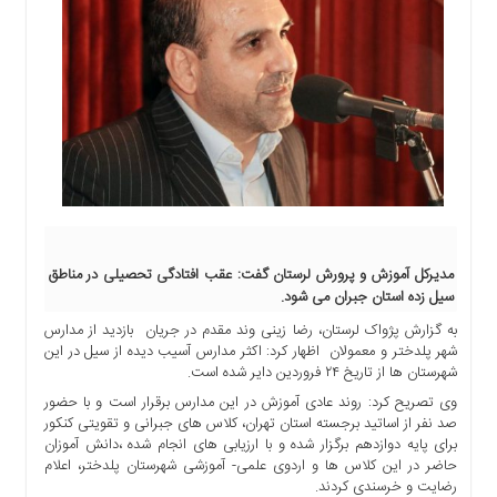
اجتماعی
سیاسی
اقتصادی
ورزشی
فرهنگی
و
هنری
علمی
و
آموزشی
مدیرکل آموزش و پرورش لرستان گفت: عقب افتادگی تحصیلی در مناطق
سیل زده استان جبران می شود.
دسترسی
سریع
به گزارش پژواک لرستان، رضا زینی وند مقدم در جریان بازدید از مدارس
ارتباط
شهر پلدختر و معمولان اظهار کرد: اکثر مدارس آسیب دیده از سیل در این
شهرستان ها از تاریخ ۲۴ فروردین دایر شده است.
با
ما
وی تصریح کرد: روند عادی آموزش در این مدارس برقرار است و با حضور
صد نفر از اساتید برجسته استان تهران، کلاس های جبرانی و تقویتی کنکور
برگه
برای پایه دوازدهم برگزار شده و با ارزیابی های انجام شده ،دانش آموزان
نمونه
حاضر در این کلاس ها و اردوی علمی- آموزشی شهرستان پلدختر، اعلام
رضایت و خرسندی کردند.
تعرفه