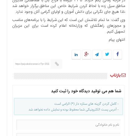
در فرجه زمانی یکم خرداد تا ۳۱ تیرماه با فراغ بال با هماهنگی مدیران
ما
مناطق سیل زده با لحاظ کردن شرایط خاص این مناطق برگزار خواهد شد
،لذا هیچ جای نگرانی برای دانش آموزان و اولیای گرامی آنان وجود ندارد.
برگه
وی گفت: ما تمام تلاشمان این است که این شرایط را با برنامه‌های مناسب
نمونه
و مجوزهای راهگشای که وزارتخانه اعلام کرده است برای این عزیزان
تعرفه
تسهیل کنیم.
ها
انتهای پیام
درباره
ما
https://pejvakelorestan.ir/?p=1511
بازتاب
شما هم می توانید دیدگاه خود را ثبت کنید
- کامل کردن گزینه های ستاره دار (*) الزامی است
- آدرس پست الکترونیکی شما محفوظ بوده و نمایش داده نخواهد شد