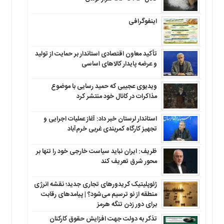
اینفوگرافی
تأکید معاون اقتصادی استاندار بر حمایت از تولید
و عرضه پایدار کالاهای اساسی
ویدیوی عجیبی که حمید رسایی با موضوع
مذاکرات در کانال خود منتشر کرد
استاندار لرستان خبر داد: آغاز عملیات اجرایی و
تجهیز کارگاه کمربندی غربی خرم‌آباد
ظریف: ایران نباید سیاست خارجی خود را تنها بر
محور شرق تعریف کند
ژئوپلیتیک کریدورهای تجاری جدید؛ نقشه انرژی
منطقه‌ از نو ترسیم می‌شود؟ | پیامدهای رقابت
برای دور زدن تنگه هرمز
تذکر به دولت جهت افزایش حقوق کارکنان ‌