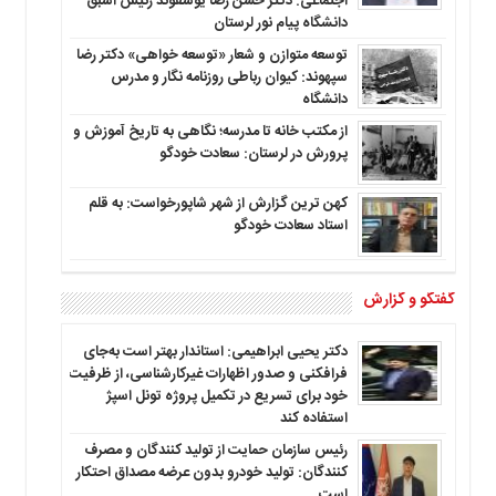
اجتماعی: دکتر حسن رضا یوسفوند رئیس اسبق
دانشگاه پیام نور لرستان
توسعه متوازن و شعار «توسعه خواهی» دکتر رضا
سپهوند: کیوان رباطی روزنامه نگار و مدرس
دانشگاه
از مکتب خانه تا مدرسه؛ نگاهی به تاریخ آموزش و
پرورش در لرستان: سعادت خودگو
کهن ترین گزارش از شهر شاپورخواست: به قلم
استاد سعادت خودگو
گفتگو و گزارش
دکتر یحیی ابراهیمی: استاندار بهتر است به‌جای
فرافکنی و صدور اظهارات غیرکارشناسی، از ظرفیت
خود برای تسریع در تکمیل پروژه تونل اسپژ
استفاده کند
رئیس سازمان حمایت از تولید کنندگان و مصرف
کنندگان: تولید خودرو بدون عرضه مصداق احتکار
است