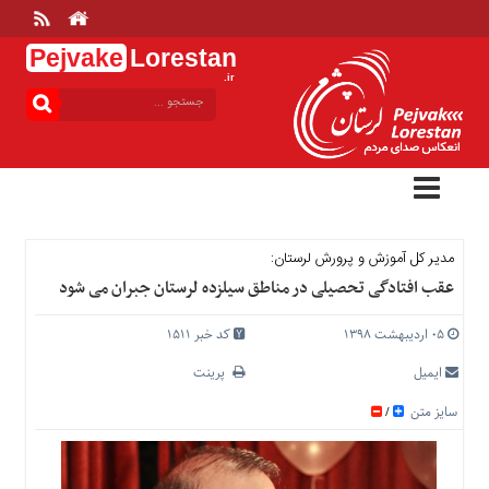
Pejvake
Lorestan
.ir
منوی
بالا
خانه
ارتباط
با
ما
درباره
مدیر کل آموزش و پرورش لرستان:
ما
عقب افتادگی تحصیلی در مناطق سیلزده لرستان جبران می شود
تعرفه
ها
۰۵ اردیبهشت ۱۳۹۸
کد خبر 1511
منوی
ایمیل
پرینت
اصلی
سایز متن
/
خانه
عمومی