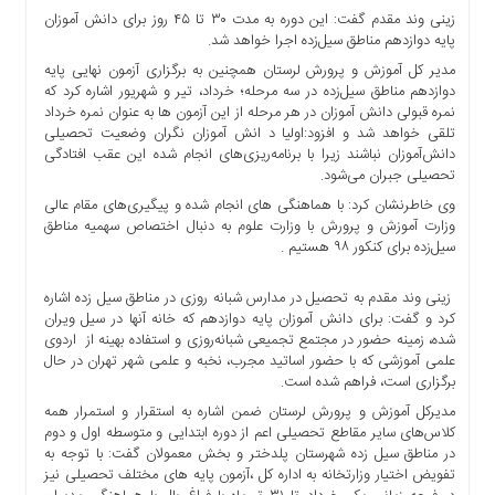
ها
زینی وند مقدم گفت: این دوره به مدت ۳۰ تا ۴۵ روز برای دانش آموزان
پایه دوازدهم مناطق سیل‌زده اجرا خواهد شد.
درباره
مدیر کل آموزش و پرورش لرستان همچنین به برگزاری آزمون نهایی پایه
ما
دوازدهم مناطق سیل‌زده در سه مرحله؛ خرداد، تیر و شهریور اشاره کرد که
اخبار
نمره قبولی دانش آموزان در هر مرحله از این آزمون ها به عنوان نمره خرداد
سایت
تلقی خواهد شد و افزود:اولیا د انش آموزان نگران وضعیت تحصیلی
دانش‌آموزان نباشند زیرا با برنامه‌ریزی‌های انجام شده این عقب افتادگی
ارتباط
تحصیلی جبران می‌شود.
با
وی خاطرنشان کرد: با هماهنگی های انجام شده و پیگیری‌های مقام عالی
ما
وزارت آموزش و پرورش با وزارت علوم به دنبال اختصاص سهمیه مناطق
برگه
سیل‌زده برای کنکور ۹۸ هستیم .
نمونه
تعرفه
زینی وند مقدم به تحصیل در مدارس شبانه روزی در مناطق سیل زده اشاره
کرد و گفت: برای دانش آموزان پایه دوازدهم که خانه آنها در سیل ویران
ها
شده، زمینه حضور در مجتمع تجمیعی شبانه‌روزی و استفاده بهینه از اردوی
درباره
علمی آموزشی که با حضور اساتید مجرب، نخبه و علمی شهر تهران در حال
ما
برگزاری است، فراهم شده است.
مدیرکل آموزش و پرورش لرستان ضمن اشاره به استقرار و استمرار همه
چند
کلاس‌های سایر مقاطع تحصیلی اعم از دوره ابتدایی و متوسطه اول و دوم
رسانه
در مناطق سیل زده شهرستان پلدختر و بخش معمولان گفت: با توجه به
ارتباط
تفویض اختیار وزارتخانه به اداره کل ،آزمون پایه های مختلف تحصیلی نیز
با