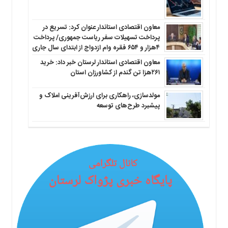
معاون اقتصادی استاندار عنوان کرد: تسریع در
پرداخت تسهیلات سفر ریاست جمهوری/ پرداخت
۴هزار و ۶۵۴ فقره وام ازدواج از ابتدای سال جاری
معاون اقتصادی استاندار لرستان خبر داد: خرید
۲۶۱هزا تن گندم از کشاورزان استان
مولدسازی، راهکاری برای ارزش‌آفرینی املاک و
پیشبرد طرح‌های توسعه