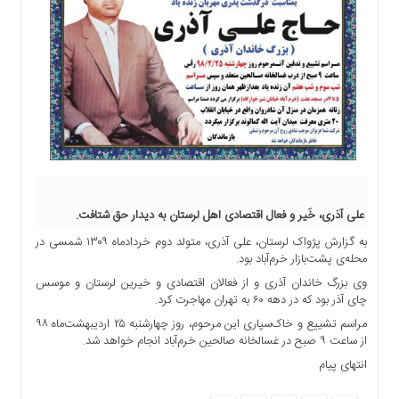
اجتماعی
سیاسی
اقتصادی
ورزشی
فرهنگی
و
هنری
علمی
و
آموزشی
علی آذری، خَیر و فعال اقتصادی اهل لرستان به دیدار حق شتافت.
دسترسی
به گزارش پژواک لرستان، علی آذری، متولد دوم خردادماه ۱۳۰۹ شمسی در
محله‌ی پشت‌بازار خرم‌آباد بود.
سریع
ارتباط
وی بزرگ خاندان آذری و از فعالان اقتصادی و خیرین لرستان و موسس
چای آذر بود که در دهه ۶۰ به تهران مهاجرت کرد.
با
ما
مراسم تشییع و خاک‌سپاری این مرحوم، روز چهارشنبه ۲۵ اردیبهشت‌ماه ۹۸
از ساعت ۹ صبح در غسالخانه صالحین خرم‌آباد انجام خواهد شد.
برگه
انتهای پیام
نمونه
تعرفه