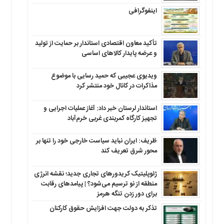
اینفوگرافی
تأکید معاون اقتصادی استاندار بر حمایت از تولید
و عرضه پایدار کالاهای اساسی
ویدیوی عجیبی که حمید رسایی با موضوع
مذاکرات در کانال خود منتشر کرد
استاندار لرستان خبر داد: آغاز عملیات اجرایی و
تجهیز کارگاه کمربندی غربی خرم‌آباد
ظریف: ایران نباید سیاست خارجی خود را تنها بر
محور شرق تعریف کند
ژئوپلیتیک کریدورهای تجاری جدید؛ نقشه انرژی
منطقه‌ از نو ترسیم می‌شود؟ | پیامدهای رقابت
برای دور زدن تنگه هرمز
تذکر به دولت جهت افزایش حقوق کارکنان ‌