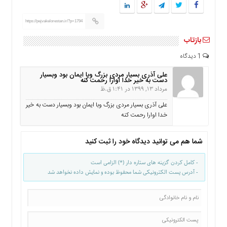
ها
درباره
https://pejvakelorestan.ir/?p=1794
ما
بازتاب
اخبار
1 دیدگاه
سایت
ارتباط
علی آذری بسیار مردی بزرگ وبا ایمان بود وبسیار
دست به خیر خدا اوارا رحمت کنه
با
مرداد 13, 1399 در 1:41 ق.ظ
ما
علی آذری بسیار مردی بزرگ وبا ایمان بود وبسیار دست به خیر
برگه
خدا اوارا رحمت کنه
نمونه
تعرفه
شما هم می توانید دیدگاه خود را ثبت کنید
ها
درباره
- کامل کردن گزینه های ستاره دار (*) الزامی است
ما
- آدرس پست الکترونیکی شما محفوظ بوده و نمایش داده نخواهد شد
چند
رسانه
ارتباط
با