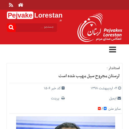
Pejvake
Lorestan
.ir
منوی
بالا
خانه
ارتباط
با
ما
درباره
استاندار :
ما
لرستان مجروح سیل مهیب شده است
تعرفه
ها
۰۴ اردیبهشت ۱۳۹۸
کد خبر 1506
منوی
ایمیل
پرینت
اصلی
سایز متن
/
خانه
عمومی