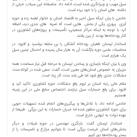
ها
سیل مهیب و ویرانگری شده است، ادامه داد: متاسفانه این سیلاب خیلی از
داشته ‎ های استان را با خود برده است.
درباره
خادمی با بیان اینکه سیل اخیر به اقتصاد استان و خانوار لطمه زده و حوزه
ما
آبزی ‎ پروری یکی از بخش ‎ هایی است که ضربه ‎ های جدی دید، اضافه
اخبار
کرد: با توجه به اینکه مراکز جمعیتی، تأسیسات و پروژه‌های کشاورزی در
کنار رودخانه‌ها بودند از بین رفتند .
سایت
ارتباط
استاندار لرستان طغیان رودخانه کشکان را بی سابقه برشمرد و افزود: در
محاسبات علمی دوره بازگشت آن به هزار سال رسیده و احتمال چنین سیل
با
یک هزارم است .
ما
وی با بیان اینکه بازسازی و رساندن لرستان به مرحله قبل نیاز مساعدت همه
برگه
عزیزان به خصوص استان‌های معین است، گفت: سعی شده در کوتاه مدت
نمونه
مشکلات جدی رفع شود اما طی بلند مدت کار زیاد است .
تعرفه
مقام عالی رتبه استان بر لزوم رفع مشکلات حوزه کشاورزی تاکید کرد و
ها
افزود: برای رفع خسارات سیل نیازمند اختصاص منابع ملی در این زمینه
هستیم .
درباره
خادمی ادامه داد: با تلاش‌ها و پیگیری‌های انجام شده تسهیلات خوبی
ما
برای حوزه کشاورزی منظور شده اما جبران خسارات به این بزرگی طبیعتا از
چند
عهده دولت به تنهایی خارج است .
رسانه
استاندار لرستان گفت: بازنگری مهندسی در حوزه شیلات و دیگر
ارتباط
بخش‌های استان فرصت بزرگی است تا بتوانیم مزارع و تاسیسات را از
با
بستر رودخانه‌ها دور کنیم.