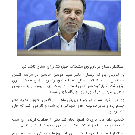
اجتماعی
سیاسی
اقتصادی
ورزشی
فرهنگی
و
هنری
علمی
و
استاندار لرستان بر لزوم رفع مشکلات حوزه کشاورزی استان تاکید کرد.
آموزشی
به گزارش پژواک لرستان، دکتر سید موسی خادمی در مراسم افتتاح
ساختمان جدید شیلات استان که با حضور رئیس سازمان شیلات ایران
دسترسی
برگزار شد، اظهار کرد: هم اکنون لرستان در بحث آبزی ‎ پروری و به خصوص
سریع
ماهیان سردابی در کشور دارای جایگاه خوبی است.
ارتباط
وی بیان کرد: استان در زمینه پرورش ماهی در قفس، خاویار، تولید تخم
با
چشم زده و سایر فعالیت ‎ های شیلاتی وارد شده و کار می ‎ کند که جای
ما
تقدیر دارد.
برگه
خادمی ادامه داد: کاری که امروز انجام شد یکی از اقدامات ارزنده ‎ ای است
نمونه
که باید در این رابطه از شیلات استان و سازمان مدیریت قدردانی کنیم.
تعرفه
استاندار لرستان با بیان اینکه استان این روزها جراحاتی دیده و مجروح