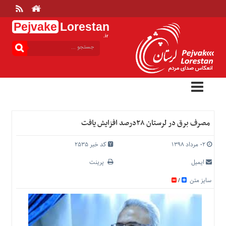
Pejvake
Lorestan
.ir
منوی
بالا
خانه
ارتباط
با
ما
درباره
مصرف برق در لرستان ۲۸درصد افزایش یافت
ما
تعرفه
۰۲ مرداد ۱۳۹۸
کد خبر 2535
ها
ایمیل
پرینت
منوی
سایز متن
/
اصلی
خانه
عمومی