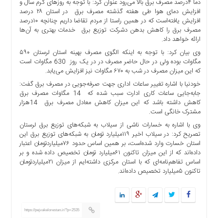
دما ۴درصد مصرف برق بالا می‌رود عنوان کرد: با توجه به روزهای گرم سال و
ها
افزایش دمای هوا طی هفته گذشته مصرف برق در استان ۲۸ درصد
افزایش یافته‌است که در همین راستا از مردم تقاضا داریم چنانچه ۱۰درصد
درباره
مصرف برق را کاهش بدهن دشرکت توزیع برق خدمات بهتری به آن‌ها
ما
ارائه خواهد داد.
اخبار
وی بیان کرد: با توجه به اینکه الگوی مصرف بهینه استان لرستان ۵۹۰
سایت
مگاوات بوده ولی در حال حاضر مصرف در در یک روز 630 مگاوات است
ارتباط
که این میزان مصرف در شب به ۶۷۰ مگاوات نیز افزایش می‌یابد.
با
خودنیا با اشاره تغییر ساعات اداری جهت صرفه‌جویی در مصرف برق گفت:
ما
جابه‌جایی ساعات کاری ادارت سبب شده که 14 مگاوات مصرف برق
کاهش داشته باشد که این میزان کاهش معادل مصرف برق 14هزار
برگه
مشترک خانگی است.
نمونه
وی با اشاره به خسارات ناشی از سیلاب به شبکه‌های توزیع برق لرستان
تعرفه
تصریح کرد: در سیلاب اخیر ۱۱۹میلیارد تومان به شبکه‌های توزیع برق این
ها
استان خسارت وارد شده‌است، بر همین اساس حدود ۷۶میلیاردتومان اعتبار
داده‌اند که از این میزان تاکنون ۶۱میلیارد تومان تخصیص داده شده و بر
درباره
اساس تفاهم‌نامه‌ای که با استان مرکزی داشته‌ایم از میزان ۲۱میلیاردتومان
ما
تاکنون ۵میلیارد تخصیص داده‌اند.
چند
رسانه
ارتباط
https://pejvakelorestan.ir/?p=2535
با