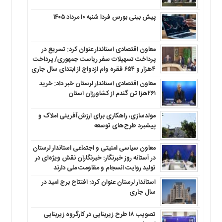
پیش بینی بورس فردا شنبه ۱۰ مرداد ۱۴۰۵
معاون اقتصادی استاندار عنوان کرد: تسریع در
پرداخت تسهیلات سفر ریاست جمهوری/ پرداخت
۴هزار و ۶۵۴ فقره وام ازدواج از ابتدای سال جاری
معاون اقتصادی استاندار لرستان خبر داد: خرید
۲۶۱هزا تن گندم از کشاورزان استان
مولدسازی، راهکاری برای ارزش‌آفرینی املاک و
پیشبرد طرح‌های توسعه
معاون سیاسی امنیتی و اجتماعی استاندار لرستان
در آستانه روز خبرنگار: خبرنگاران نقش ویژه‌ای در
تولید روایت انسجام و مقاومت ملی دارند
استاندار لرستان عنوان کرد: افتتاح برج امید در
سال جاری
تصویب ۱۸ طرح زیربنایی در کارگروه زیربنایی