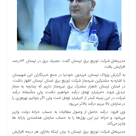
اجتماعی
سیاسی
اقتصادی
ورزشی
فرهنگی
و
هنری
علمی
مدیرعامل شرکت توزیع برق لرستان گفت: مصرف برق در لرستان ۲۸درصد
و
افزایش یافت.
آموزشی
به گزارش پژواک لرستان، فریدون خودنیا در جمع خبرنگاران این شهرستان
با اشاره به مشترکین غیرمجاز شرکت توزیع برق استان لرستان اظهار داشت:
دسترسی
در استان لرستان ۵هزار مشترک برق غیرمجاز داریم که چنانچه به مجاز
سریع
تبدیل شوند ۱۰میلیارد تومان درآمد خواهیم داشت، ولی متأسفانه درآمد
ارتباط
شرکت در این زمینه کمتر از ۲میلیارد تومان است ولی اگر بتوانیم بهره‌وری را
با
در سازمان بالا ببریم درآمد بالاتر می‌رود.
ما
وی افزود: درآمد حاصل از وصول مطالبات به حساب خزانه دولت واریز
می‌شود و خزانه نیز این پول‌ها را به حساب سازمان هدفمندی یارانه ها
برگه
واریز می‌کند.
نمونه
مدیرعامل شرکت توزیع برق لرستان با بیان اینکه به‌ازای هر درجه افزایش
تعرفه