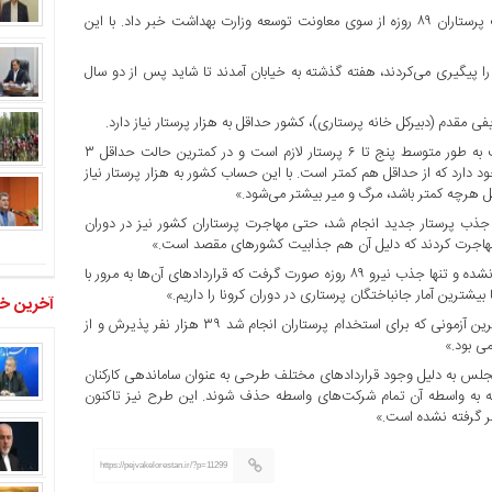
بهرام عین اللهی (وزیر بهداشت) آذرماه امسال از پیگیری جدی وضعیت پرستاران ۸۹ روزه از سوی معاونت توسعه وزارت بهداشت خبر داد. با این
ا پیگیری می‌کردند، هفته گذشته به خیابان آمدند تا شاید پس از دو سال
دم (دبیرکل خانه پرستاری)، کشور حداقل به هزار پرستار نیاز دارد.
او به ایلنا گفت: «از نظر استاندارد در دنیا به ازای هر هزار نفر جمعیت به طور متوسط پنج تا ۶ پرستار لازم است و در کمترین حالت حداقل ۳
بق آخرین اطلاعات به ازای هر هزار نفر ۱.۶ پرستار وجود دارد که از حداقل هم کمتر است. با این حساب کشور به هزار پرستار نیاز
قل هرچه کمتر باشد، مرگ و میر بیشتر می‌شود.»
ا جذب پرستار جدید انجام شد، حتی مهاجرت پرستاران کشور نیز در دوران
او افزود: «در کشور پس از اوج گیری کرونا هیچ گونه استخدامی انجام نشده و تنها جذب نیرو ۸۹ روزه صورت گرفت که قراردادهای آن‌ها به مرور با
 بیشترین آمار جانباختگان پرستاری در دوران کرونا را داریم.»
آخرین خب
دبیرکل خانه پرستار گفت: «وزارت بهداشت همیشه وعده داده است، آخرین آزمونی که برای استخدام پرستاران انجام شد ۳۹ هزار نفر پذیرش و از
س به دلیل وجود قراردادهای مختلف طرحی به عنوان ساماندهی کارکنان
 لایحه بیاورد که به واسطه آن تمام شرکت‌های واسطه حذف شوند. این طرح نیز تاکنون
ر گرفته نشده است.»
https://pejvakelorestan.ir/?p=11299