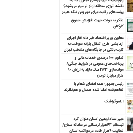
ژئوپلیتیک کریدورهای تجاری جدید؛
نقشه انرژی منطقه‌ از نو ترسیم می‌شود؟ |
پیامدهای رقابت برای دور زدن تنگه هرمز
تذکر به دولت جهت افزایش حقوق
کارکنان ‌
معاون وزیر اقتصاد خبر داد؛ آغاز اجرای
آزمایشی طرح انتقال یارانه سوخت به
کارت بانکی در جایگاه‌های منتخب تهران
تداوم ۱۰۰ درصدی خدمات مالی و
پرداخت‌های عمومی در شرایط جنگی/
مولدسازی ۲۱۷۳ ملک مازاد به ارزش ۹۰
هزار میلیارد تومان
رئیس‌جمهور: همه اعضای شعام با
تفاهم‌نامه امضا شده همدل و هم‌نظرند
اینفوگرافیک
دبیر ستاد اربعین استان عنوان کرد:
ثبت‌نام ۴۳هزار لرستانی در سامانه سماح/
فعالیت ۴هزار خادم در مواکب استان