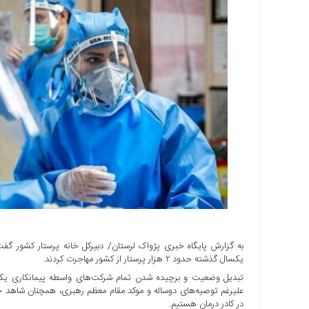
اجتماعی
سیاسی
اقتصادی
ورزشی
فرهنگی
و
هنری
علمی
و
آموزشی
دسترسی
سریع
ارتباط
با
به گزارش پایگاه خبری پژواک لرستان/ دبیرکل خانه پرستار کشور گفت
ما
یکسال گذشته حدود ۲ هزار پرستار از کشور مهاجرت کردند.
برگه
تبدیل وضعیت و برچیده شدن تمام شرکت‌های واسطه پیمانکاری یکی 
نمونه
علیرغم توصیه‌های دوساله و موکد مقام معظم رهبری، همچنان شاهد حضو
در کادر درمان هستیم.
تعرفه