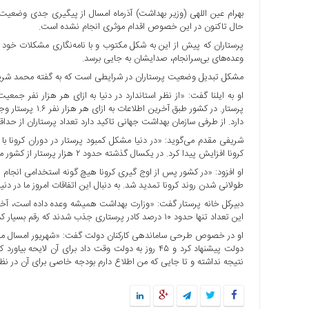
ها
حال تاکنون در این خصوص اقدام موثری انجام نشده است.
درباره
پرستاران که پیش از این به شکل مکتوب و با نامه‌نگاری مشکلات خود ر
ما
وعده‌های بی‌سرانجام، صدایشان به جایی برسد.
اخبار
مشکل تبدیل وضعیت پرستاران در شرایطی است که به گفته محمد شریفی مق
سایت
پرستار. در کشور ط
ارتباط
دارد. از طرفی سازمان بهداشت جهانی تاکید دارد تعداد پرستاران از حدا
با
ما
شریفی مقدم می‌گوید: «در دنیا مشکل کمبود پرستار در دوران کرونا ب
کرونا افزایش پیدا کرد. در یکسال گذشته حدود ۲ هزار پرستار از کشور مهاجرت کردند که دلیل آن هم جذابیت کشورهای مقصد است.»
برگه
نمونه
طولانی شدن روند کرونا تمدید شد. به دنبال این اتفاقات امروز ما در دنیا
تعرفه
ها
این تعداد تنها حدود ۱۰ درصد کادر پرستاری جذب شدند که رقم بسیار کمی بود.»
درباره
او در خصوص طرحی ساماندهی کارکنان دولت گفت: «شهریور امسال مجل
ما
دولت پیشنهاد کرد و ۴۵ روز به دولت وقت داد برای آن
نتیجه نداشته و تا جایی که من اطلاع دارم بودجه خاصی برای آن در نظ
چند
رسانه
ارتباط