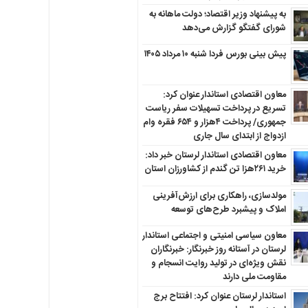
به پیشنهاد وزیر اقتصاد؛ دولت ماهانه به
شورای گفتگو گزارش می‌دهد
پیش بینی بورس فردا شنبه ۱۰ مرداد ۱۴۰۵
معاون اقتصادی استاندار عنوان کرد:
تسریع در پرداخت تسهیلات سفر ریاست
جمهوری/ پرداخت ۴هزار و ۶۵۴ فقره وام
ازدواج از ابتدای سال جاری
معاون اقتصادی استاندار لرستان خبر داد:
خرید ۲۶۱هزا تن گندم از کشاورزان استان
مولدسازی، راهکاری برای ارزش‌آفرینی
املاک و پیشبرد طرح‌های توسعه
معاون سیاسی امنیتی و اجتماعی استاندار
لرستان در آستانه روز خبرنگار: خبرنگاران
نقش ویژه‌ای در تولید روایت انسجام و
مقاومت ملی دارند
استاندار لرستان عنوان کرد: افتتاح برج