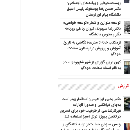
زیست‌محیطی و پیامدهای اجتماعی:
دکتر حسن رضا یوسفوند رئیس اسبق
دانشگاه پیام نور لرستان
توسعه متوازن و شعار «توسعه خواهی»
دکتر رضا سپهوند: کیوان رباطی روزنامه
نگار و مدرس دانشگاه
از مکتب خانه تا مدرسه؛ نگاهی به تاریخ
آموزش و پرورش در لرستان: سعادت
خودگو
کهن ترین گزارش از شهر شاپورخواست:
به قلم استاد سعادت خودگو
 گزارش
دکتر یحیی ابراهیمی: استاندار بهتر است
به‌جای فرافکنی و صدور اظهارات
غیرکارشناسی، از ظرفیت خود برای تسریع
در تکمیل پروژه تونل اسپژ استفاده کند
رئیس سازمان حمایت از تولید کنندگان و