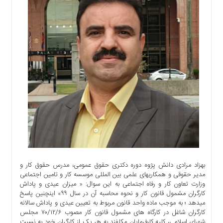
اجتماعی
سیاسی
اقتصادی
ورزشی
فرهنگی
و
هنری
علمی
و
آموزشی
دسترسی
سریع
ارتباط
بهزاد مرادی دانش پژوه دوره دکتری حقوق عمومی، مدرس حقوق کار و
با
مدیر حقوقی و همکاریهای علمی بین المللی موسسه کار و تامین اجتماعی
ما
وزارت تعاون کار و رفاه اجتماعی به این سوال: « میزان عیدی و پاداش
برگه
کارگران مشمول قانون کار و نحوه محاسبه آن در سال ۹۹» اینچنین پاسخ
میدهد ؛ به موجب ماده واحد قانون مربوط به تعیین عیدی و پاداش سالانه
نمونه
کارگران شاغل در کارگاه های مشمول قانون کار مصوب ۷۰/۱۲/۶ مجلس
تعرفه
شورای اسلامی، کلیه کارفرمایان مکلفند به هر یک از کارگران خود به نسبت