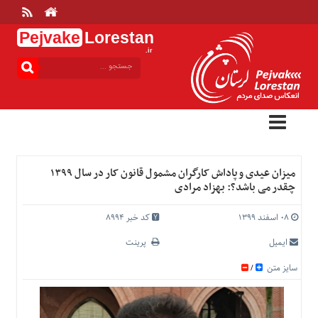
Pejvake
Lorestan
.ir
منوی
بالا
خانه
ارتباط
با
ما
درباره
میزان عیدی و پاداش کارگران مشمول قانون کار در سال ۱۳۹۹
ما
چقدر می باشد؟: بهزاد مرادی
تعرفه
ها
۰۸ اسفند ۱۳۹۹
کد خبر 8994
منوی
ایمیل
پرینت
اصلی
سایز متن
/
خانه
عمومی