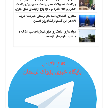
پرداخت تسهیلات سفر ریاست جمهوری/ پرداخت
۴هزار و ۶۵۴ فقره وام ازدواج از ابتدای سال جاری
معاون اقتصادی استاندار لرستان خبر داد: خرید
۲۶۱هزا تن گندم از کشاورزان استان
مولدسازی، راهکاری برای ارزش‌آفرینی املاک و
پیشبرد طرح‌های توسعه