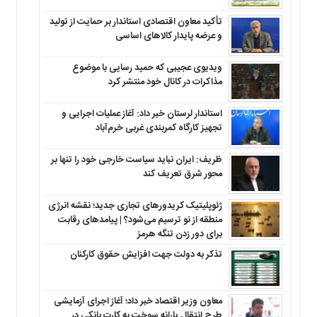
تأکید معاون اقتصادی استاندار بر حمایت از تولید
و عرضه پایدار کالاهای اساسی
ویدیوی عجیبی که حمید رسایی با موضوع
مذاکرات در کانال خود منتشر کرد
استاندار لرستان خبر داد: آغاز عملیات اجرایی و
تجهیز کارگاه کمربندی غربی خرم‌آباد
ظریف: ایران نباید سیاست خارجی خود را تنها بر
محور شرق تعریف کند
ژئوپلیتیک کریدورهای تجاری جدید؛ نقشه انرژی
منطقه‌ از نو ترسیم می‌شود؟ | پیامدهای رقابت
برای دور زدن تنگه هرمز
تذکر به دولت جهت افزایش حقوق کارکنان ‌
معاون وزیر اقتصاد خبر داد؛ آغاز اجرای آزمایشی
طرح انتقال یارانه سوخت به کارت بانکی در