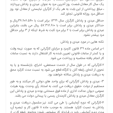
ها
یک سال کار معادل شصت روز آخرین مزد به عنوان عیدی و پاداش بپردازند
، مبلغ پرداختی از این بابت به هر یک از کارگران نبایستی از معادل نود روز
درباره
حداقل مزد روزانه قانونی تجاوز کند.
ما
حداقل عیدی و پاداش کارگران سال ۱۳۹۹ برابر است با ۳۸.۲۰۸.۵۴۰ریال و
اخبار
حداکثر عیدی و پاداش برابر است با ۵۷.۳۱۲.۸۱۰ ریال می باشد، بنابراین
سایت
عیدی و پاداش برابر است با ۲ برابر مزد ثابت به شرط اینکه از ۳ برابر حداقل
مزد بیشتر نشود.
ارتباط
با
نکته هایی در مورد عیدی و پاداش:
ما
۱-بر اساس ماده ۳۹ قانون کارمزد و مزایای کارگرانی که به صورت نیمه وقت
و یا کمتر از ساعات قانونی تعیین شده به کار اشتغال دارند به نسبت ساعات
برگه
کار انجام یافته محاسبه و پرداخت می شود.
نمونه
۲-کارگرانی که در طول سال از خدمت مستعفی، اخراج، بازنشسته و یا یه
تعرفه
نحوی از انحای رابطه آنان با کارگاه قطع می شود به نسبت مدت کارکرد محق
ها
به دریافت عیدی و پاداش سالانه خواهند بود.
درباره
۳- عیدی و پاداش کارگرانی که برای واحد های دولتی کار میکنند و به طور
ما
مستقیم از دولت حقوق دریافت می کنند، به استناد رأی وحدت رویه هیئت
عمومی دیوان عدالت اداری از ماده فوق مستثنی بوده و عیدی و پاداش این
چند
کارگران معادل عیدی و پاداش کارمندان رسمی یا پیمانی دولت می باشد.
رسانه
۴-کارگرانی که دوره آزمایشی را طی می کنند نیز مشمول دریافت عیدی و
ارتباط
پاداش به نسبت کارکرد هستند. به موجب ماده ۱۱ قانون کار و تبصره آن،
با
مدت دوره آزمایشی باید در قرارداد کار مشخص شود؛ چنانچه رابطه کاری از