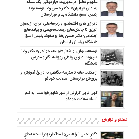
مفهوم تعامل در مدیریت «بازخوانی یک مساله
بنیادین در ایران»: دکتر حسن رضا یوسف‌وند
رئیس اسبق دانشگاه پیام نور لرستان
ناترازی‌های اقتصادی و زیرساختی ایران؛ از بحران
انرژی تا چالش‌های زیست‌محیطی و پیامدهای
اجتماعی: دکتر حسن رضا یوسفوند رئیس اسبق
دانشگاه پیام نور لرستان
توسعه متوازن و شعار «توسعه خواهی» دکتر رضا
سپهوند: کیوان رباطی روزنامه نگار و مدرس
دانشگاه
از مکتب خانه تا مدرسه؛ نگاهی به تاریخ آموزش و
پرورش در لرستان: سعادت خودگو
کهن ترین گزارش از شهر شاپورخواست: به قلم
استاد سعادت خودگو
گفتگو و گزارش
دکتر یحیی ابراهیمی: استاندار بهتر است به‌جای