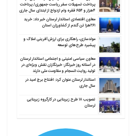
پرداخت تسهیلات سفر ریاست جمهوری/ پرداخت
۴هزار و ۶۵۴ فقره وام ازدواج از ابتدای سال جاری
معاون اقتصادی استاندار لرستان خبر داد: خرید
۲۶۱هزا تن گندم از کشاورزان استان
مولدسازی، راهکاری برای ارزش‌آفرینی املاک و
پیشبرد طرح‌های توسعه
معاون سیاسی امنیتی و اجتماعی استاندار لرستان
در آستانه روز خبرنگار: خبرنگاران نقش ویژه‌ای در
تولید روایت انسجام و مقاومت ملی دارند
استاندار لرستان عنوان کرد: افتتاح برج امید در
سال جاری
تصویب ۱۸ طرح زیربنایی در کارگروه زیربنایی
لرستان