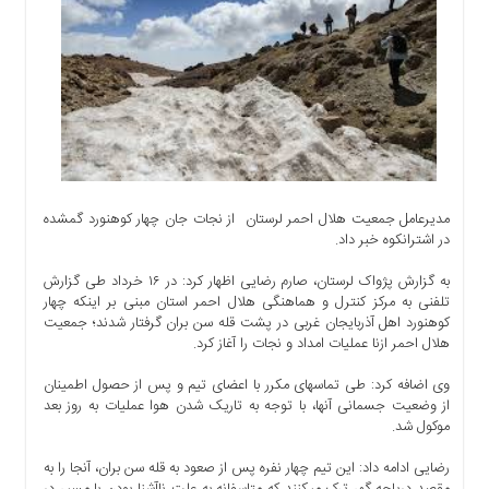
اجتماعی
سیاسی
اقتصادی
ورزشی
فرهنگی
و
هنری
علمی
مدیرعامل جمعیت هلال احمر لرستان از نجات جان چهار کوهنورد گمشده
و
در اشترانکوه خبر داد.
آموزشی
به گزارش پژواک لرستان، صارم رضایی اظهار کرد: در ۱۶ خرداد طی گزارش
دسترسی
تلفنی به مرکز کنترل و هماهنگی هلال احمر استان مبنی بر اینکه چهار
سریع
کوهنورد اهل آذربایجان غربی در پشت قله سن بران گرفتار شدند؛ جمعیت
هلال احمر ازنا عملیات امداد و نجات را آغاز کرد.
ارتباط
با
وی اضافه کرد: طی تماس‎های مکرر با اعضای تیم و پس از حصول اطمینان
ما
از وضعیت جسمانی آنها، با توجه به تاریک شدن هوا عملیات به روز بعد
برگه
موکول شد.
نمونه
رضایی ادامه داد: این تیم چهار نفره پس از صعود به قله سن بران، آنجا را به
تعرفه
مقصد دریاچه گهر ترک می‎کنند که متاسفانه به علت ناآشنا بودن با مسیر در