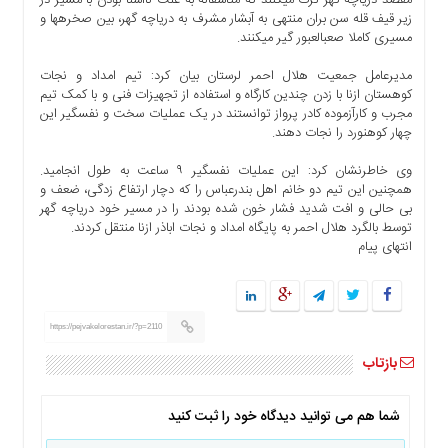
ها
زیر قیف قله سن بران منتهی به آبشار مشرف به دریاچه گهر، بین صخره‎ها و
مسیری کاملا صعب‎العبور گیر می‎کنند.
درباره
ما
مدیرعامل جمعیت هلال احمر لرستان بیان کرد: تیم امداد و نجات
کوهستان ازنا با زدن چندین کارگاه و استفاده از تجهیزات فنی و با کمک تیم
اخبار
مجرب و کارآزموده کادر پرواز توانستند در یک عملیات سخت و نفس‎گیر این
سایت
چهار کوهنورد را نجات دهند.
ارتباط
با
وی خاطرنشان کرد: این عملیات نفس‎گیر ۹ ساعت به طول انجامید.
ما
همچنین این تیم دو خانم اهل بندرعباس را که دچار ارتفاع زدگی، ضعف و
بی حالی و افت شدید فشار خون شده بودند را در مسیر خود دریاچه گهر
برگه
توسط بالگرد هلال احمر به پایگاه امداد و نجات اباذر ازنا منتقل کردند.
نمونه
انتهای پیام
تعرفه
ها
درباره
https://pejvakelorestan.ir/?p=2110
ما
بازتاب
چند
رسانه
شما هم می توانید دیدگاه خود را ثبت کنید
ارتباط
با