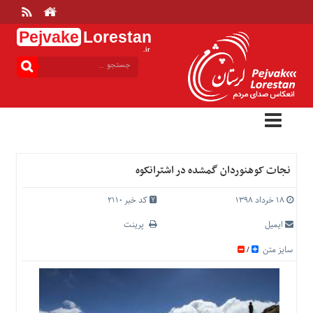
Pejvake
Lorestan
.ir
منوی
بالا
خانه
ارتباط
با
ما
درباره
نجات کوهنوردان گمشده در اشترانکوه
ما
تعرفه
۱۸ خرداد ۱۳۹۸
کد خبر 2110
ها
ایمیل
پرینت
منوی
سایز متن
/
اصلی
خانه
عمومی