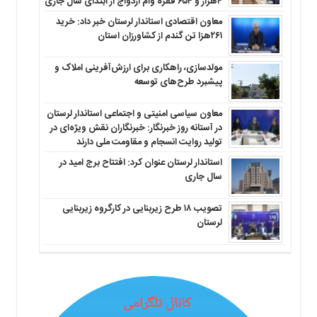
۴هزار و ۶۵۴ فقره وام ازدواج از ابتدای سال جاری
معاون اقتصادی استاندار لرستان خبر داد: خرید
۲۶۱هزا تن گندم از کشاورزان استان
مولدسازی، راهکاری برای ارزش‌آفرینی املاک و
پیشبرد طرح‌های توسعه
معاون سیاسی امنیتی و اجتماعی استاندار لرستان
در آستانه روز خبرنگار: خبرنگاران نقش ویژه‌ای در
تولید روایت انسجام و مقاومت ملی دارند
استاندار لرستان عنوان کرد: افتتاح برج امید در
سال جاری
تصویب ۱۸ طرح زیربنایی در کارگروه زیربنایی
لرستان