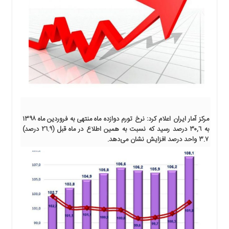
اجتماعی
سیاسی
اقتصادی
ورزشی
فرهنگی
و
هنری
علمی
و
مرکز آمار ایران اعلام کرد: نرخ تورم دوازده ماه منتهی به فروردین ماه ١٣٩٨
آموزشی
به ٣٠,٦ درصد رسید که نسبت به همین اطلاع در ماه قبل (٢٦.٩ درصد)
دسترسی
٣.٧ واحد درصد افزایش نشان می‌دهد.
سریع
ارتباط
با
ما
برگه
نمونه
تعرفه