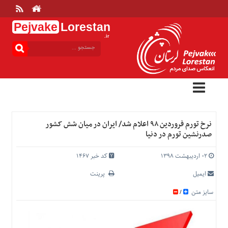
Pejvake
Lorestan
.ir
منوی
بالا
خانه
ارتباط
با
ما
درباره
نرخ تورم فروردین ۹۸ اعلام شد/ ایران در میان شش کشور
ما
صدرنشین تورم در دنیا
تعرفه
ها
۰۲ اردیبهشت ۱۳۹۸
کد خبر 1467
منوی
ایمیل
پرینت
اصلی
سایز متن
/
خانه
عمومی