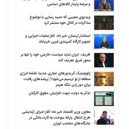
و عرضه پایدار کالاهای اساسی
ویدیوی عجیبی که حمید رسایی با موضوع
مذاکرات در کانال خود منتشر کرد
استاندار لرستان خبر داد: آغاز عملیات اجرایی و
تجهیز کارگاه کمربندی غربی خرم‌آباد
ظریف: ایران نباید سیاست خارجی خود را تنها بر
محور شرق تعریف کند
ژئوپلیتیک کریدورهای تجاری جدید؛ نقشه انرژی
منطقه‌ از نو ترسیم می‌شود؟ | پیامدهای رقابت
برای دور زدن تنگه هرمز
تذکر به دولت جهت افزایش حقوق کارکنان ‌
معاون وزیر اقتصاد خبر داد؛ آغاز اجرای آزمایشی
طرح انتقال یارانه سوخت به کارت بانکی در
جایگاه‌های منتخب تهران