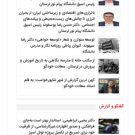
رئیس اسبق دانشگاه پیام نور لرستان
ناترازی‌های اقتصادی و زیرساختی ایران؛ از بحران
انرژی تا چالش‌های زیست‌محیطی و پیامدهای
اجتماعی: دکتر حسن رضا یوسفوند رئیس اسبق
دانشگاه پیام نور لرستان
توسعه متوازن و شعار «توسعه خواهی» دکتر رضا
سپهوند: کیوان رباطی روزنامه نگار و مدرس
دانشگاه
از مکتب خانه تا مدرسه؛ نگاهی به تاریخ آموزش و
پرورش در لرستان: سعادت خودگو
کهن ترین گزارش از شهر شاپورخواست: به قلم
استاد سعادت خودگو
گفتگو و گزارش
دکتر یحیی ابراهیمی: استاندار بهتر است به‌جای
فرافکنی و صدور اظهارات غیرکارشناسی، از ظرفیت
خود برای تسریع در تکمیل پروژه تونل اسپژ