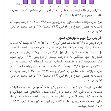
ها
درباره
به گزارش پژواک لرستان، به نقل از مرکز آمار ایران شاخص قیمت مصرف
کننده – فروردین ١٣٩٨ را منتشر کرد.
ما
نرخ تورم دوازده ماهه منتهی به فروردین ماه ١٣٩٨ به ٣٠,٦ درصد رسید که
اخبار
نسبت به همین اطلاع در ماه قبل (٢٦.٩ درصد) ٣.٧ واحد درصد افزایش
سایت
نشان می‌دهد.
ارتباط
افزایش نرخ تورم خانوارهای کشور
با
در فروردین ماه ١٣٩٨ عدد شاخص کل (١٠٠=١٣٩٥) به ١٧٠,٩ رسید که نسبت
ما
به ماه قبل ٤.٠ درصد افزایش نشان می­دهد. در این ماه درصد تغییر شاخص
کل نسبت به ماه مشابه سال قبل ٥١,٤ درصد می‌باشد؛ یعنی خانوارهای
برگه
کشور به طور میانگین ٥١,٤ درصد بیشتر از فروردین ١٣٩٧ برای خرید
نمونه
یک «مجموعه کالا و خدمات یکسان» هزینه کرده­اند که نسبت به این
تعرفه
اطلاع در ماه قبل (٤٧,٥ درصد) ٣.٩ واحد درصد افزایش یافته است. نرخ
تورم دوازده ماهه منتهی به فروردین ماه ١٣٩٨ به ٣٠.٦ درصد رسید که
ها
نسبت به همین اطلاع در ماه قبل (٢٦.٩ درصد) ٣.٧ واحد درصد افزایش
درباره
نشان می‌دهد.
ما
شاخص قیمت در گروه عمده «خوراکی ها، آشامیدنی ها و دخانیات»
نسبت به ماه قبل ٨,٨ درصد و در گروه عمده «کالاهای غیر خوراکی و
چند
خدمات» ١.٦ درصد افزایش نشان می­دهد. درصد تغییرات قیمت در ماه
رسانه
جاری نسبت به فروردین ماه ١٣٩٧ برای این دو گروه به ترتیب ٨٥.٣ و
ارتباط
٣٧.٨ درصد می­باشد.
با