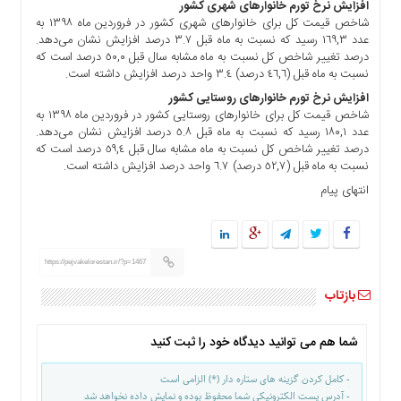
افزایش نرخ تورم خانوارهای شهری کشور
ما
شاخص قیمت کل برای خانوارهای شهری کشور در فروردین ماه ١٣٩٨ به
برگه
عدد ١٦٩,٣ رسید که نسبت به ماه قبل ٣.٧ درصد افزایش نشان می‌دهد.
درصد تغییر شاخص کل نسبت به ماه مشابه سال قبل ٥٠,٠ درصد است که
نمونه
نسبت به ماه قبل (٤٦,٦ درصد) ٣.٤ واحد درصد افزایش داشته است.
تعرفه
افزایش نرخ تورم خانوارهای روستایی کشور
ها
شاخص قیمت کل برای خانوارهای روستایی کشور در فروردین ماه ١٣٩٨ به
درباره
عدد ١٨٠,١ رسید که نسبت به ماه قبل ٥.٨ درصد افزایش نشان می‌دهد.
درصد تغییر شاخص کل نسبت به ماه مشابه سال قبل ٥٩,٤ درصد است که
ما
نسبت به ماه قبل (٥٢,٧ درصد) ٦.٧ واحد درصد افزایش داشته است.
انتهای پیام
https://pejvakelorestan.ir/?p=1467
بازتاب
شما هم می توانید دیدگاه خود را ثبت کنید
- کامل کردن گزینه های ستاره دار (*) الزامی است
- آدرس پست الکترونیکی شما محفوظ بوده و نمایش داده نخواهد شد