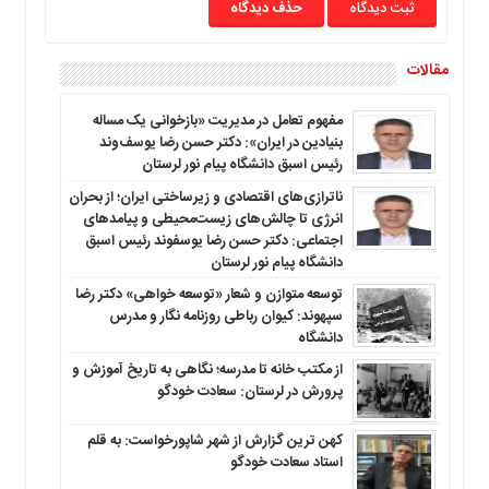
حذف دیدگاه
مقالات
مفهوم تعامل در مدیریت «بازخوانی یک مساله
بنیادین در ایران»: دکتر حسن رضا یوسف‌وند
رئیس اسبق دانشگاه پیام نور لرستان
ناترازی‌های اقتصادی و زیرساختی ایران؛ از بحران
انرژی تا چالش‌های زیست‌محیطی و پیامدهای
اجتماعی: دکتر حسن رضا یوسفوند رئیس اسبق
دانشگاه پیام نور لرستان
توسعه متوازن و شعار «توسعه خواهی» دکتر رضا
سپهوند: کیوان رباطی روزنامه نگار و مدرس
دانشگاه
از مکتب خانه تا مدرسه؛ نگاهی به تاریخ آموزش و
پرورش در لرستان: سعادت خودگو
کهن ترین گزارش از شهر شاپورخواست: به قلم
استاد سعادت خودگو