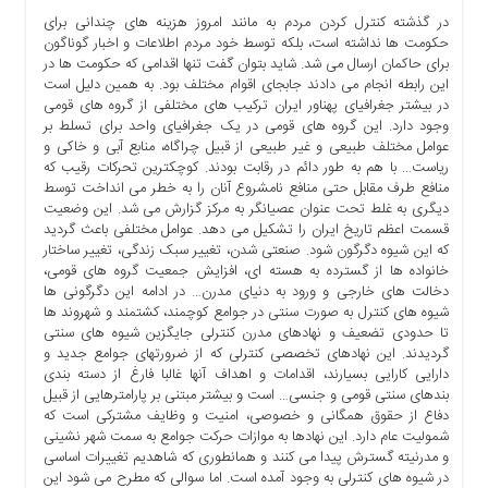
ها
در گذشته کنترل کردن مردم به مانند امروز هزینه های چندانی برای
حکومت ها نداشته است، بلکه توسط خود مردم اطلاعات و اخبار گوناگون
درباره
برای حاکمان ارسال می شد. شاید بتوان گفت تنها اقدامی که حکومت ها در
ما
این رابطه انجام می دادند جابجای اقوام مختلف بود. به همین دلیل است
در بیشتر جغرافیای پهناور ایران ترکیب های مختلفی از گروه های قومی
اخبار
وجود دارد. این گروه های قومی در یک جغرافیای واحد برای تسلط بر
سایت
عوامل مختلف طبیعی و غیر طبیعی از قبیل چراگاه، منابع آبی و خاکی و
ارتباط
ریاست… با هم به طور دائم در رقابت بودند. کوچکترین تحرکات رقیب که
با
منافع طرف مقابل حتی منافع نامشروع آنان را به خطر می انداخت توسط
ما
دیگری به غلط تحت عنوان عصیانگر به مرکز گزارش می شد. این وضعیت
قسمت اعظم تاریخ ایران را تشکیل می دهد. عوامل مختلفی باعث گردید
برگه
که این شیوه دگرگون شود. صنعتی شدن، تغییر سبک زندگی، تغییر ساختار
نمونه
خانواده ها از گسترده به هسته ای، افزایش جمعیت گروه های قومی،
تعرفه
دخالت های خارجی و ورود به دنیای مدرن… در ادامه این دگرگونی ها
شیوه های کنترل به صورت سنتی در جوامع کوچمند، کشتمند و شهروند ها
ها
تا حدودی تضعیف و نهادهای مدرن کنترلی جایگزین شیوه های سنتی
درباره
گردیدند. این نهادهای تخصصی کنترلی که از ضرورتهای جوامع جدید و
ما
دارایی کارایی بسیارند، اقدامات و اهداف آنها غالبا فارغ از دسته بندی
بندهای سنتی قومی و جنسی… است و بیشتر مبتنی بر پارامترهایی از قبیل
چند
دفاع از حقوق همگانی و خصوصی، امنیت و وظایف مشترکی است که
رسانه
شمولیت عام دارد. این نهادها به موازات حرکت جوامع به سمت شهر نشینی
ارتباط
و مدرنیته گسترش پیدا می کنند و همانطوری که شاهدیم تغییرات اساسی
در شیوه های کنترلی به وجود آمده است. اما سوالی که مطرح می شود این
با