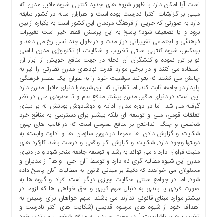
است آیا امکان دارد با ظهور شیوه های جدید کنترلی شیوه ماقبل مدرن که
ما
مبتی بر گزارشات اکثرا نادرست بوده است و هزاران ساله در کشور سابقه
برگه
دارد به صورتی که جزیی از فرهنگ مردمان این کشور است به یکباره از بین
نمونه
برود و یا تضعیف شود؟ پاسخ به این پرسش قطعا خیر است تغییرات
فرهنگی و اجتماعی تغییراتی دراز مدت و در طول چند نسل رخ می دهد و
تعرفه
برعکس، شیوه کنترلی سنتی تخریب و شکایت، از تکنولوژی مدرن لباسی
ها
نو بر تن نموده و کنشگران آن نحله در جهت منافع خویش از ابزار آن
استفاده می کنند و در برخی موارد قدرت نهادهای مدرن نظارتی را نیز به
درباره
چالش می کشند که بتوانند موقعیت خود را به عنوان یک عنصر فرهنگی
ما
پایدار در جامعه ثابت کند. اما تفاوتی که این شیوه با دنیای ماقبل مدرن دارد
این است در دنیای ماقبل مدرن بیشتر منافع عام و تا حدودی ملی در نظر
گرفته می شد. اما در دوره مدرن ادامه و دوشادوش بودنش نه بر مبنای
تعلقات قومی، ملی و توسعه ای بلکه بیشتر برای دسترسی به منافع خرد
شخصی و چنگ انداختن بر منافع عمومی است که در قالب های چون
شکایت و گزارش دادن ها عموما در درون سازمان ها و ادارت وابسته به
دولتها وجود دارد. شکایت و گزارش اگر واقعی و درست باشد کارکرد های
مثبت فراوان دارد و می تواند به رشد و توسعه جامعه منجر شود و در دنیای
مدرن این شیوه مطالبه گری نام دارد و توسط “ان. جی. او.ها” از مدیران و
مسئولان می خواهند که دقیقا بر مبنانی قانون به مطالبات آنان پاسخ داده
شود. اما در جوامع سنتی حکایت چیزی دیگر است افراد و گروه ها به
صورت فردی یا باندی به دنبال سهم گیری و حق خواهی ها که لزوما در
بیشتر موارد مبنای قانونی ندارند می باشند. سهم خواهان برای رسیدن به
اهداف خود از شیوه های مرسوم قدیمی (شکایت های اکثر نادرست و
تخریب های ناشایست ) در جهت رسیدن به منافع شخصی و باندی خود