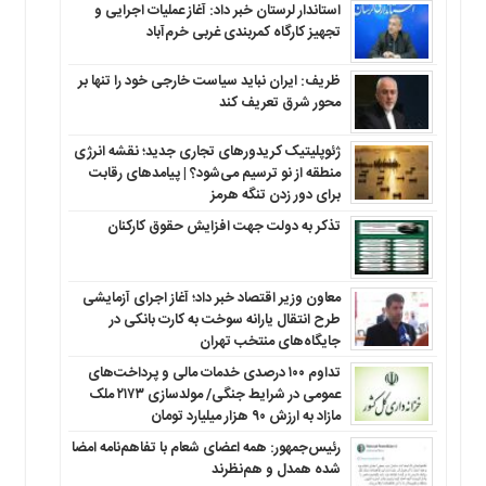
استاندار لرستان خبر داد: آغاز عملیات اجرایی و
تجهیز کارگاه کمربندی غربی خرم‌آباد
ظریف: ایران نباید سیاست خارجی خود را تنها بر
محور شرق تعریف کند
ژئوپلیتیک کریدورهای تجاری جدید؛ نقشه انرژی
منطقه‌ از نو ترسیم می‌شود؟ | پیامدهای رقابت
برای دور زدن تنگه هرمز
تذکر به دولت جهت افزایش حقوق کارکنان ‌
معاون وزیر اقتصاد خبر داد؛ آغاز اجرای آزمایشی
طرح انتقال یارانه سوخت به کارت بانکی در
جایگاه‌های منتخب تهران
تداوم ۱۰۰ درصدی خدمات مالی و پرداخت‌های
عمومی در شرایط جنگی/ مولدسازی ۲۱۷۳ ملک
مازاد به ارزش ۹۰ هزار میلیارد تومان
رئیس‌جمهور: همه اعضای شعام با تفاهم‌نامه امضا
شده همدل و هم‌نظرند