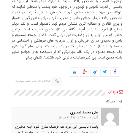
نهادی و قانونی را تشخص یافته نمایند. به عبارت دیگر هدف این بود که
بخشی از قدرت قانونی و نهادی را در وجود خود بدمند یا متجلی نمایند که
بتوانند در جهت اهداف خاص گریانه خویش به کار بگیرند. در قدرت
تشخص یافته میدان جولان دادن و تخریب کردن برای خاص گریان هموار
و برای نقادان و مطالبه گران تشکل مردم نهاد ناهموار است و نقد دیگر
محلی از اعراب ندارد و آنچه یگانه می تازد همان تخریب است. چنین
حالتی که می توان به آن وضعیت غیر نرمال گفت، فضای جامعه مسموم و
یاس و نامیدی در آن افزایش و زوال سرمایه های فرهنگی و اجتماعی در
جامعه را به دنبال دارد. در حالی که در یک وضعیت نرمال تمام گروه های
یک جامعه معمولا در یک نظم موزائیکی که از مشخصه های جوامع تمایز
یافته مدرن است پی گیر مطالبات قانونی خود باشند./ انتهای پیام
https://pejvakelorestan.ir/?p=10754
بازتاب
1 دیدگاه
علی محمد نصیری
آبان 10, 1400 در 11:45 ب.ظ
باسلام،بایستی این مورد هم فرهنگ سازی شود.البته مخبری
و آدم فروشی امری نکوهیده وضدارزش در جامعه کنونی