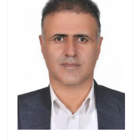
اجتماعی
سیاسی
اقتصادی
ورزشی
فرهنگی
و
هنری
علمی
و
آموزشی
دسترسی
سریع
ارتباط
با
ما
برگه
نمونه
تعرفه