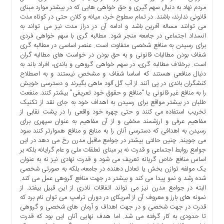
مردم نهاد به دنبال سهم گیری و حق خواهی هایی که در بیشتر موارد مبنای
قانونی ندارند، باشند. در تمام سطوح خرد، میانه و کلان حتی در کوتاه مدت
می توانند مساله آفرین باشد و ادامه آن در دراز مدت نیز می تواند به
انسداد اجتماعی در جامعه منجر شود. مطالبه گری با سهم خواهی فردی
برای رسیدن به منافع شخصی متفاوت است. عنصر اساسی در مطالبه گری
شفاف بودن مطالبات قانونی و به حق بودن در خواست های مطالبه گران
است. برخلاف مطالبه گری، در سهم خواهی گروهی و باندی، افراد باند به
دنبال منافعی هستند که اساسا شفاف و مشخص نیستند و به اصطلاح
کنشگران باندی در پی آنند از آب گل آلود ماهی بگیرند و دسترسی خویش
را به منافع غیر قانونی یا “منافع و حقوق خود تعریفی” بیشتر کنند. منفعت
طلبان در بیشتر مواقع برای رسیدن به اهداف خود به جای نقد از تکنیک
تخریب استفاده می کنند و حتی چهره خود واقعی را در پشت نقابی از
مفاهیم عرفی و ارزشمند مخفی و از آن مفاهیم به عنوان سپهری برای
رسیدن به اهدافی که دسترسی آنان را به منابع و منافع هموارتر کنند سود
می جویند. چنین حالتی بیشتر در جوامع ماقبل مدرن رخ می دهد در این
جوامع روابط اجتماعی و قدرت نه بر مبنای تعلقات ملی و عام گرایانه بلکه بر
اساس منافع خاص گریانه تعریف می شود و قدرت نهادی نیز نه به عنوان
یک مولفه توازن بخش یا تعادل دهنده در جامعه، بلکه به صورتی شخصی
شده رشد و نمو پیدا می کند و بیشتر در جهت منافع گروهی عمل می کند.
البته در جوامع مدرن نیز می تواند اتفاقات نادری از این قبیل بیفتد. از
نمونه های بارز و معروف آن از آمریکای در دوران ترامپ می توان نام برد که
قدرت در جهت شخصی و در جهت اهداف و آرمان های شخصی و گروهی
تا حدودی به کار گرفته می شد. اما هدف نهایی آنان این بود که قدرت