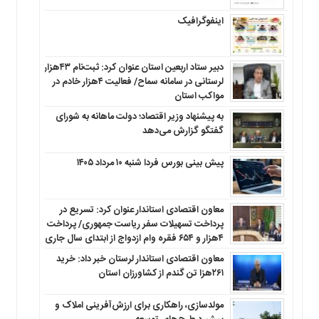
اینفوگرافیک
دبیر ستاد اربعین استان عنوان کرد: ثبت‌نام ۴۳هزار
لرستانی در سامانه سماح/ فعالیت ۴هزار خادم در
مواکب استان
به پیشنهاد وزیر اقتصاد؛ دولت ماهانه به شورای
گفتگو گزارش می‌دهد
پیش بینی بورس فردا شنبه ۱۰ مرداد ۱۴۰۵
معاون اقتصادی استاندار عنوان کرد: تسریع در
پرداخت تسهیلات سفر ریاست جمهوری/ پرداخت
۴هزار و ۶۵۴ فقره وام ازدواج از ابتدای سال جاری
معاون اقتصادی استاندار لرستان خبر داد: خرید
۲۶۱هزا تن گندم از کشاورزان استان
مولدسازی، راهکاری برای ارزش‌آفرینی املاک و