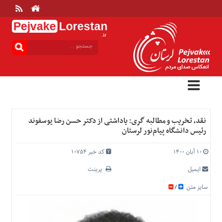
Pejvake
Lorestan
.ir
منوی
بالا
خانه
ارتباط
با
ما
درباره
نقد، تخریب و مطالبه گری: یاداشتی از دکتر حسن رضا یوسفوند
ما
رئیس دانشگاه پیام‌نور لرستان
تعرفه
ها
۱۰ آبان ۱۴۰۰
کد خبر 10754
منوی
ایمیل
پرینت
اصلی
سایز متن
/
خانه
عمومی