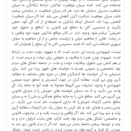
استفاده می کنند. البته میزان موفقیت شاکیان ارتباط تنگانگی به میزان
شفافیت مدیران سازمان ها دارد، هر قدر میزان شفافیت در سازمانی بیشتر
باشد، میزان موفقیت شکایت گران کاهش می یابد. اما اگر میزان شفافیت
کاهش پیدا کند احتمال اینکه شاکیان به اصطلاح از آب گل آلود ماهی
بگیرند و دسترسی آنان به منافع غیر قانونی یا “منافع و حقوق خود
تعریفی” بیشتر شود وجود دارد. در اکثر مواقع شاکیان چهره خود واقعی را
در پشت نقابی از مفاهیم عرفی و ارزشمند مخفی و از آن مفاهیم به عنوان
سپهری استفاده می کنند که شاید دسترسی آنان به آن منابع را هموارتر کند.
مبحث شهروندی پدیده ای جدید است که با مفهوم دولت ملت در ارتباط
است. شهروند بودن همرا با وظایف و حقوقی برای دولت و مردم است .از
بر هم کنش بین حقوق، وظایف، دولت و ملت در جامعه تشکل های مردم
نهاد تخصصی و عمومی همراه با خواسته های ظهور پیدا می کنند. برای
دستیابی به آن خواسته ها کنشگران فعال در حوزه های مختلف به مطالبه
گری روی می آورند. مطالبه گران در جهت گسترش و تحقق حوزه عمومی
شهروندی با وجود تمایزات بین گروها معمولا به همه آنها به مثابه یک کل
واحد می نگرند و تا حد ممکن خواسته های خویش را از مجرای قانونی
پی گیری می کنند. منافع ملی را به مثابه منافع همگانی و ملی ( نه بر مبنای
منافع خاص گرایانه خویش) که دارای شمولیت عام است می نگرند. در
چنین بستر و فضای نقد و نقد کردن به عنوان یک جز لاینفک، مطالبه گری
رشد و نمو پیدا می کند. نقد اگر واقعی و درست باشد و در چارچوب قانونی
و تخصصی تشکل های مردم نهاد باشد کارکرد های مثبت فراوان دارد و به
رشد و توسعه بیشتر جامعه منجر می شود. اما اگر از مدار قانون دور شد به
صورتی که افراد و گروه های به صورت فردی یا باندی تحت عنوان تشکل