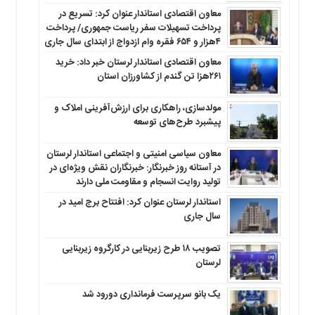
معاون اقتصادی استاندار عنوان کرد: تسریع در
پرداخت تسهیلات سفر ریاست جمهوری/ پرداخت
۴هزار و ۶۵۴ فقره وام ازدواج از ابتدای سال جاری
معاون اقتصادی استاندار لرستان خبر داد: خرید
۲۶۱هزا تن گندم از کشاورزان استان
مولدسازی، راهکاری برای ارزش‌آفرینی املاک و
پیشبرد طرح‌های توسعه
معاون سیاسی امنیتی و اجتماعی استاندار لرستان
در آستانه روز خبرنگار: خبرنگاران نقش ویژه‌ای در
تولید روایت انسجام و مقاومت ملی دارند
استاندار لرستان عنوان کرد: افتتاح برج امید در
سال جاری
تصویب ۱۸ طرح زیربنایی در کارگروه زیربنایی
لرستان
یک بانو سرپرست فرمانداری دورود شد