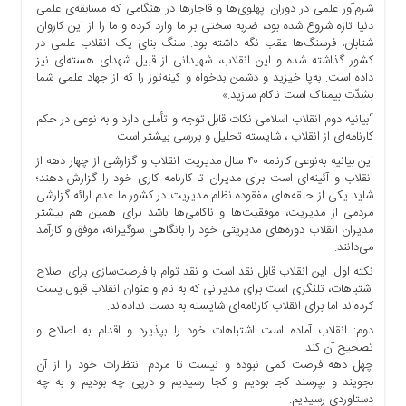
شرم‌آور علمی در دوران پهلوی‌ها و قاجارها در هنگامی که مسابقه‌ی علمی
ها
دنیا تازه شروع شده بود، ضربه‌ سختی بر ما وارد کرده و ما را از این کاروان
درباره
شتابان، فرسنگ‌ها عقب نگه داشته بود. سنگ بنای یک انقلاب علمی در
ما
کشور گذاشته شده و این انقلاب، شهیدانی از قبیل شهدای هسته‌ای نیز
داده است. به‌پا خیزید و دشمن بدخواه و کینه‌توز را که از جهاد علمی شما
اخبار
بشدّت بیمناک است ناکام سازید.»
سایت
“بیانیه دوم انقلاب اسلامی نکات قابل توجه و تأملی دارد و به ‌نوعی در حکم
ارتباط
کارنامه‌ای از انقلاب ، شایسته تحلیل و بررسی بیشتر است.
با
این بیانیه به‌نوعی کارنامه ۴۰ سال مدیریت انقلاب و گزارشی از چهار دهه از
ما
انقلاب و آئینه‌ای است برای مدیران تا کارنامه کاری خود را گزارش دهند؛
شاید یکی از حلقه‌های مفقوده نظام مدیریت در کشور ما عدم ارائه گزارشی
برگه
مردمی از مدیریت، موفقیت‌ها و ناکامی‌ها باشد برای همین هم بیشتر
نمونه
مدیران انقلاب دوره‌های مدیریتی خود را بانگاهی سوگیرانه، موفق و کارآمد
تعرفه
می‌دانند.
ها
نکته اول: این انقلاب قابل نقد است و نقد توام با فرصت‌سازی برای اصلاح
اشتباهات، تلنگری است برای مدیرانی که به نام و عنوان انقلاب قبول پست
درباره
کرده‌اند اما برای انقلاب کارنامه‌ای شایسته به دست نداده‌اند.
ما
دوم: انقلاب آماده است اشتباهات خود را بپذیرد و اقدام به اصلاح و
چند
تصحیح آن کند.
رسانه
چهل دهه فرصت کمی نبوده و نیست تا مردم انتظارات خود را از آن
ارتباط
بجویند و بپرسند کجا بودیم و کجا رسیدیم و درپی چه بودیم و به چه
دستاوردی رسیدیم.
با