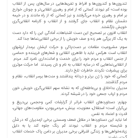
تند‌روی‌ها و کند‌روی‌ها و افراط و تفریط‌هایی در سال‌های پس از انقلاب
ما
بوده است؛ کم نبودند کسانی که از امام و رهبری انقلابی‌تر و چونان خوارج
برگه
بر امام و رهبری خرده می‌گرفتند و نیز کسانی که از راه ماندند و در خیمه
نمونه
دشمنان نظام و انقلاب جای گرفتند و از انقلاب و کارنامه انقلابی‌گری
خویش بازگشتند.
تعرفه
انقلاب افزون بر تصحیح این دست اشتباهات، آمادگی این را که دارد دست
ها
به یک کار بزرگی هم زده و صف خویش را از برخی انقلابی‌نماها جدا کند.
درباره
سوم: مشروعیت مقامات بر دست‌پاکی و حرکت ایشان برمدار ارزشهای
ما
انقلاب است هرکس نباید با ظاهری انقلابی و شعارهای فریبنده و حماسی
از جنس انقلاب و مردم خود را برای خدمت و امانت‌داری نامزد کند. مردم
از انقلابی‌نماهایی که در سایه انقلاب به نام و نان رسیدند اما حرکت موثری
برای پیشرفت نکردند خاطرات تلخ دارند.
کسانی که خود را ژن برتر و دردانه پنداشتند و منت‌ها برسر انقلاب، نظام و
مردم گذاشتند.
مدیران بداخلاق و بی‌عاطفه‌ای که به نشانه سهم انقلابی‌گری خویش خون
مردم و ارباب جمعی خود را در شیشه کردند.
چهارم: دستاوردهای انقلاب فراتر از گزارشات کمی وحجمی بی‌دریغ و
بی‌کران است؛ استقلال، معنویت، بینش، مردمی‌بودن، مقاومت‌های جهانی،
قدرت و اعتماد به نفس.
اما نباید این دستاوردها در مقابل ضعف وسستی برخی ازمدیران که در شأن
و شایسته مردم و انقلاب نبودند کم رنگ جلوه کند یا به دلیل
زیاده‌خواهی‌ها و زندگی اشرافی برخی مدیران بر دامن پاک خدمات انقلاب
گردی نشیند.