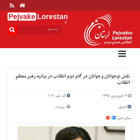
Pejvake
Lorestan
.ir
منوی
بالا
خانه
ارتباط
با
ما
درباره
نقش نوجوانان و جوانان در گام دوم انقلاب در بیانیه رهبر معظم
ما
انقلاب
تعرفه
ها
۱۲ فروردین ۱۳۹۸
کد خبر 1020
منوی
ایمیل
پرینت
اصلی
سایز متن
/
خانه
عمومی