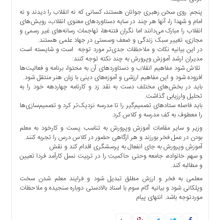
پنجم: روی سخن رهبری جوانان هستند، کسانی که نه انقلاب را دیدند و نه
امام و شهدا را، آنها هر چند در سایه دستاوردهای معنوی انقلاب، رویش‌های
انقلاب را مبارک می‌دانند اما نگران فتنه‌ها، تهاجمات رسانه‌های غیر رسمی و
مجازی، تغییر سبک زندگی و ضعف وسستی در جهاد علمی هستند.
در این بیانیه نکات و ملاحظات جدی‌تر مورد توجه است و شایسته است
مدیران ارشد آموزش وپرورش به چند نکته توجه کنند:
تلاش شود مفاهیم انقلاب و دستاوردهای آن به محتوا، برنامه و فعالیت‌ها
افزوده شود و این مفاهیم ارزشی و آموزه‌های دینی با زبان هنر منتقل شود.
باید در بخش‌های مختلف دست به نقد زد و کارنامه چهاردهه خود را به
تحلیل وارزیابی گذاشت.
باید فاصله ستادهای تصمیم‌گیر را تا مدرسه نزدیک‌تر کرد و تصمیم‌سازی‌ها
را معطوف به کف مدرسه و کلاس کرد.
وزیر و سایر مقامات آموزش وپرورش به تناسب پست و کارخود به معلم
بودن در عمل فخر بورزند و هر ازگاهی حضور در کلاس درس را تجربه کنند.
آموزش وپرورش به جای انفعال به پرسشگری اقدام کند و نقش
و سهم خانواده، جامعه وحتی حاکمیت را در تربیت نسل کارآمد فردا تعیین
و مطالبه کند.
معلمی به فخر و ارزش مطلق تبدیل شود و فرایند معلم شدن سخت
وپلکانی شود و بیانیه گام سوم با اسناد بالادستی دوباره سنجیده و ملاحظات
موردتوجه باشد. انتهای پیام