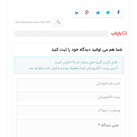
ما
برگه
نمونه
https://pejvakelorestan.ir/?p=11553
تعرفه
بازتاب
ها
درباره
شما هم می توانید دیدگاه خود را ثبت کنید
ما
- کامل کردن گزینه های ستاره دار (*) الزامی است
- آدرس پست الکترونیکی شما محفوظ بوده و نمایش داده نخواهد شد