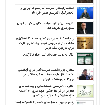
استاندار لرستان خبر داد: آغاز عملیات اجرایی و
تجهیز کارگاه کمربندی غربی خرم‌آباد
ظریف: ایران نباید سیاست خارجی خود را تنها بر
محور شرق تعریف کند
ژئوپلیتیک کریدورهای تجاری جدید؛ نقشه انرژی
منطقه‌ از نو ترسیم می‌شود؟ | پیامدهای رقابت
برای دور زدن تنگه هرمز
تذکر به دولت جهت افزایش حقوق کارکنان ‌
معاون وزیر اقتصاد خبر داد؛ آغاز اجرای آزمایشی
طرح انتقال یارانه سوخت به کارت بانکی در
جایگاه‌های منتخب تهران
تداوم ۱۰۰ درصدی خدمات مالی و پرداخت‌های
عمومی در شرایط جنگی/ مولدسازی ۲۱۷۳ ملک
مازاد به ارزش ۹۰ هزار میلیارد تومان
رئیس‌جمهور: همه اعضای شعام با تفاهم‌نامه امضا