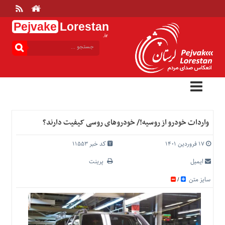
Pejvake
Lorestan
.ir
منوی
بالا
خانه
ارتباط
با
ما
درباره
واردات خودرو از روسیه!/ خودروهای روسی کیفیت دارند؟
ما
تعرفه
۱۷ فروردین ۱۴۰۱
کد خبر 11553
ها
ایمیل
پرینت
منوی
سایز متن
/
اصلی
خانه
عمومی