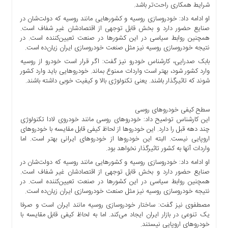
شرایط همکاری راحت‌تر باشد.
ها
او ادامه داد: خودروسازی روسیه و کشورهایی مانند روسیه که دولت‌شان در
درباره
صنایع حضور دارد و بخش قابل توجهی از اقتصادشان غیر شفاف است.
ما
همچنین روابط سیاسی در این کشورها در صنعت تعیین‌کننده است. در
نتیجه خودروسازی روسیه نیز مثل صنعت خودروسازی ایران زیان‌ده است.
اخبار
سایت
بابک صدرایی، کارشناس خودرو نیز گفت: اگر قرار است خودرو از روسیه
وارد کشور شود، بهتر است واردات ممنوع بماند. خودروهایی باید وارد کشور
ارتباط
شوند که تاثیرگذار باشند. یعنی تکنولوژی بالا و کیفیت خوبی داشته باشند.
با
ما
سطح کیفی خودروهای روسی
برگه
این کارشناس توضیح داد: خودروهای روسی مانند خودروی لادا تکنولوژی
نمونه
چند دهه قبل را دارد. این خودروها از لحاظ کیفی قابل مقایسه با خودروهای
تعرفه
اروپایی نیست. البته این خودروها از خودروهای ایرانی بهتر است. اما
ها
واردات آنها به کشور تاثیرگذار نخواهد بود.
او ادامه داد: خودروسازی روسیه و کشورهایی مانند روسیه که دولت‌شان در
درباره
صنایع حضور دارد و بخش قابل توجهی از اقتصادشان غیر شفاف است.
ما
همچنین روابط سیاسی در این کشورها در صنعت تعیین‌کننده است. در
چند
نتیجه خودروسازی روسیه نیز مثل صنعت خودروسازی ایران زیان‌ده است.
رسانه
مصطفوی نیز گفت: ساختار خودروسازی روسیه مانند ایران است و صرفا
ارتباط
یک تنوعی در بازار ایران ایجاد می‌کند. اما به لحاظ کیفی قابل مقایسه با
خودروهای اروپایی نیستند.
با