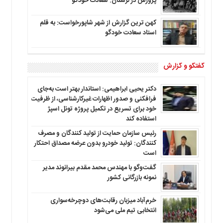
پرورش در لرستان: سعادت خودگو
کهن ترین گزارش از شهر شاپورخواست: به قلم
استاد سعادت خودگو
گفتگو و گزارش
دکتر یحیی ابراهیمی: استاندار بهتر است به‌جای
فرافکنی و صدور اظهارات غیرکارشناسی، از ظرفیت
خود برای تسریع در تکمیل پروژه تونل اسپژ
استفاده کند
رئیس سازمان حمایت از تولید کنندگان و مصرف
کنندگان: تولید خودرو بدون عرضه مصداق احتکار
است
گفت‌وگو با مهندس محمد مقدم بیرانوند مدیر
نمونه بازرگانی کشور
خرم‌آباد میزبان رقابت‌های دوچرخه‌سواری
انتخابی تیم ملی می‌شود