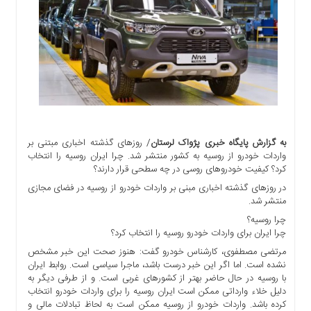
اجتماعی
سیاسی
اقتصادی
ورزشی
فرهنگی
و
هنری
علمی
به گزارش پایگاه خبری پژواک لرستان
/ روزهای گذشته اخباری مبتنی بر
و
واردات خودرو از روسیه به کشور منتشر شد. چرا ایران روسیه را انتخاب
آموزشی
کرد؟ کیفیت خودروهای روسی در چه سطحی قرار دارند؟
دسترسی
در روزهای گذشته اخباری مبنی بر واردات خودرو از روسیه در فضای مجازی
منتشر شد.
سریع
ارتباط
چرا روسیه؟
چرا ایران برای واردات خودرو روسیه را انتخاب کرد؟
با
ما
مرتضی مصطفوی، کارشناس خودرو گفت: هنوز صحت این خبر مشخص
نشده است. اما اگر این خبر درست باشد، ماجرا سیاسی است. روابط ایران
برگه
با روسیه در حال حاضر بهتر از کشورهای غربی است. و از طرفی دیگر به
نمونه
دلیل خلاء وارداتی ممکن است ایران روسیه را برای واردات خودرو انتخاب
کرده باشد. واردات خودرو از روسیه ممکن است به لحاظ تبادلات مالی و
تعرفه