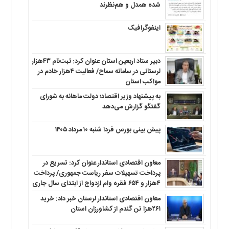
شده همدل و هم‌نظرند
اینفوگرافیک
دبیر ستاد اربعین استان عنوان کرد: ثبت‌نام ۴۳هزار
لرستانی در سامانه سماح/ فعالیت ۴هزار خادم در
مواکب استان
به پیشنهاد وزیر اقتصاد؛ دولت ماهانه به شورای
گفتگو گزارش می‌دهد
پیش بینی بورس فردا شنبه ۱۰ مرداد ۱۴۰۵
معاون اقتصادی استاندار عنوان کرد: تسریع در
پرداخت تسهیلات سفر ریاست جمهوری/ پرداخت
۴هزار و ۶۵۴ فقره وام ازدواج از ابتدای سال جاری
معاون اقتصادی استاندار لرستان خبر داد: خرید
۲۶۱هزا تن گندم از کشاورزان استان