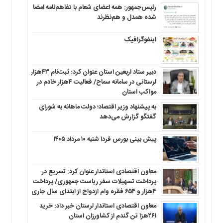
رئیس‌جمهور: همه اعضای شعام با تفاهم‌نامه امضا
شده همدل و هم‌نظرند
اینفوگرافیک
دبیر ستاد اربعین استان عنوان کرد: ثبت‌نام ۴۳هزار
لرستانی در سامانه سماح/ فعالیت ۴هزار خادم در
مواکب استان
به پیشنهاد وزیر اقتصاد؛ دولت ماهانه به شورای
گفتگو گزارش می‌دهد
پیش بینی بورس فردا شنبه ۱۰ مرداد ۱۴۰۵
معاون اقتصادی استاندار عنوان کرد: تسریع در
پرداخت تسهیلات سفر ریاست جمهوری/ پرداخت
۴هزار و ۶۵۴ فقره وام ازدواج از ابتدای سال جاری
معاون اقتصادی استاندار لرستان خبر داد: خرید
۲۶۱هزا تن گندم از کشاورزان استان