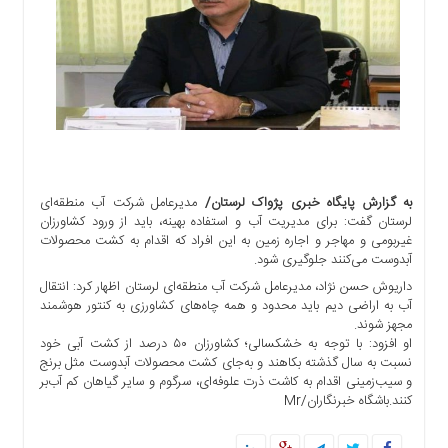
اجتماعی
سیاسی
اقتصادی
ورزشی
فرهنگی
و
هنری
علمی
به گزارش پایگاه خبری پژواک لرستان/
مدیرعامل شرکت آب منطقه‌ای
و
لرستان گفت: برای مدیریت آب و استفاده بهینه، باید از ورود کشاورزان
آموزشی
غیربومی و مهاجر و اجاره زمین به این افراد که اقدام به کشت محصولات
آبدوست می‌کنند جلوگیری شود.
دسترسی
داریوش حسن نژاد، مدیرعامل شرکت آب منطقه‌ای لرستان اظهار کرد: انتقال
سریع
آب به اراضی دیم باید محدود و همه چاه‌های کشاورزی به کنتور هوشمند
ارتباط
مجهز شوند.
با
او افزود: با توجه به خشکسالی؛ کشاورزان ۵۰ درصد از کشت آبی خود
ما
نسبت به سال گذشته بکاهند و به‌جای کشت محصولات آبدوست مثل برنج
و سیب‌زمینی اقدام به کاشت ذرت علوفه‌ای، سرگوم و سایر گیاهان کم آب‌بر
برگه
کنند.باشگاه خبرنگاران/Mr
نمونه
تعرفه